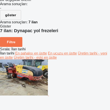
Arama sonuçları:
-
göster
Arama sonuçları:
7 ilan
Göster
7 ilan:
Dynapac yol frezeleri
Filtre
Sırala
:
İlan tarihi
İlan tarihi
En pahalısı en üstte
En ucuzu en üstte
Üretim tarihi - yeni
en üstte
Üretim tarihi - eski en üstte