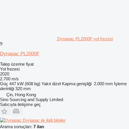
Dynapac PL2000F yol frezesi
9
Dynapac PL2000F
Talep üzerine fiyat
Yol frezesi
2020
2.700 m/s
Güç
447 kW (608 bg)
Yakıt
dizel
Kapma genişliği
2.000 mm
İşleme
derinliği
320 mm
Çin, Hong Kong
Sino Sourcing and Supply Limited
Satıcıyla iletişime geç
Dynapac ile ilgili bilgiler
Arama sonuçları:
7 ilan