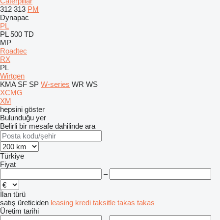
Caterpillar
312
313
PM
Dynapac
PL
PL 500 TD
MP
Roadtec
RX
PL
Wirtgen
KMA
SF
SP
W-series
WR
WS
XCMG
XM
hepsini göster
Bulunduğu yer
Belirli bir mesafe dahilinde ara
Türkiye
Fiyat
–
İlan türü
satış
üreticiden
leasing
kredi
taksitle
takas
takas
Üretim tarihi