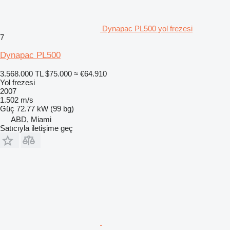
Dynapac PL500 yol frezesi
7
Dynapac PL500
3.568.000 TL
$75.000
≈ €64.910
Yol frezesi
2007
1.502 m/s
Güç
72.77 kW (99 bg)
ABD, Miami
Satıcıyla iletişime geç