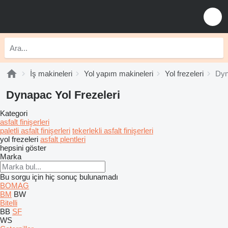
İş makineleri
Yol yapım makineleri
Yol frezeleri
Dyn
Dynapac Yol Frezeleri
Kategori
asfalt finişerleri
paletli asfalt finişerleri
tekerlekli asfalt finişerleri
yol frezeleri
asfalt plentleri
hepsini göster
Marka
Bu sorgu için hiç sonuç bulunamadı
BOMAG
BM
BW
Bitelli
BB
SF
WS