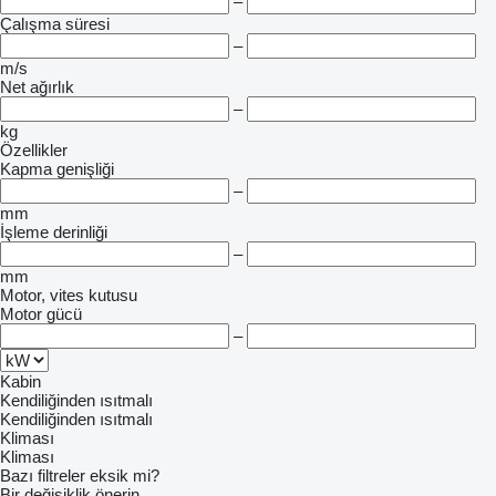
–
Çalışma süresi
–
m/s
Net ağırlık
–
kg
Özellikler
Kapma genişliği
–
mm
İşleme derinliği
–
mm
Motor, vites kutusu
Motor gücü
–
Kabin
Kendiliğinden ısıtmalı
Kendiliğinden ısıtmalı
Kliması
Kliması
Bazı filtreler eksik mi?
Bir değişiklik önerin