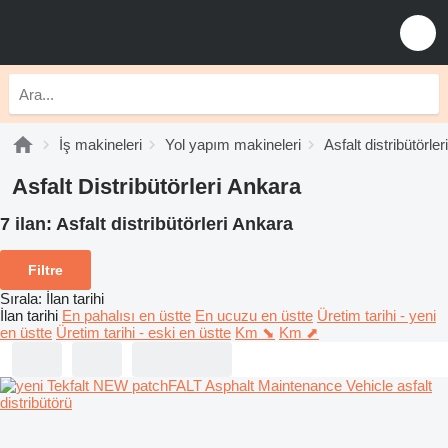
İş makineleri
Yol yapım makineleri
Asfalt distribütörleri
Asfalt Distribütörleri Ankara
7 ilan:
Asfalt distribütörleri Ankara
Filtre
Sırala
:
İlan tarihi
İlan tarihi
En pahalısı en üstte
En ucuzu en üstte
Üretim tarihi - yeni
en üstte
Üretim tarihi - eski en üstte
Km ⬊
Km ⬈