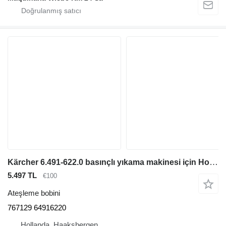
Kärcher 6.491-622.0 basınçlı yıkama makinesi için Honda 30500-ZE2-023 767129 ateşleme bobini
5.497 TL
€100
Ateşleme bobini
767129 64916220
Hollanda, Haaksbergen