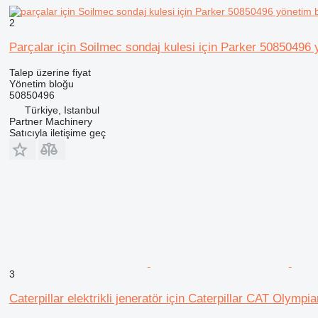
2
Parçalar için Soilmec sondaj kulesi için Parker 50850496 
Talep üzerine fiyat
Yönetim bloğu
50850496
Türkiye, Istanbul
Partner Machinery
Satıcıyla iletişime geç
3
Caterpillar elektrikli jeneratör için Caterpillar CAT Olym