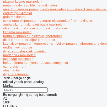
plazma kesme makineleri
metal presler
sac bükme makineleri
geri dönüşüm ekipmanı
plastik makineleri
endüstriyel klima sistemler
endüstriyel klimalar
gıda makineleri
şekerleme ekipmanları
restoran ekipmanları
fırın makineleri
ambalajlama makineleri
baskı makineleri
ofset baskı makineleri
son baskı makineleri
katlama makineleri
tartım ekipmanları
elektrikli jeneratörler
dizel jeneratörler
diğer jeneratörler
kaynak ekipmanları
kompresörler
tıbbi ekipmanlar
laboratuvar ekipm
endüstriyel robotlar
diğer endüstriyel ekipmanlar
madencilik makineleri
taş ocağı makineleri
belden kırma kamyonlar
devasa kamyonlar
ezme ekipmanı
ataşmanlar
diğer ataşmanlar
Yedek parça çeşiti
orijinal yedek parça
analog
Marka
Bu sorgu için hiç sonuç bulunamadı
AZ
1604
PLL
UNS