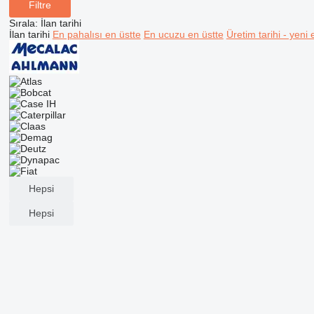
Filtre
Sırala
:
İlan tarihi
İlan tarihi
En pahalısı en üstte
En ucuzu en üstte
Üretim tarihi - yeni 
Hepsi
Hepsi