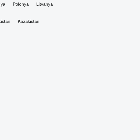
nya
Polonya
Litvanya
zistan
Kazakistan