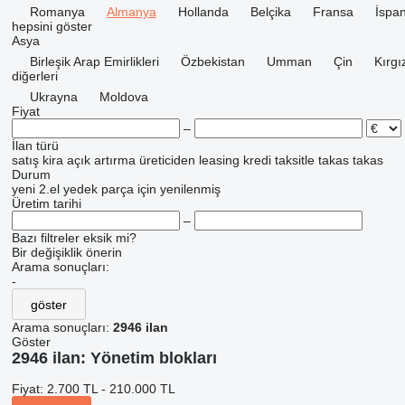
Romanya
Almanya
Hollanda
Belçika
Fransa
İspa
hepsini göster
Asya
Birleşik Arap Emirlikleri
Özbekistan
Umman
Çin
Kırgı
diğerleri
Ukrayna
Moldova
Fiyat
–
İlan türü
satış
kira
açık artırma
üreticiden
leasing
kredi
taksitle
takas
takas
Durum
yeni
2.el
yedek parça için
yenilenmiş
Üretim tarihi
–
Bazı filtreler eksik mi?
Bir değişiklik önerin
Arama sonuçları:
-
göster
Arama sonuçları:
2946 ilan
Göster
2946 ilan:
Yönetim blokları
Fiyat:
2.700 TL - 210.000 TL