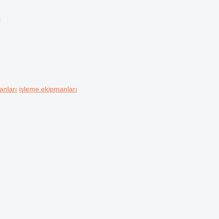
i
anları
işleme ekipmanları