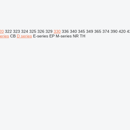
20
322
323
324
325
326
329
330
336
340
345
349
365
374
390
420
4
eries
CB
D series
E-series
EP
M-series
NR
TH