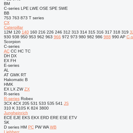
BM
C-series
LPE
LWE
OSE
SPE
SWE
BB
753
763
873
T series
CX
Caterpillar
12M
120
140
160
216
226
246
312
313
314
315
316
317
318
319
3
930
938
950
953
962
963
966
972
973
980
982
986
988
990
AP
C-s
Scorpion
C-series
AC
CC
HC
TC
DH
DX
EX
FH
E-series
AL
AT
GMK
RT
Hakomatic B
HMK
EX
LX
ZW
ZX
R-series
R-series
Robex
3CX
4CX
205
531
533
535
541
JS
310 K
310S K
824
3800
Jungheinrich
ECE
EJE
EKS
EKX
ERD
ERE
ESE
ETV
SK
D series
HM
PC
PW
WA
WB
Liebherr