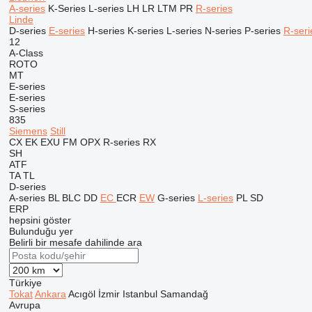
A-series
K-Series
L-series
LH
LR
LTM
PR
R-series
Linde
D-series
E-series
H-series
K-series
L-series
N-series
P-series
R-seri
12
A-Class
ROTO
MT
E-series
E-series
S-series
835
Siemens
Still
CX
EK
EXU
FM
OPX
R-series
RX
SH
ATF
TA
TL
D-series
A-series
BL
BLC
DD
EC
ECR
EW
G-series
L-series
PL
SD
ERP
hepsini göster
Bulunduğu yer
Belirli bir mesafe dahilinde ara
Türkiye
Tokat
Ankara
Acıgöl
İzmir
Istanbul
Samandağ
Avrupa