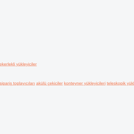
ekerlekli yükleyiciler
sipariş toplayıcıları
akülü çekiciler
konteyner yükleyicileri
teleskopik yükl