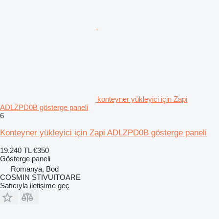
konteyner yükleyici için Zapi
ADLZPD0B gösterge paneli
6
Konteyner yükleyici için Zapi ADLZPD0B gösterge paneli
19.240 TL
€350
Gösterge paneli
Romanya, Bod
COSMIN STIVUITOARE
Satıcıyla iletişime geç