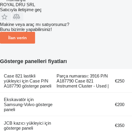
ROYAL DRU SRL
Satıcıyla iletişime geç
Makine veya araç mı satıyorsunuz?
Bunu bizimle yapabilirsiniz!
İlan verin
Gösterge panelleri fiyatları
Case 821 lastikli
Parça numarası: 3916 P/N
yükleyici için Case P/N
A187790 Case 821
€250
A187790 gösterge paneli
Instrument Cluster - Used |
Ekskavatör için
Samsung-Volvo gösterge
€200
paneli
JCB kazıcı yükleyici için
€350
gösterge paneli