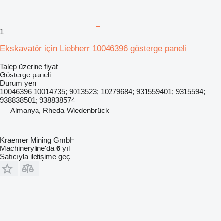
1
Ekskavatör için Liebherr 10046396 gösterge paneli
Talep üzerine fiyat
Gösterge paneli
Durum
yeni
10046396 10014735; 9013523; 10279684; 931559401; 9315594;
938838501; 938838574
Almanya, Rheda-Wiedenbrück
Kraemer Mining GmbH
Machineryline'da
6
yıl
Satıcıyla iletişime geç