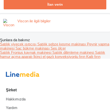
İlan verin
Viscon ile ilgili bilgiler
Şunlara da bakınız
Satılık yiyecek ısıtıcısı
Satılık sebze kesme makinası
Peynir yapma
makinesi
Sac bükme makinası
Ses ölçer
Satılık Fronius kaynak makinesi
Satılık dilimleme makinesi
Satılık
hamur açma aparatı
İkinci el gazlı konveksiyonlu fırın
Katlı fırın
Şirket
Hakkımızda
Yardım