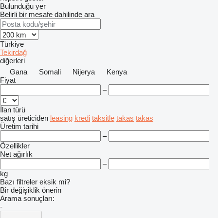
Bulunduğu yer
Belirli bir mesafe dahilinde ara
Türkiye
Tekirdağ
diğerleri
Gana
Somali
Nijerya
Kenya
Fiyat
–
İlan türü
satış
üreticiden
leasing
kredi
taksitle
takas
takas
Üretim tarihi
–
Özellikler
Net ağırlık
–
kg
Bazı filtreler eksik mi?
Bir değişiklik önerin
Arama sonuçları:
-