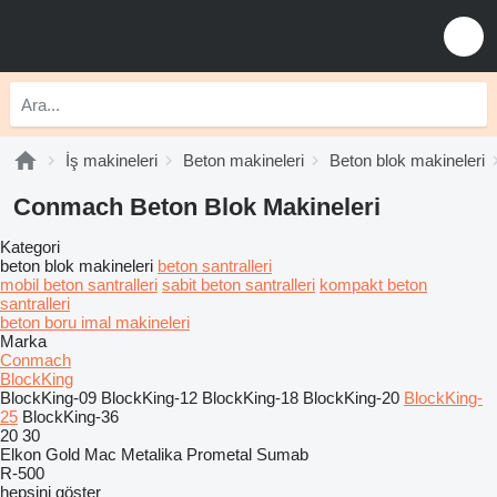
İş makineleri
Beton makineleri
Beton blok makineleri
Conmach Beton Blok Makineleri
Kategori
beton blok makineleri
beton santralleri
mobil beton santralleri
sabit beton santralleri
kompakt beton
santralleri
beton boru imal makineleri
Marka
Conmach
BlockKing
BlockKing-09
BlockKing-12
BlockKing-18
BlockKing-20
BlockKing-
25
BlockKing-36
20
30
Elkon
Gold Mac
Metalika
Prometal
Sumab
R-500
hepsini göster