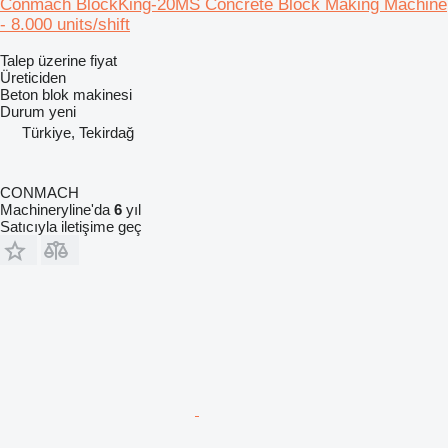
Conmach BlockKing-20MS Concrete Block Making Machine
- 8.000 units/shift
Talep üzerine fiyat
Üreticiden
Beton blok makinesi
Durum
yeni
Türkiye, Tekirdağ
CONMACH
Machineryline'da
6
yıl
Satıcıyla iletişime geç