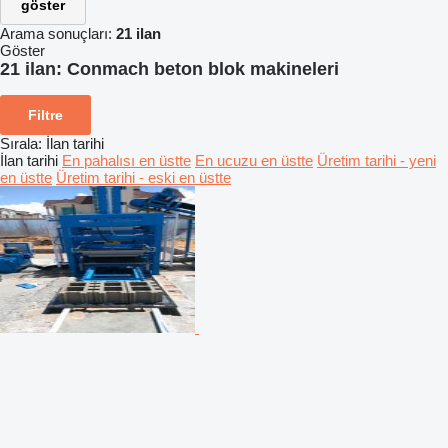
göster
Arama sonuçları:
21 ilan
Göster
21 ilan:
Conmach beton blok makineleri
Filtre
Sırala
:
İlan tarihi
İlan tarihi
En pahalısı en üstte
En ucuzu en üstte
Üretim tarihi - yeni
en üstte
Üretim tarihi - eski en üstte