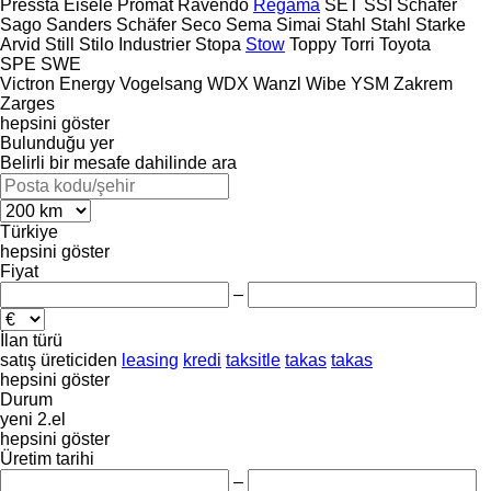
Pressta Eisele
Promat
Ravendo
Regama
SET
SSI Schäfer
Sago
Sanders
Schäfer
Seco
Sema
Simai
Stahl
Stahl
Starke
Arvid
Still
Stilo Industrier
Stopa
Stow
Toppy
Torri
Toyota
SPE
SWE
Victron Energy
Vogelsang
WDX
Wanzl
Wibe
YSM
Zakrem
Zarges
hepsini göster
Bulunduğu yer
Belirli bir mesafe dahilinde ara
Türkiye
hepsini göster
Fiyat
–
İlan türü
satış
üreticiden
leasing
kredi
taksitle
takas
takas
hepsini göster
Durum
yeni
2.el
hepsini göster
Üretim tarihi
–