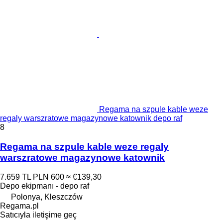
Regama na szpule kable weze
regaly warszratowe magazynowe katownik depo raf
8
Regama na szpule kable weze regaly
warszratowe magazynowe katownik
7.659 TL
PLN 600
≈ €139,30
Depo ekipmanı - depo raf
Polonya, Kleszczów
Regama.pl
Satıcıyla iletişime geç