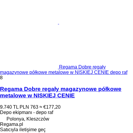
Regama Dobre regały
magazynowe półkowe metalowe w NISKIEJ CENIE depo raf
8
Regama Dobre regały magazynowe półkowe
metalowe w NISKIEJ CENIE
9.740 TL
PLN 763
≈ €177,20
Depo ekipmanı - depo raf
Polonya, Kleszczów
Regama.pl
Satıcıyla iletişime geç