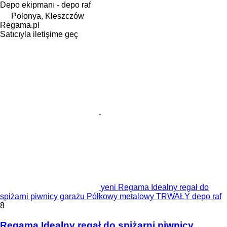
Depo ekipmanı - depo raf
Polonya, Kleszczów
Regama.pl
Satıcıyla iletişime geç
yeni Regama Idealny regał do
spiżarni piwnicy garażu Półkowy metalowy TRWAŁY depo raf
8
Regama Idealny regał do spiżarni piwnicy