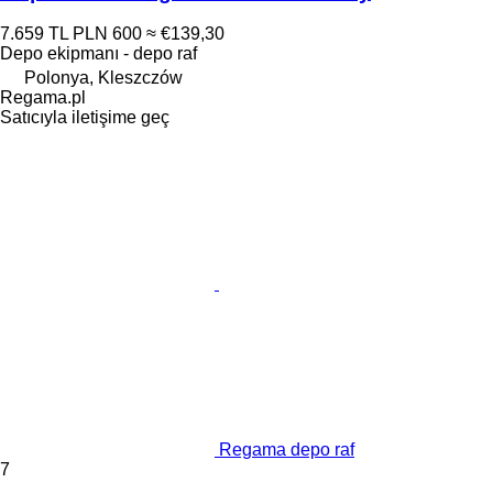
7.659 TL
PLN 600
≈ €139,30
Depo ekipmanı - depo raf
Polonya, Kleszczów
Regama.pl
Satıcıyla iletişime geç
Regama depo raf
7