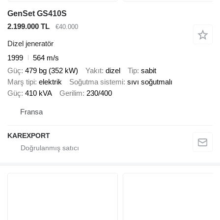
GenSet GS410S
2.199.000 TL
€40.000
Dizel jeneratör
1999
564 m/s
Güç
479 bg (352 kW)
Yakıt
dizel
Tip
sabit
Marş tipi
elektrik
Soğutma sistemi
sıvı soğutmalı
Güç
410 kVA
Gerilim
230/400
Fransa
KAREXPORT