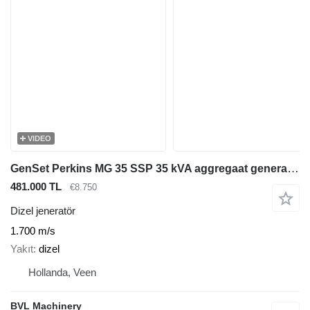
VIDEO
GenSet Perkins MG 35 SSP 35 kVA aggregaat generatorset
481.000 TL
€8.750
Dizel jeneratör
1.700 m/s
Yakıt
dizel
Hollanda, Veen
BVL Machinery