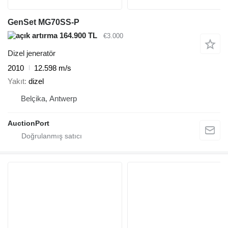
GenSet MG70SS-P
164.900 TL
€3.000
Dizel jeneratör
2010
12.598 m/s
Yakıt
dizel
Belçika, Antwerp
AuctionPort