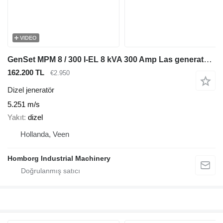
VIDEO
GenSet MPM 8 / 300 I-EL 8 kVA 300 Amp Las generatorset
162.200 TL
€2.950
Dizel jeneratör
5.251 m/s
Yakıt
dizel
Hollanda, Veen
Homborg Industrial Machinery