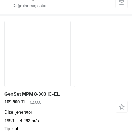
GenSet MPM 8-300 IC-EL
109.900 TL
€2.000
Dizel jeneratör
1993
4.283 m/s
Tip
sabit