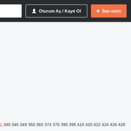
Oturum Aç / Kayıt Ol
İlan verin
6
340
345
349
350
365
374
375
390
395
416
420
422
424
426
428