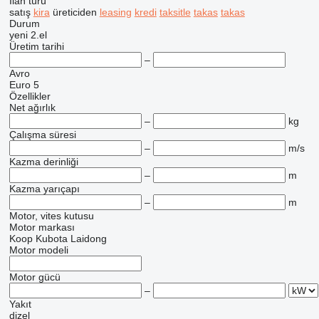
İlan türü
satış
kira
üreticiden
leasing
kredi
taksitle
takas
takas
Durum
yeni
2.el
Üretim tarihi
–
Avro
Euro 5
Özellikler
Net ağırlık
–
kg
Çalışma süresi
–
m/s
Kazma derinliği
–
m
Kazma yarıçapı
–
m
Motor, vites kutusu
Motor markası
Koop
Kubota
Laidong
Motor modeli
Motor gücü
–
Yakıt
dizel