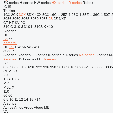
EX-series
H-series
HW-series
HX-series
R-series
Robex
IC
IS
Trakker
1CX
2CX
3CX
3DX
4CX
5CX
16C-1
25Z-1
26C-1
35Z-1
36C-1
50Z-
8056
8060
8065
8080
8085
JS
JZ
NXT
CT
HT
KV
PC
310 G
310 J
310 K
310S K
410
S-series
HD
SK
SS
Komatsu
HD
PC
PW
SK
WA
WB
8085
KL
A-series
B-series
GL-series
K-series
KH-series
KX-series
L-series
M-
A-series
HS
L-series
LH
R-series
SC
856
906F
915
920E
922
936
950
9017
9018
9027FZTS
9035E
903
CDM
LG
FR
TGA
TGS
MP
MBL-X
110
50
60
6
8
10
11
12
14
15
714
A-series
Actros
Antos
Arocs
Atego
MB
VA