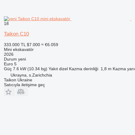
18
Taikon C10
333.000 TL
$7.000
≈ €6.059
Mini ekskavatör
2026
Durum
yeni
Euro 5
Güç
7.6 kW (10.34 bg)
Yakıt
dizel
Kazma derinliği
1,8 m
Kazma yarı
Ukrayna, s.Zarichchia
Taikon Ukraine
Satıcıyla iletişime geç