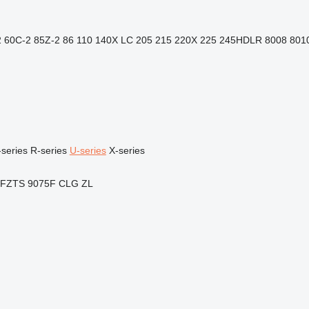
2
60C-2
85Z-2
86
110
140X LC
205
215
220X
225
245HDLR
8008
801
series
R-series
U-series
X-series
5FZTS
9075F
CLG
ZL