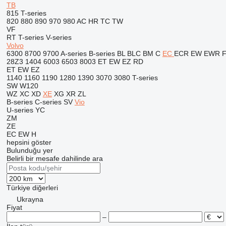
TB
815
T-series
820
880
890
970
980
AC
HR
TC
TW
VF
RT
T-series
V-series
Volvo
6300
8700
9700
A-series
B-series
BL
BLC
BM
C
EC
ECR
EW
EWR
28Z3
1404
6003
6503
8003
ET
EW
EZ
RD
ET
EW
EZ
1140
1160
1190
1280
1390
3070
3080
T-series
SW
W120
WZ
XC
XD
XE
XG
XR
ZL
B-series
C-series
SV
Vio
U-series
YC
ZM
ZE
EC
EW
H
hepsini göster
Bulunduğu yer
Belirli bir mesafe dahilinde ara
Türkiye
diğerleri
Ukrayna
Fiyat
–