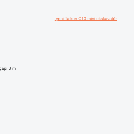
yeni Taikon C10 mini ekskavatör
çapı
3 m