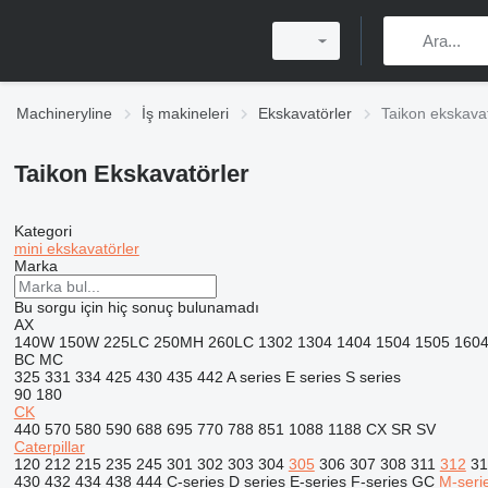
Machineryline
İş makineleri
Ekskavatörler
Taikon ekskavat
Taikon Ekskavatörler
Kategori
mini ekskavatörler
Marka
Bu sorgu için hiç sonuç bulunamadı
AX
140W
150W
225LC
250MH
260LC
1302
1304
1404
1504
1505
160
BC
MC
325
331
334
425
430
435
442
A series
E series
S series
90
180
CK
440
570
580
590
688
695
770
788
851
1088
1188
CX
SR
SV
Caterpillar
120
212
215
235
245
301
302
303
304
305
306
307
308
311
312
31
430
432
434
438
444
C-series
D series
E-series
F-series
GC
M-seri