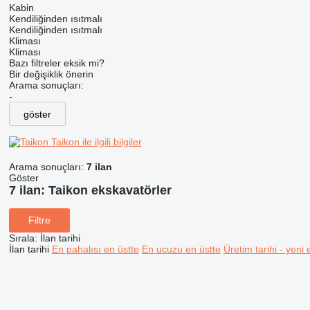
Kabin
Kendiliğinden ısıtmalı
Kendiliğinden ısıtmalı
Kliması
Kliması
Bazı filtreler eksik mi?
Bir değişiklik önerin
Arama sonuçları:
-
göster
Taikon ile ilgili bilgiler
Arama sonuçları:
7 ilan
Göster
7 ilan:
Taikon ekskavatörler
Filtre
Sırala
:
İlan tarihi
İlan tarihi
En pahalısı en üstte
En ucuzu en üstte
Üretim tarihi - yeni 