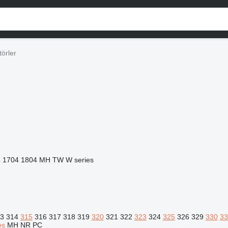
örler
4
1704
1804
MH
TW
W series
3
314
315
316
317
318
319
320
321
322
323
324
325
326
329
330
33
es
MH
NR
PC