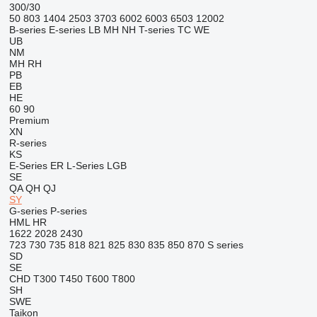
300/30
50
803
1404
2503
3703
6002
6003
6503
12002
B-series
E-series
LB
MH
NH
T-series
TC
WE
UB
NM
MH
RH
PB
EB
HE
60
90
Premium
XN
R-series
KS
E-Series
ER
L-Series
LGB
SE
QA
QH
QJ
SY
G-series
P-series
HML
HR
1622
2028
2430
723
730
735
818
821
825
830
835
850
870
S series
SD
SE
CHD
T300
T450
T600
T800
SH
SWE
Taikon