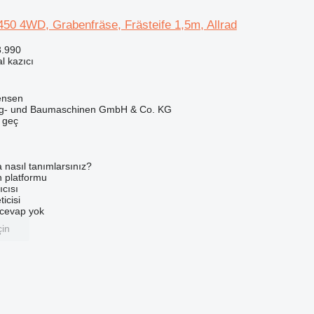
50 4WD, Grabenfräse, Frästeife 1,5m, Allrad
3.990
l kazıcı
ensen
ug- und Baumaschinen GmbH & Co. KG
e geç
a nasıl tanımlarsınız?
an platformu
ıcısı
ticisi
u cevap yok
çin