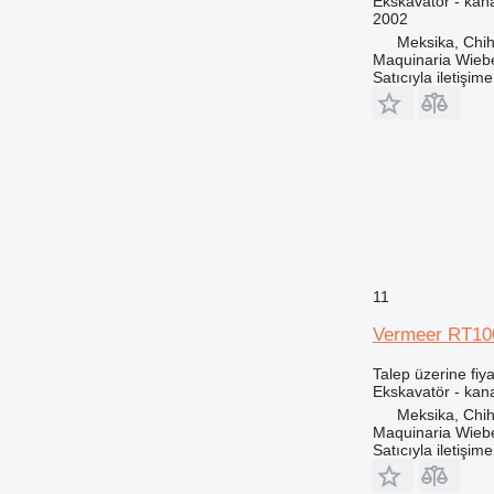
Ekskavatör - kana
2002
Meksika, Chi
Maquinaria Wieb
Satıcıyla iletişim
11
Vermeer RT10
Talep üzerine fiya
Ekskavatör - kana
Meksika, Chi
Maquinaria Wieb
Satıcıyla iletişim