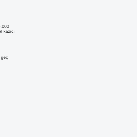
0
9.000
l kazıcı
e geç