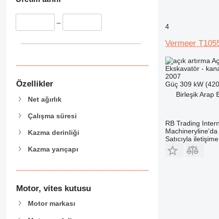
374
8052
375
8055
–
390
8056
4
395
8060
Vermeer T1055
416
8065
420
8080
Aç
Ekskavatör - kana
422
8085
2007
424
JS
Özellikler
Güç
309 kW (420
Birleşik Arap 
426
JZ
Net ağırlık
428
NXT
Çalışma süresi
430
RB Trading Intern
432
Machineryline'd
Kazma derinliği
Satıcıyla iletişim
434
Kazma yarıçapı
438
444
C-series
Motor, vites kutusu
D series
E-series
Motor markası
F-series