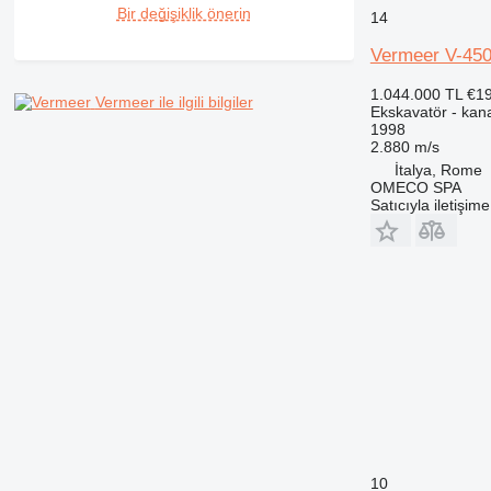
Bir değişiklik önerin
14
Vermeer V-45
1.044.000 TL
€1
Vermeer ile ilgili bilgiler
Ekskavatör - kana
1998
2.880 m/s
İtalya, Rome
OMECO SPA
Satıcıyla iletişim
10