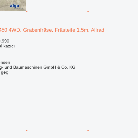
50 4WD, Grabenfräse, Frästeife 1,5m, Allrad
0.990
l kazıcı
ensen
ug- und Baumaschinen GmbH & Co. KG
e geç