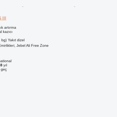
 III
ık artırma
l kazıcı
 bg)
Yakıt
dizel
Emirlikleri, Jebel Ali Free Zone
ational
a
8
yıl
e geç