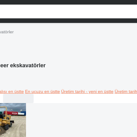
atörler
eer ekskavatörler
lısı en üstte
En ucuzu en üstte
Üretim tarihi - yeni en üstte
Üretim tarih