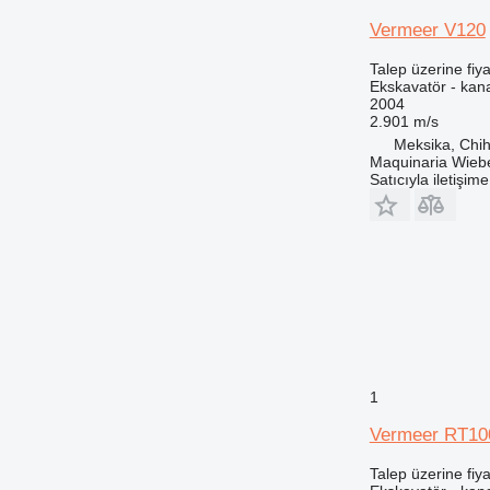
Vermeer V120
Talep üzerine fiya
Ekskavatör - kana
2004
2.901 m/s
Meksika, Chi
Maquinaria Wieb
Satıcıyla iletişim
1
Vermeer RT10
Talep üzerine fiya