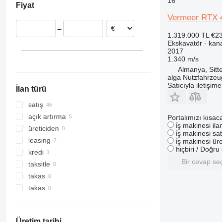
16
Fiyat
Hollanda
317
110
ZL
FM
Vermeer RTX 4
Birleşik Krallık
318
140X LC
G-series
–
İsveç
319
205
1.319.000 TL
€2
Ekskavatör - kana
Romanya
320
215
2017
321
220X
1.340 m/s
322
225
Almanya, Sitt
alga Nutzfahrze
323
245HDLR
Satıcıyla iletişim
İlan türü
324
8008
325
8010
satış
326
8014
açık artırma
Portalımızı kısac
i̇ş makinesi il
329
8016
üreticiden
i̇ş makinesi sat
330
8018
leasing
i̇ş makinesi üre
hiçbiri / Doğr
336
8025
kredi
Bir cevap se
340
8026
taksitle
345
8030
takas
349
8035
takas
350
8045
365
8050
Üretim tarihi