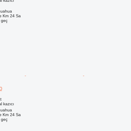
l kazıcı
huahua
e Km 24 Sa
e geç
0
t
l kazıcı
huahua
e Km 24 Sa
e geç