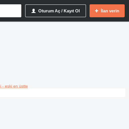
Oturum Aç / Kayıt Ol
İlan verin
i - eski en üstte