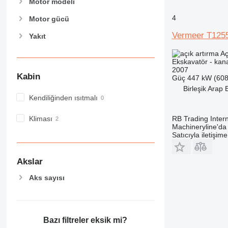
Motor modeli
GC
M-series
4
Motor gücü
MH
Vermeer T1255
Yakıt
NR
Aç
PC
Ekskavatör - kana
2007
Kabin
Güç
447 kW (608
Birleşik Arap 
Kendiliğinden ısıtmalı
RB Trading Intern
Kliması
Machineryline'd
Satıcıyla iletişim
Akslar
Aks sayısı
Bazı filtreler eksik mi?