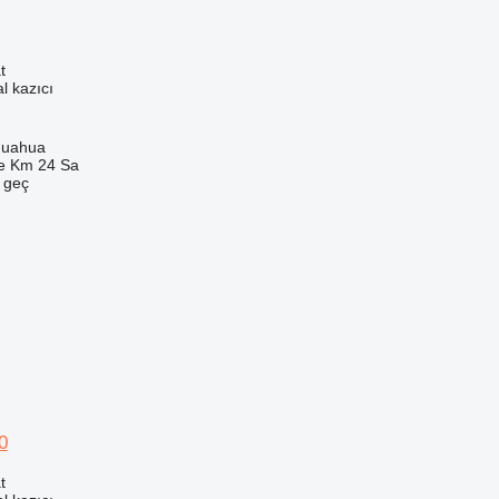
t
l kazıcı
huahua
e Km 24 Sa
e geç
0
t