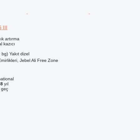
 III
ık artırma
l kazıcı
 bg)
Yakıt
dizel
Emirlikleri, Jebel Ali Free Zone
ational
a
8
yıl
e geç