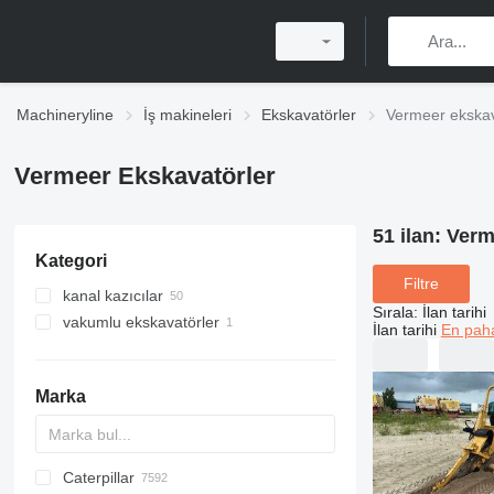
Machineryline
İş makineleri
Ekskavatörler
Vermeer ekskav
Vermeer Ekskavatörler
51 ilan:
Verm
Kategori
Filtre
kanal kazıcılar
Sırala
:
İlan tarihi
vakumlu ekskavatörler
İlan tarihi
En paha
Marka
Caterpillar
AX
140W
BC
325
90
CK
440