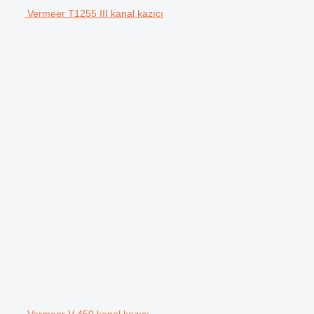
Vermeer T1255 III kanal kazıcı
Vermeer V-450 kanal kazıcı