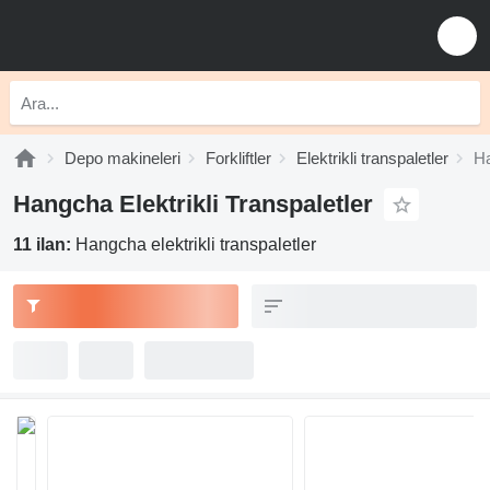
Depo makineleri
Forkliftler
Elektrikli transpaletler
Ha
Hangcha Elektrikli Transpaletler
11 ilan:
Hangcha elektrikli transpaletler