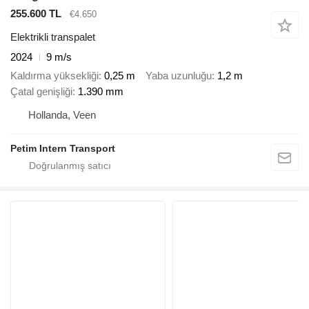
255.600 TL
€4.650
Elektrikli transpalet
2024
9 m/s
Kaldırma yüksekliği
0,25 m
Yaba uzunluğu
1,2 m
Çatal genişliği
1.390 mm
Hollanda, Veen
Petim Intern Transport