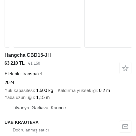
Hangcha CBD15-JH
63.210 TL
€1.150
Elektrikli transpalet
2024
Yük kapasitesi
1.500 kg
Kaldırma yüksekliği
0,2 m
Yaba uzunluğu
1,15 m
Litvanya, Garliava, Kauno r
UAB KRAUTERA