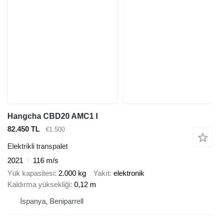
Hangcha CBD20 AMC1 I
82.450 TL
€1.500
Elektrikli transpalet
2021
116 m/s
Yük kapasitesi
2.000 kg
Yakıt
elektronik
Kaldırma yüksekliği
0,12 m
İspanya, Beniparrell