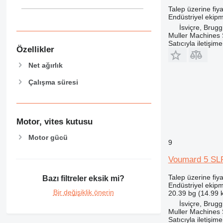
Talep üzerine fiya
Endüstriyel ekipm
İsviçre, Brugg
Muller Machines
Satıcıyla iletişim
Özellikler
Net ağırlık
Çalışma süresi
Motor, vites kutusu
Motor gücü
9
Voumard 5 SL
Talep üzerine fiya
Bazı filtreler eksik mi?
Endüstriyel ekipm
Bir değişiklik önerin
20.39 bg (14.99 
İsviçre, Brugg
Muller Machines
Satıcıyla iletişim