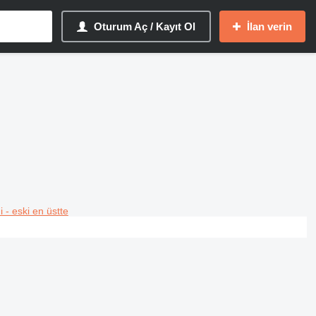
Oturum Aç / Kayıt Ol
İlan verin
i - eski en üstte