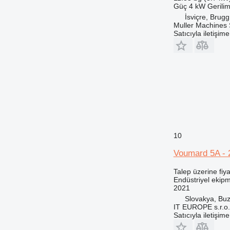
Güç
4 kW
Gerili
İsviçre, Brugg
Muller Machines
Satıcıyla iletişim
10
Voumard 5A - 
Talep üzerine fiya
Endüstriyel ekipm
2021
Slovakya, Buz
IT EUROPE s.r.o.
Satıcıyla iletişim