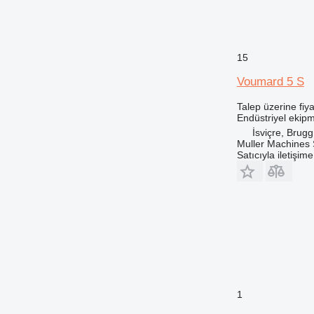
15
Voumard 5 S
Talep üzerine fiya
Endüstriyel ekipm
İsviçre, Brugg
Muller Machines
Satıcıyla iletişim
1