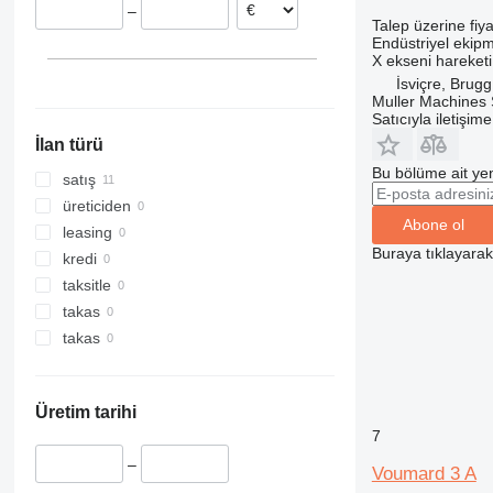
–
Talep üzerine fiya
Endüstriyel ekipm
X ekseni hareketi
İsviçre, Brugg
Muller Machines
Satıcıyla iletişim
İlan türü
Bu bölüme ait yen
satış
üreticiden
Abone ol
leasing
Buraya tıklayara
kredi
taksitle
takas
takas
Üretim tarihi
7
–
Voumard 3 A