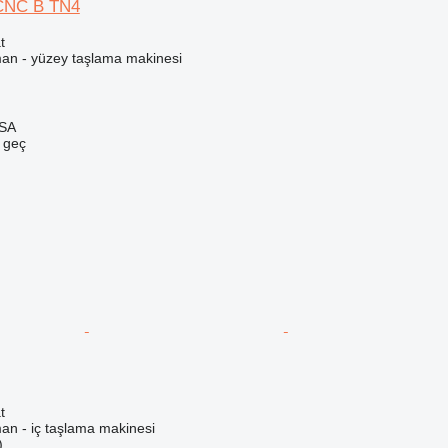
CNC B TN4
t
man - yüzey taşlama makinesi
 SA
e geç
t
an - iç taşlama makinesi
)