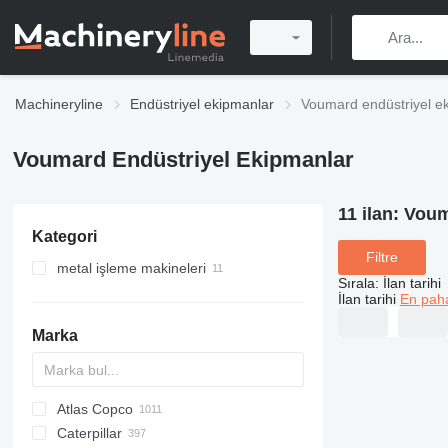
Machineryline
Endüstriyel ekipmanlar
Voumard endüstriyel e
Voumard Endüstriyel Ekipmanlar
11 ilan:
Voum
Kategori
Filtre
metal işleme makineleri
Sırala
:
İlan tarihi
metal taşlama makineleri
İlan tarihi
En paha
iç taşlama makineleri
Marka
yüzey taşlama makineleri
silindir taşlama makineleri
Atlas Copco
PDS
APD
AB
Ensis
VZ
AG3
Caterpillar
Pega
DrillAir
QAS
PDP
E-series
B-series
BM
GFS
VT
Rover
PA
Airpure
BySprint Fiber
CK
SR