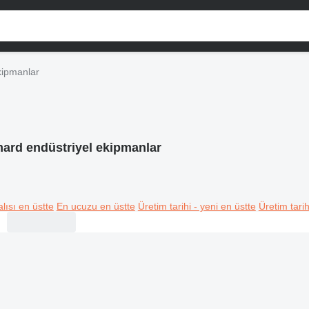
kipmanlar
ard endüstriyel ekipmanlar
lısı en üstte
En ucuzu en üstte
Üretim tarihi - yeni en üstte
Üretim tarih