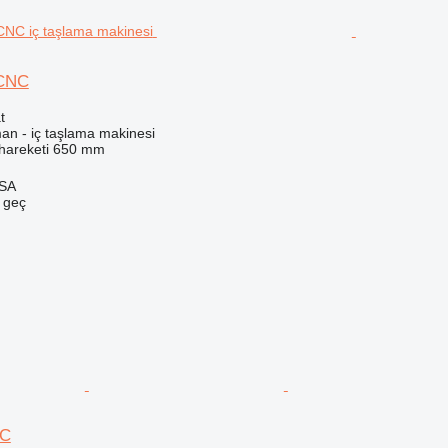
 CNC
t
an - iç taşlama makinesi
hareketi
650 mm
 SA
e geç
NC