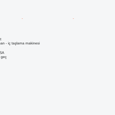
t
an - iç taşlama makinesi
 SA
e geç