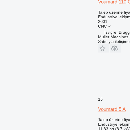
Voumard 110 
Talep üzerine fiya
Endüstriyel ekip
2001
CNC
✓
İsviçre, Brugg
Muller Machines
Satıcıyla iletişim
15
Voumard 5 A
Talep üzerine fiya
Endüstriyel ekipm
11.83 bg (8.7 kW