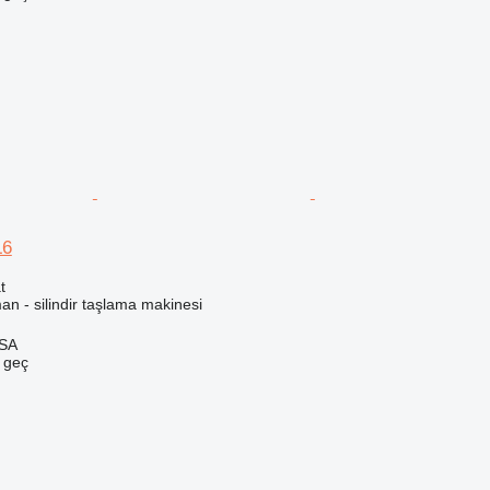
L6
t
an - silindir taşlama makinesi
 SA
e geç