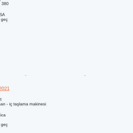
m
380
 SA
e geç
2021
t
an - iç taşlama makinesi
ica
e geç