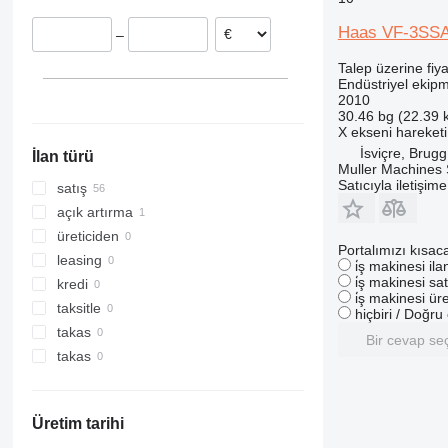
Slovakya
Haas VF-3SS
–
Çekya
Portekiz
Talep üzerine fiya
Endüstriyel ekip
2010
30.46 bg (22.39 
X ekseni hareketi
İsviçre, Brugg
İlan türü
Muller Machines
Satıcıyla iletişim
satış
açık artırma
üreticiden
Portalımızı kısac
leasing
i̇ş makinesi il
i̇ş makinesi sat
kredi
i̇ş makinesi üre
taksitle
hiçbiri / Doğr
takas
Bir cevap se
takas
Üretim tarihi