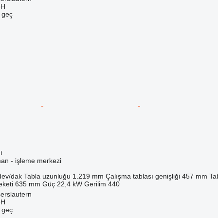
bH
e geç
t
man - işleme merkezi
dev/dak
Tabla uzunluğu
1.219 mm
Çalışma tablası genişliği
457 mm
Ta
eketi
635 mm
Güç
22,4 kW
Gerilim
440
erslautern
bH
e geç