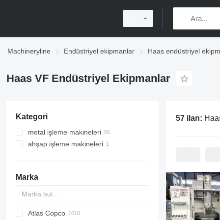
Machineryline
Endüstriyel ekipmanlar
Haas endüstriyel ekipm
Haas VF Endüstriyel Ekipmanlar
Kategori
57 ilan:
Haas
metal işleme makineleri
ahşap işleme makineleri
işleme merkezleri
metal freze makineleri
ahşap freze makineleri
Marka
Atlas Copco
PDS
APD
AB
Ensis
VZ
AG3