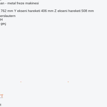
an - metal freze makinesi
762 mm
Y ekseni hareketi
406 mm
Z ekseni hareketi
508 mm
erslautern
bH
e geç
YT
t