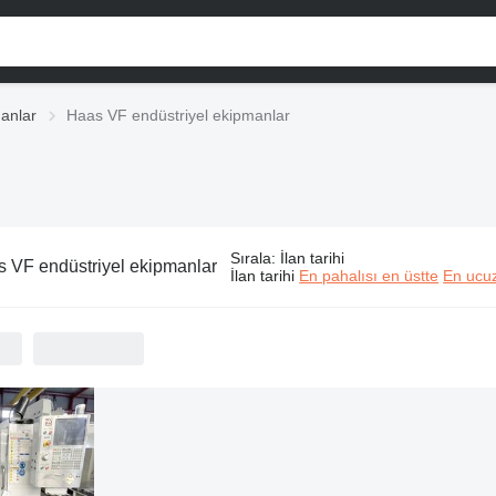
anlar
Haas VF endüstriyel ekipmanlar
Sırala
:
İlan tarihi
 VF endüstriyel ekipmanlar
İlan tarihi
En pahalısı en üstte
En ucuz