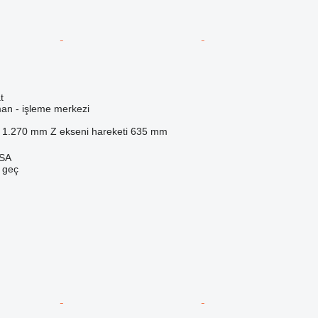
t
man - işleme merkezi
1.270 mm
Z ekseni hareketi
635 mm
 SA
e geç