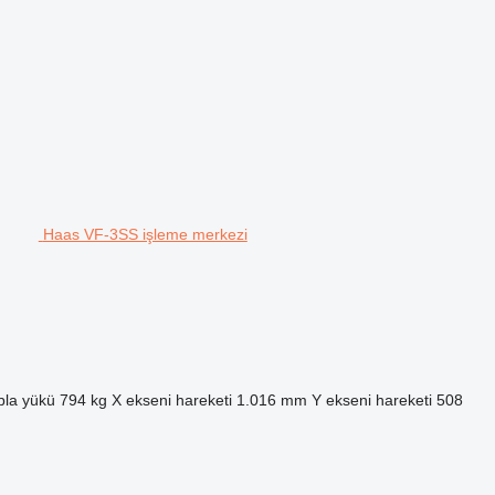
Haas VF-3SS işleme merkezi
bla yükü
794 kg
X ekseni hareketi
1.016 mm
Y ekseni hareketi
508