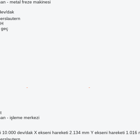
an - metal freze makinesi
dev/dak
erslautern
bH
e geç
t
man - işleme merkezi
i
10.000 dev/dak
X ekseni hareketi
2.134 mm
Y ekseni hareketi
1.016
erslautern