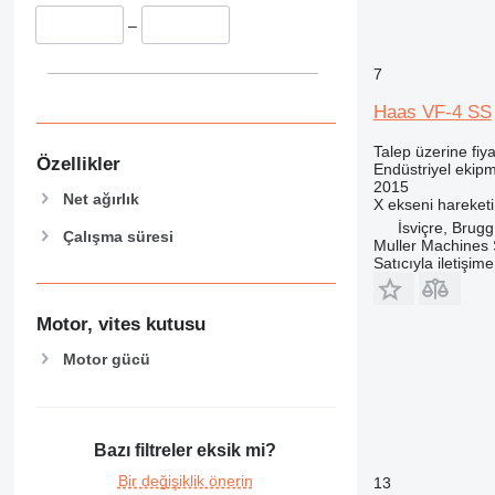
–
7
Haas VF-4 SS
Talep üzerine fiya
Özellikler
Endüstriyel ekip
2015
Net ağırlık
X ekseni hareketi
İsviçre, Brugg
Çalışma süresi
Muller Machines
Satıcıyla iletişim
Motor, vites kutusu
Motor gücü
Bazı filtreler eksik mi?
Bir değişiklik önerin
13