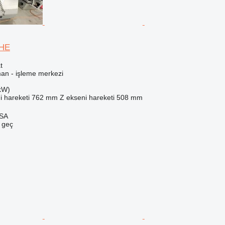
SHE
t
man - işleme merkezi
kW)
i hareketi
762 mm
Z ekseni hareketi
508 mm
 SA
e geç