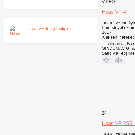
VIDEO
Haas VF-4
Talep üzerine fiya
Endüstriyel ekip
Haas VF ile ilgili bilgiler
2017
X ekseni hareketi
Almanya, Kais
GINDUMAC Gm
Satıcıyla iletişim
24
Haas VF-2SS
Talep üzerine fiya