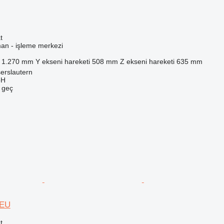
t
man - işleme merkezi
1.270 mm
Y ekseni hareketi
508 mm
Z ekseni hareketi
635 mm
erslautern
bH
e geç
-EU
t