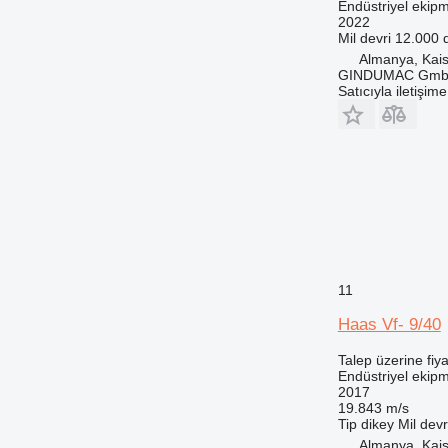
Endüstriyel ekipm
2022
Mil devri
12.000 
Almanya, Kais
GINDUMAC Gm
Satıcıyla iletişim
11
Haas Vf- 9/40
Talep üzerine fiya
Endüstriyel ekip
2017
19.843 m/s
Tip
dikey
Mil devr
Almanya, Kais