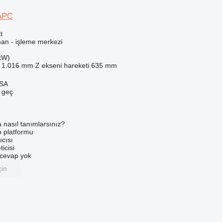
APC
t
man - işleme merkezi
kW)
1.016 mm
Z ekseni hareketi
635 mm
 SA
e geç
a nasıl tanımlarsınız?
an platformu
ıcısı
ticisi
u cevap yok
çin