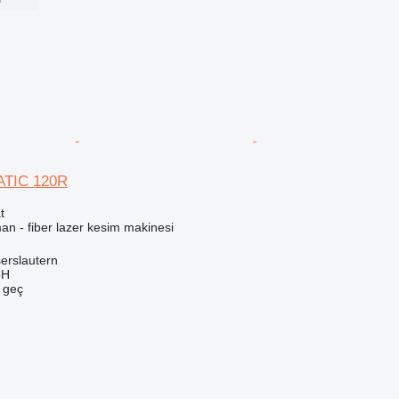
ATIC 120R
t
an - fiber lazer kesim makinesi
erslautern
bH
e geç