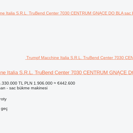
Trumpf Macchine Italia S.R.L. TruBend Center 7030
ine Italia S.R.L. TruBend Center 7030 CENTRUM GNĄCE 
.330.000 TL
PLN 1.906.000
≈ €442.600
man - sac bükme makinesi
roty
e geç