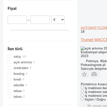
Belçika
Fiyat
Slovakya
Hollanda
–
İspanya
Çekya
AUTOMATYCZNE 
18
Polonya
Danimarka
Trumpf MACC
hepsini göster
25
İlan türü
Endüstriyel ekip
2023
satış
Polonya, Wyk
açık artırma
Poleasingowe.pl
üreticiden
Satıcıyla iletişim
leasing
kredi
Portalımızı kısac
taksitle
i̇ş makinesi il
takas
i̇ş makinesi sat
i̇ş makinesi üre
takas
hiçbiri / Doğr
Bir cevap se