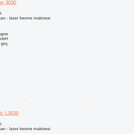
er 3030
t
man - lazer kesme makinesi
ogne
GmbH
e geç
ic L3030
t
man - lazer kesme makinesi