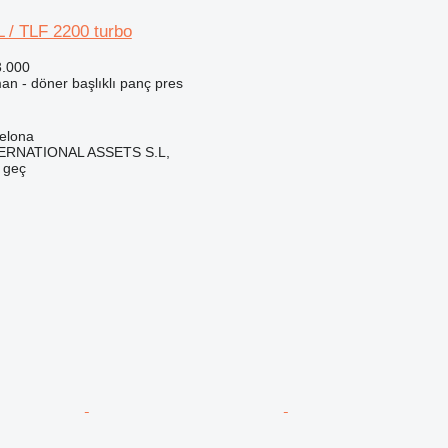
 / TLF 2200 turbo
3.000
an - döner başlıklı panç pres
elona
ERNATIONAL ASSETS S.L,
e geç