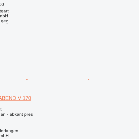
00
tgart
GmbH
e geç
ABEND V 170
t
man - abkant pres
derlangen
GmbH