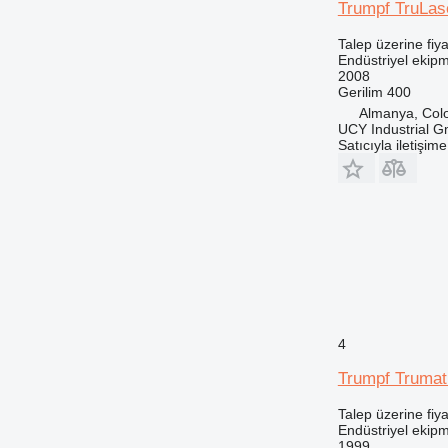
Trumpf TruLas
Talep üzerine fiya
Endüstriyel ekip
2008
Gerilim
400
Almanya, Col
UCY Industrial 
Satıcıyla iletişim
4
Trumpf Trumat
Talep üzerine fiya
Endüstriyel ekip
1999