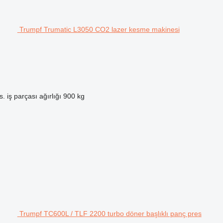
Trumpf Trumatic L3050 CO2 lazer kesme makinesi
. iş parçası ağırlığı
900 kg
Trumpf TC600L / TLF 2200 turbo döner başlıklı panç pres