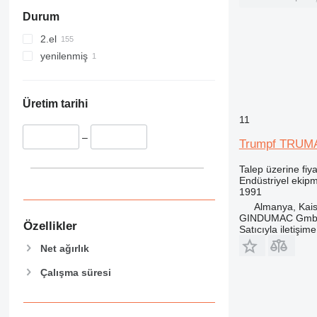
Durum
2.el
yenilenmiş
Üretim tarihi
11
–
Trumpf TRUM
Talep üzerine fiya
Endüstriyel ekipm
1991
Almanya, Kais
GINDUMAC Gm
Özellikler
Satıcıyla iletişim
Net ağırlık
Çalışma süresi