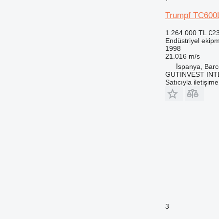
Trumpf TC600L
1.264.000 TL
€2
Endüstriyel ekipm
1998
21.016 m/s
İspanya, Barc
GUTINVEST INT
Satıcıyla iletişim
3