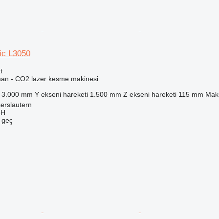
ic L3050
t
man - CO2 lazer kesme makinesi
3.000 mm
Y ekseni hareketi
1.500 mm
Z ekseni hareketi
115 mm
Maks
erslautern
bH
e geç