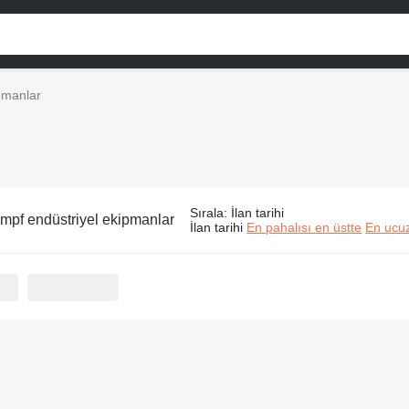
pmanlar
Sırala
:
İlan tarihi
mpf endüstriyel ekipmanlar
İlan tarihi
En pahalısı en üstte
En ucuz