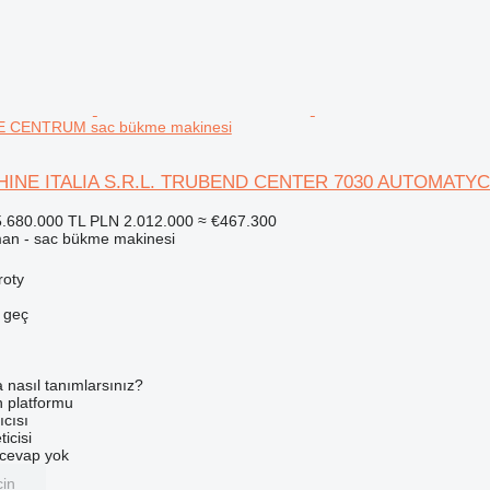
CENTRUM sac bükme makinesi
HINE ITALIA S.R.L. TRUBEND CENTER 7030 AUTOMAT
.680.000 TL
PLN 2.012.000
≈ €467.300
man - sac bükme makinesi
roty
e geç
a nasıl tanımlarsınız?
an platformu
ıcısı
ticisi
u cevap yok
çin