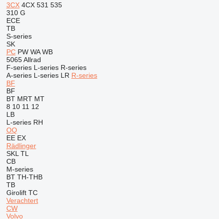
3CX
4CX
531
535
310 G
ECE
TB
S-series
SK
PC
PW
WA
WB
5065
Allrad
F-series
L-series
R-series
A-series
L-series
LR
R-series
BF
BF
BT
MRT
MT
8
10
11
12
LB
L-series
RH
OQ
EE
EX
Rädlinger
SKL
TL
CB
M-series
BT
TH-THB
TB
Girolift
TC
Verachtert
CW
Volvo