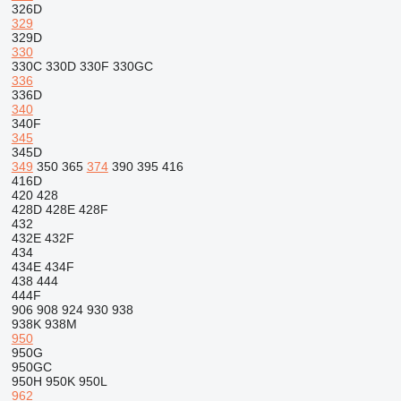
326D
329
329D
330
330C
330D
330F
330GC
336
336D
340
340F
345
345D
349
350
365
374
390
395
416
416D
420
428
428D
428E
428F
432
432E
432F
434
434E
434F
438
444
444F
906
908
924
930
938
938K
938M
950
950G
950GC
950H
950K
950L
962