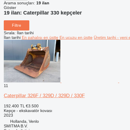
Arama sonuçları:
19 ilan
Göster
19 ilan:
Caterpillar 330 kepçeler
Filtre
Sırala
:
İlan tarihi
İlan tarihi
En pahalısı en üstte
En ucuzu en üstte
Üretim tarihi - yeni 
11
Caterpillar 326F / 329D / 329D / 330F
192.400 TL
€3.500
Kepçe - ekskavatör kovası
2023
Hollanda, Venlo
SMITMA B.V.