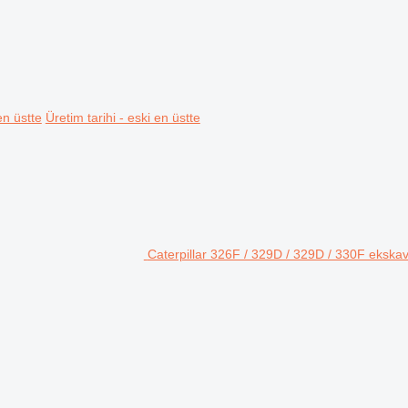
en üstte
Üretim tarihi - eski en üstte
Caterpillar 326F / 329D / 329D / 330F ekskav