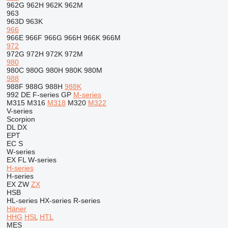
962G
962H
962K
962M
963
963D
963K
966
966E
966F
966G
966H
966K
966M
972
972G
972H
972K
972M
980
980C
980G
980H
980K
980M
988
988F
988G
988H
988K
992
DE
F-series
GP
M-series
M315
M316
M318
M320
M322
V-series
Scorpion
DL
DX
EPT
EC
S
W-series
EX
FL
W-series
H-series
H-series
EX
ZW
ZX
HSB
HL-series
HX-series
R-series
Häner
HHG
HSL
HTL
MES