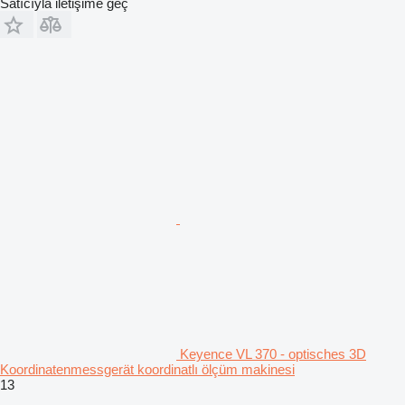
Satıcıyla iletişime geç
Keyence VL 370 - optisches 3D
Koordinatenmessgerät koordinatlı ölçüm makinesi
13