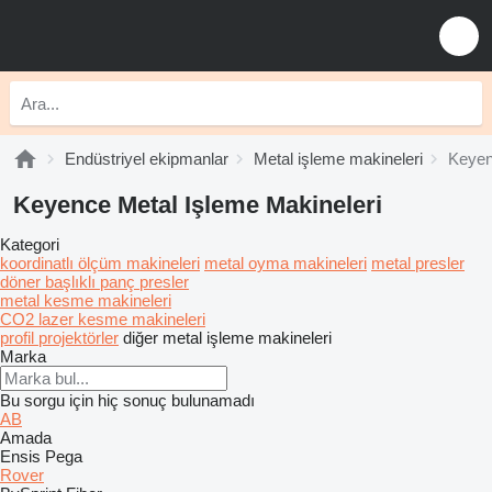
Endüstriyel ekipmanlar
Metal işleme makineleri
Keyen
Keyence Metal Işleme Makineleri
Kategori
koordinatlı ölçüm makineleri
metal oyma makineleri
metal presler
döner başlıklı panç presler
metal kesme makineleri
CO2 lazer kesme makineleri
profil projektörler
diğer metal işleme makineleri
Marka
Bu sorgu için hiç sonuç bulunamadı
AB
Amada
Ensis
Pega
Rover