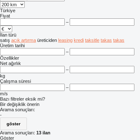
Türkiye
Fiyat
–
İlan türü
satış
açık artırma
üreticiden
leasing
kredi
taksitle
takas
takas
Üretim tarihi
–
Özellikler
Net ağırlık
–
kg
Çalışma süresi
–
m/s
Bazı filtreler eksik mi?
Bir değişiklik önerin
Arama sonuçları:
-
göster
Arama sonuçları:
13 ilan
Göster