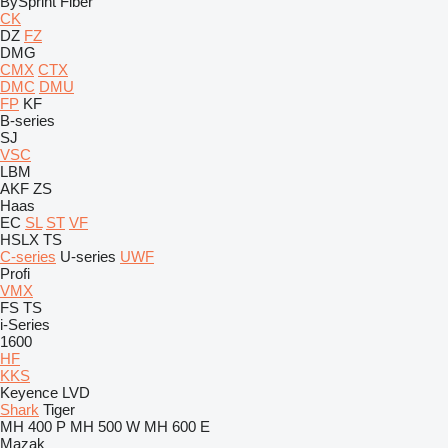
BySprint Fiber
CK
DZ
FZ
DMG
CMX
CTX
DMC
DMU
FP
KF
B-series
SJ
VSC
LBM
AKF
ZS
Haas
EC
SL
ST
VF
HSLX
TS
C-series
U-series
UWF
Profi
VMX
FS
TS
i-Series
1600
HF
KKS
Keyence
LVD
Shark
Tiger
MH 400 P
MH 500 W
MH 600 E
Mazak