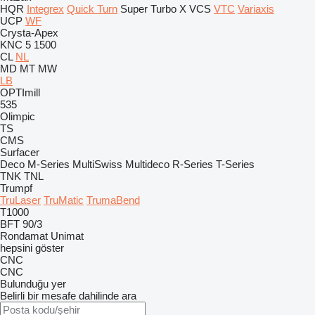
HQR
Integrex
Quick Turn
Super Turbo X
VCS
VTC
Variaxis
UCP
WF
Crysta-Apex
KNC 5 1500
CL
NL
MD
MT
MW
LB
OPTImill
535
Olimpic
TS
CMS
Surfacer
Deco
M-Series
MultiSwiss
Multideco
R-Series
T-Series
TNK
TNL
Trumpf
TruLaser
TruMatic
TrumaBend
T1000
BFT 90/3
Rondamat
Unimat
hepsini göster
CNC
CNC
Bulunduğu yer
Belirli bir mesafe dahilinde ara