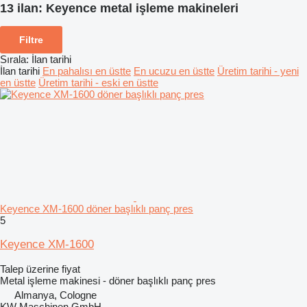
13 ilan:
Keyence metal işleme makineleri
Filtre
Sırala
:
İlan tarihi
İlan tarihi
En pahalısı en üstte
En ucuzu en üstte
Üretim tarihi - yeni
en üstte
Üretim tarihi - eski en üstte
Keyence XM-1600 döner başlıklı panç pres
5
Keyence XM-1600
Talep üzerine fiyat
Metal işleme makinesi - döner başlıklı panç pres
Almanya, Cologne
KW Maschinen GmbH