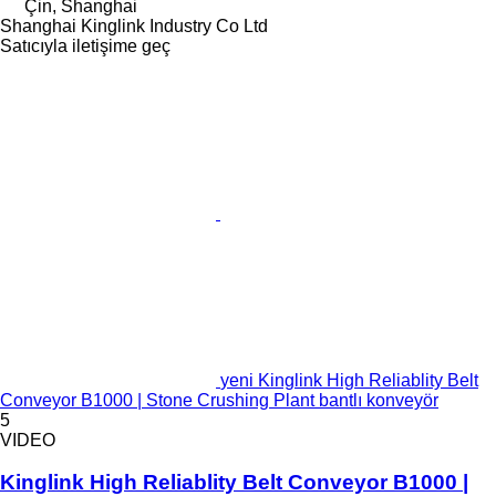
Çin, Shanghai
Shanghai Kinglink Industry Co Ltd
Satıcıyla iletişime geç
yeni Kinglink High Reliablity Belt
Conveyor B1000 | Stone Crushing Plant bantlı konveyör
5
VIDEO
Kinglink High Reliablity Belt Conveyor B1000 |