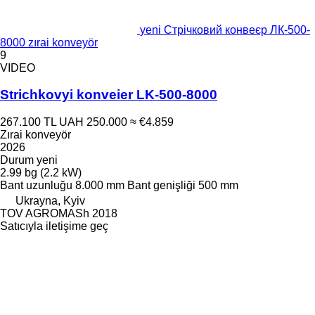
yeni Стрічковий конвеєр ЛК-500-
8000 zırai konveyör
9
VIDEO
Strichkovyi konveier LK-500-8000
267.100 TL
UAH 250.000
≈ €4.859
Zırai konveyör
2026
Durum
yeni
2.99 bg (2.2 kW)
Bant uzunluğu
8.000 mm
Bant genişliği
500 mm
Ukrayna, Kyiv
TOV AGROMASh 2018
Satıcıyla iletişime geç