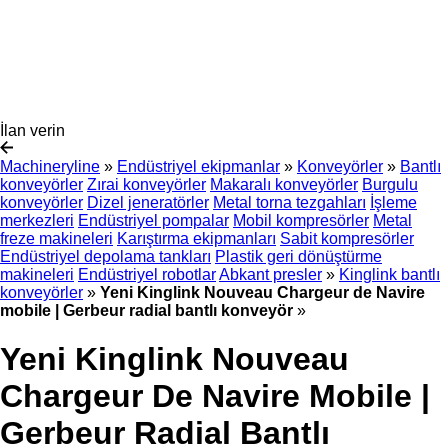
İlan verin
Machineryline
»
Endüstriyel ekipmanlar
»
Konveyörler
»
Bantlı
konveyörler
Zırai konveyörler
Makaralı konveyörler
Burgulu
konveyörler
Dizel jeneratörler
Metal torna tezgahları
İşleme
merkezleri
Endüstriyel pompalar
Mobil kompresörler
Metal
freze makineleri
Karıştırma ekipmanları
Sabit kompresörler
Endüstriyel depolama tankları
Plastik geri dönüştürme
makineleri
Endüstriyel robotlar
Abkant presler
»
Kinglink bantlı
konveyörler
»
Yeni Kinglink Nouveau Chargeur de Navire
mobile | Gerbeur radial bantlı konveyör
»
Yeni Kinglink Nouveau
Chargeur De Navire Mobile |
Gerbeur Radial Bantlı