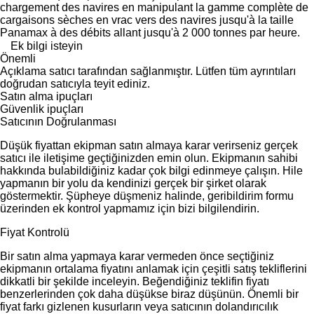
chargement des navires en manipulant la gamme complète de
cargaisons sèches en vrac vers des navires jusqu'à la taille
Panamax à des débits allant jusqu'à 2 000 tonnes par heure.
Ek bilgi isteyin
Önemli
Açıklama satıcı tarafından sağlanmıştır. Lütfen tüm ayrıntıları
doğrudan satıcıyla teyit ediniz.
Satın alma ipuçları
Güvenlik ipuçları
Satıcının Doğrulanması
Düşük fiyattan ekipman satın almaya karar verirseniz gerçek
satıcı ile iletişime geçtiğinizden emin olun. Ekipmanın sahibi
hakkında bulabildiğiniz kadar çok bilgi edinmeye çalışın. Hile
yapmanın bir yolu da kendinizi gerçek bir şirket olarak
göstermektir. Şüpheye düşmeniz halinde, geribildirim formu
üzerinden ek kontrol yapmamız için bizi bilgilendirin.
Fiyat Kontrolü
Bir satın alma yapmaya karar vermeden önce seçtiğiniz
ekipmanın ortalama fiyatını anlamak için çeşitli satış tekliflerini
dikkatli bir şekilde inceleyin. Beğendiğiniz teklifin fiyatı
benzerlerinden çok daha düşükse biraz düşünün. Önemli bir
fiyat farkı gizlenen kusurların veya satıcının dolandırıcılık