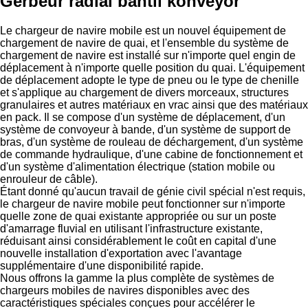
Gerbeur radial bantlı konveyör
Le chargeur de navire mobile est un nouvel équipement de
chargement de navire de quai, et l'ensemble du système de
chargement de navire est installé sur n'importe quel engin de
déplacement à n'importe quelle position du quai. L'équipement
de déplacement adopte le type de pneu ou le type de chenille
et s'applique au chargement de divers morceaux, structures
granulaires et autres matériaux en vrac ainsi que des matériaux
en pack. Il se compose d'un système de déplacement, d'un
système de convoyeur à bande, d'un système de support de
bras, d'un système de rouleau de déchargement, d'un système
de commande hydraulique, d'une cabine de fonctionnement et
d'un système d'alimentation électrique (station mobile ou
enrouleur de câble).
Étant donné qu'aucun travail de génie civil spécial n'est requis,
le chargeur de navire mobile peut fonctionner sur n'importe
quelle zone de quai existante appropriée ou sur un poste
d'amarrage fluvial en utilisant l'infrastructure existante,
réduisant ainsi considérablement le coût en capital d'une
nouvelle installation d'exportation avec l'avantage
supplémentaire d'une disponibilité rapide.
Nous offrons la gamme la plus complète de systèmes de
chargeurs mobiles de navires disponibles avec des
caractéristiques spéciales conçues pour accélérer le