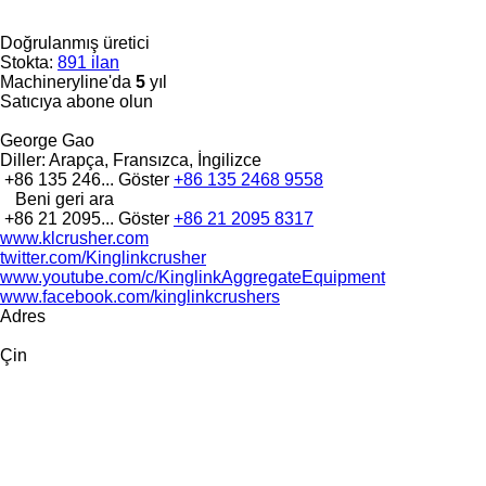
Doğrulanmış üretici
Stokta:
891 ilan
Machineryline'da
5
yıl
Satıcıya abone olun
George Gao
Diller:
Arapça, Fransızca, İngilizce
+86 135 246...
Göster
+86 135 2468 9558
Beni geri ara
+86 21 2095...
Göster
+86 21 2095 8317
www.klcrusher.com
twitter.com/Kinglinkcrusher
www.youtube.com/c/KinglinkAggregateEquipment
www.facebook.com/kinglinkcrushers
Adres
Çin