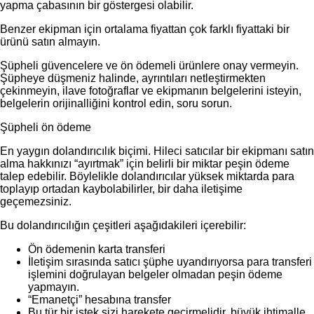
yapma çabasının bir göstergesi olabilir.
Benzer ekipman için ortalama fiyattan çok farklı fiyattaki bir
ürünü satın almayın.
Şüpheli güvencelere ve ön ödemeli ürünlere onay vermeyin.
Şüpheye düşmeniz halinde, ayrıntıları netleştirmekten
çekinmeyin, ilave fotoğraflar ve ekipmanın belgelerini isteyin,
belgelerin orijinalliğini kontrol edin, soru sorun.
Şüpheli ön ödeme
En yaygın dolandırıcılık biçimi. Hileci satıcılar bir ekipmanı satın
alma hakkınızı “ayırtmak” için belirli bir miktar peşin ödeme
talep edebilir. Böylelikle dolandırıcılar yüksek miktarda para
toplayıp ortadan kaybolabilirler, bir daha iletişime
geçemezsiniz.
Bu dolandırıcılığın çeşitleri aşağıdakileri içerebilir:
Ön ödemenin karta transferi
İletişim sırasında satıcı şüphe uyandırıyorsa para transferi
işlemini doğrulayan belgeler olmadan peşin ödeme
yapmayın.
“Emanetçi” hesabına transfer
Bu tür bir istek sizi harekete geçirmelidir, büyük ihtimalle