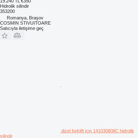
19.240 TL
€350
Hidrolik silindir
353200
Romanya, Braşov
COSMIN STIVUITOARE
Satıcıyla iletişime geç
dizel forklift için 141030808C hidrolik
silindir