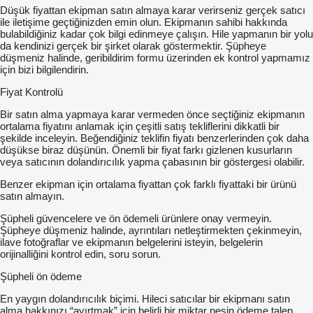
Düşük fiyattan ekipman satın almaya karar verirseniz gerçek satıcı
ile iletişime geçtiğinizden emin olun. Ekipmanın sahibi hakkında
bulabildiğiniz kadar çok bilgi edinmeye çalışın. Hile yapmanın bir yolu
da kendinizi gerçek bir şirket olarak göstermektir. Şüpheye
düşmeniz halinde, geribildirim formu üzerinden ek kontrol yapmamız
için bizi bilgilendirin.
Fiyat Kontrolü
Bir satın alma yapmaya karar vermeden önce seçtiğiniz ekipmanın
ortalama fiyatını anlamak için çeşitli satış tekliflerini dikkatli bir
şekilde inceleyin. Beğendiğiniz teklifin fiyatı benzerlerinden çok daha
düşükse biraz düşünün. Önemli bir fiyat farkı gizlenen kusurların
veya satıcının dolandırıcılık yapma çabasının bir göstergesi olabilir.
Benzer ekipman için ortalama fiyattan çok farklı fiyattaki bir ürünü
satın almayın.
Şüpheli güvencelere ve ön ödemeli ürünlere onay vermeyin.
Şüpheye düşmeniz halinde, ayrıntıları netleştirmekten çekinmeyin,
ilave fotoğraflar ve ekipmanın belgelerini isteyin, belgelerin
orijinalliğini kontrol edin, soru sorun.
Şüpheli ön ödeme
En yaygın dolandırıcılık biçimi. Hileci satıcılar bir ekipmanı satın
alma hakkınızı “ayırtmak” için belirli bir miktar peşin ödeme talep