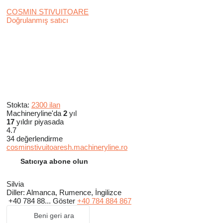
COSMIN STIVUITOARE
Doğrulanmış satıcı
Stokta:
2300 ilan
Machineryline'da
2
yıl
17
yıldır piyasada
4.7
34 değerlendirme
cosminstivuitoaresh.machineryline.ro
Satıcıya abone olun
Silvia
Diller:
Almanca, Rumence, İngilizce
+40 784 88...
Göster
+40 784 884 867
Beni geri ara