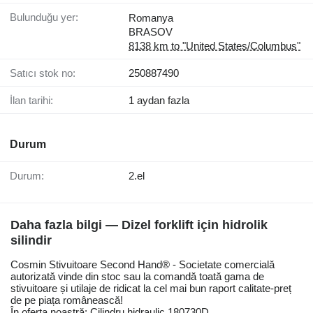
Bulunduğu yer:
Romanya
BRASOV
8138 km to "United States/Columbus"
Satıcı stok no:
250887490
İlan tarihi:
1 aydan fazla
Durum
Durum:
2.el
Daha fazla bilgi — Dizel forklift için hidrolik
silindir
Cosmin Stivuitoare Second Hand® - Societate comercială
autorizată vinde din stoc sau la comandă toată gama de
stivuitoare și utilaje de ridicat la cel mai bun raport calitate-preț
de pe piața românească!
În oferta noastră: Cilindru hidraulic 180730D