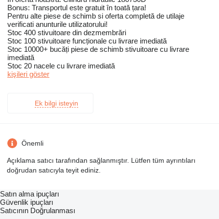
Bonus: Transportul este gratuit în toată țara!
Pentru alte piese de schimb si oferta completă de utilaje
verificati anunturile utilizatorului!
Stoc 400 stivuitoare din dezmembrări
Stoc 100 stivuitoare funcționale cu livrare imediată
Stoc 10000+ bucăți piese de schimb stivuitoare cu livrare
imediată
Stoc 20 nacele cu livrare imediată
kişileri göster
Ek bilgi isteyin
Önemli
Açıklama satıcı tarafından sağlanmıştır. Lütfen tüm ayrıntıları
doğrudan satıcıyla teyit ediniz.
Satın alma ipuçları
Güvenlik ipuçları
Satıcının Doğrulanması