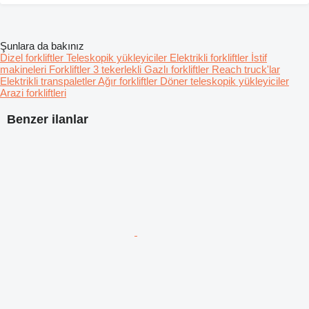
Şunlara da bakınız
Dizel forkliftler
Teleskopik yükleyiciler
Elektrikli forkliftler
İstif
makineleri
Forkliftler 3 tekerlekli
Gazlı forkliftler
Reach truck'lar
Elektrikli transpaletler
Ağır forkliftler
Döner teleskopik yükleyiciler
Arazi forkliftleri
Benzer ilanlar