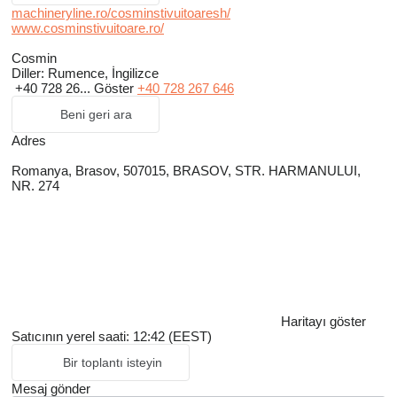
machineryline.ro/cosminstivuitoaresh/
www.cosminstivuitoare.ro/
Cosmin
Diller:
Rumence, İngilizce
+40 728 26...
Göster
+40 728 267 646
Beni geri ara
Adres
Romanya, Brasov, 507015, BRASOV, STR. HARMANULUI,
NR. 274
Haritayı göster
Satıcının yerel saati: 12:42 (EEST)
Bir toplantı isteyin
Mesaj gönder