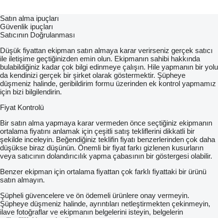
Satın alma ipuçları
Güvenlik ipuçları
Satıcının Doğrulanması
Düşük fiyattan ekipman satın almaya karar verirseniz gerçek satıcı
ile iletişime geçtiğinizden emin olun. Ekipmanın sahibi hakkında
bulabildiğiniz kadar çok bilgi edinmeye çalışın. Hile yapmanın bir yolu
da kendinizi gerçek bir şirket olarak göstermektir. Şüpheye
düşmeniz halinde, geribildirim formu üzerinden ek kontrol yapmamız
için bizi bilgilendirin.
Fiyat Kontrolü
Bir satın alma yapmaya karar vermeden önce seçtiğiniz ekipmanın
ortalama fiyatını anlamak için çeşitli satış tekliflerini dikkatli bir
şekilde inceleyin. Beğendiğiniz teklifin fiyatı benzerlerinden çok daha
düşükse biraz düşünün. Önemli bir fiyat farkı gizlenen kusurların
veya satıcının dolandırıcılık yapma çabasının bir göstergesi olabilir.
Benzer ekipman için ortalama fiyattan çok farklı fiyattaki bir ürünü
satın almayın.
Şüpheli güvencelere ve ön ödemeli ürünlere onay vermeyin.
Şüpheye düşmeniz halinde, ayrıntıları netleştirmekten çekinmeyin,
ilave fotoğraflar ve ekipmanın belgelerini isteyin, belgelerin