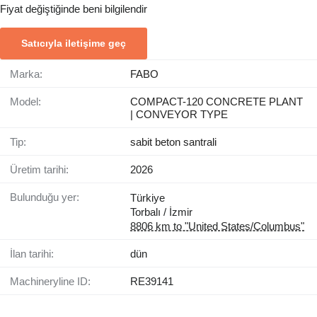
Fiyat değiştiğinde beni bilgilendir
Satıcıyla iletişime geç
Marka:
FABO
Model:
COMPACT-120 CONCRETE PLANT
| CONVEYOR TYPE
Tip:
sabit beton santrali
Üretim tarihi:
2026
Bulunduğu yer:
Türkiye
Torbalı / İzmir
8806 km to "United States/Columbus"
İlan tarihi:
dün
Machineryline ID:
RE39141