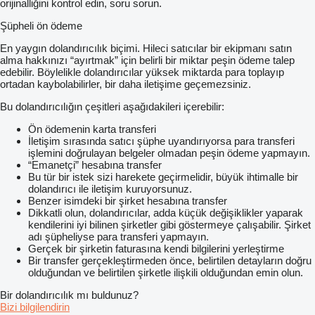
orijinalliğini kontrol edin, soru sorun.
Şüpheli ön ödeme
En yaygın dolandırıcılık biçimi. Hileci satıcılar bir ekipmanı satın
alma hakkınızı “ayırtmak” için belirli bir miktar peşin ödeme talep
edebilir. Böylelikle dolandırıcılar yüksek miktarda para toplayıp
ortadan kaybolabilirler, bir daha iletişime geçemezsiniz.
Bu dolandırıcılığın çeşitleri aşağıdakileri içerebilir:
Ön ödemenin karta transferi
İletişim sırasında satıcı şüphe uyandırıyorsa para transferi
işlemini doğrulayan belgeler olmadan peşin ödeme yapmayın.
“Emanetçi” hesabına transfer
Bu tür bir istek sizi harekete geçirmelidir, büyük ihtimalle bir
dolandırıcı ile iletişim kuruyorsunuz.
Benzer isimdeki bir şirket hesabına transfer
Dikkatli olun, dolandırıcılar, adda küçük değişiklikler yaparak
kendilerini iyi bilinen şirketler gibi göstermeye çalışabilir. Şirket
adı şüpheliyse para transferi yapmayın.
Gerçek bir şirketin faturasına kendi bilgilerini yerleştirme
Bir transfer gerçekleştirmeden önce, belirtilen detayların doğru
olduğundan ve belirtilen şirketle ilişkili olduğundan emin olun.
Bir dolandırıcılık mı buldunuz?
Bizi bilgilendirin