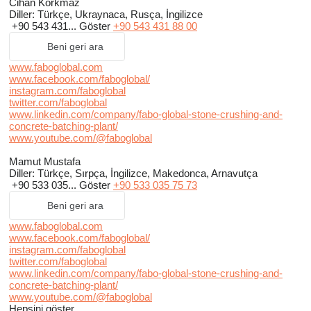
Cihan Korkmaz
Diller:
Türkçe, Ukraynaca, Rusça, İngilizce
+90 543 431...
Göster
+90 543 431 88 00
Beni geri ara
www.faboglobal.com
www.facebook.com/faboglobal/
instagram.com/faboglobal
twitter.com/faboglobal
www.linkedin.com/company/fabo-global-stone-crushing-and-
concrete-batching-plant/
www.youtube.com/@faboglobal
Mamut Mustafa
Diller:
Türkçe, Sırpça, İngilizce, Makedonca, Arnavutça
+90 533 035...
Göster
+90 533 035 75 73
Beni geri ara
www.faboglobal.com
www.facebook.com/faboglobal/
instagram.com/faboglobal
twitter.com/faboglobal
www.linkedin.com/company/fabo-global-stone-crushing-and-
concrete-batching-plant/
www.youtube.com/@faboglobal
Hepsini göster