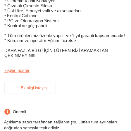
* Çimento Vidalı Konveyör
* Cıvatalı Çimento Silosu
* Üst filtre, Emniyet valfi ve aksesuarları
• Kontrol Cabinnet
* PC ve Otomasyon Sistemi
* Kontrol ve güç paneli
* Tüm ürünlerimiz özenle yapılır ve 1 yıl garanti kapsamındadır!
* Kurulum ve operatör Eğitimi ücretsiz
DAHA FAZLA BİLGİ İÇİN LÜTFEN BİZİ ARAMAKTAN
ÇEKİNMEYİN!!!
kişileri göster
Ek bilgi isteyin
Önemli
Açıklama satıcı tarafından sağlanmıştır. Lütfen tüm ayrıntıları
doğrudan satıcıyla teyit ediniz.