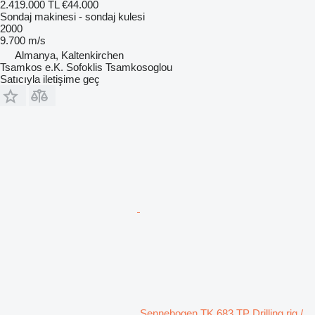
2.419.000 TL
€44.000
Sondaj makinesi - sondaj kulesi
2000
9.700 m/s
Almanya, Kaltenkirchen
Tsamkos e.K. Sofoklis Tsamkosoglou
Satıcıyla iletişime geç
Sennebogen TK 683 TP Drilling rig /