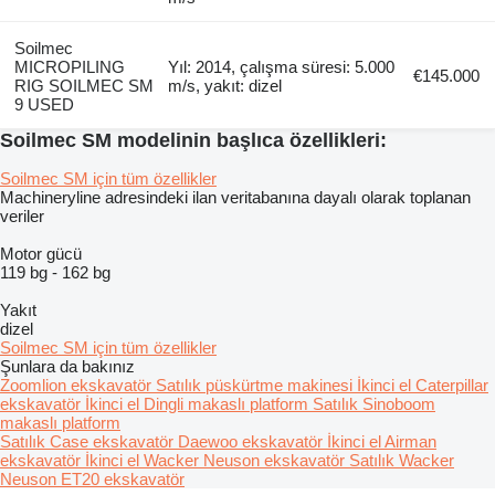
Soilmec
MICROPILING
Yıl: 2014, çalışma süresi: 5.000
€145.000
RIG SOILMEC SM
m/s, yakıt: dizel
9 USED
Soilmec SM modelinin başlıca özellikleri:
Soilmec SM için tüm özellikler
Machineryline adresindeki ilan veritabanına dayalı olarak toplanan
veriler
Motor gücü
119 bg
-
162 bg
Yakıt
dizel
Soilmec SM için tüm özellikler
Şunlara da bakınız
Zoomlion ekskavatör
Satılık püskürtme makinesi
İkinci el Caterpillar
ekskavatör
İkinci el Dingli makaslı platform
Satılık Sinoboom
makaslı platform
Satılık Case ekskavatör
Daewoo ekskavatör
İkinci el Airman
ekskavatör
İkinci el Wacker Neuson ekskavatör
Satılık Wacker
Neuson ET20 ekskavatör