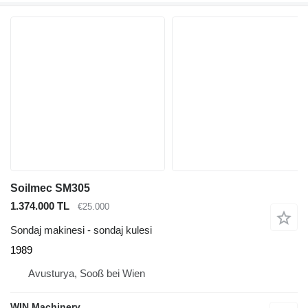
Soilmec SM305
1.374.000 TL
€25.000
Sondaj makinesi - sondaj kulesi
1989
Avusturya, Sooß bei Wien
WIN Machinery