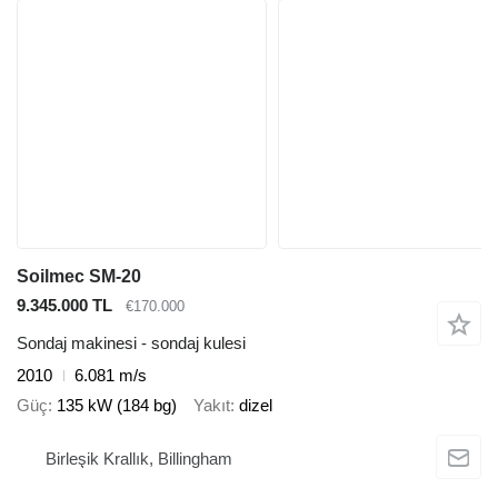
Soilmec SM-20
9.345.000 TL
€170.000
Sondaj makinesi - sondaj kulesi
2010
6.081 m/s
Güç
135 kW (184 bg)
Yakıt
dizel
Birleşik Krallık, Billingham