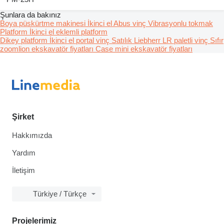
Şunlara da bakınız
Boya püskürtme makinesi
İkinci el Abus vinç
Vibrasyonlu tokmak
Platform
İkinci el eklemli platform
Dikey platform
İkinci el portal vinç
Satılık Liebherr LR paletli vinç
Sıfır
zoomlion ekskavatör fiyatları
Case mini ekskavatör fiyatları
Şirket
Hakkımızda
Yardım
İletişim
Türkiye / Türkçe
Projelerimiz