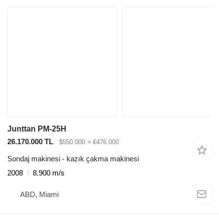
Junttan PM-25H
26.170.000 TL
$550.000
≈ €476.000
Sondaj makinesi - kazık çakma makinesi
2008
8.900 m/s
ABD, Miami