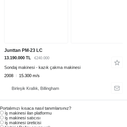
Junttan PM-23 LC
13.190.000 TL
€240.000
Sondaj makinesi - kazık çakma makinesi
2008
15.300 m/s
Birleşik Krallık, Billingham
Portalımızı kısaca nasıl tanımlarsınız?
i̇ş makinesi ilan platformu
i̇ş makinesi satıcısı
i̇ş makinesi üreticisi