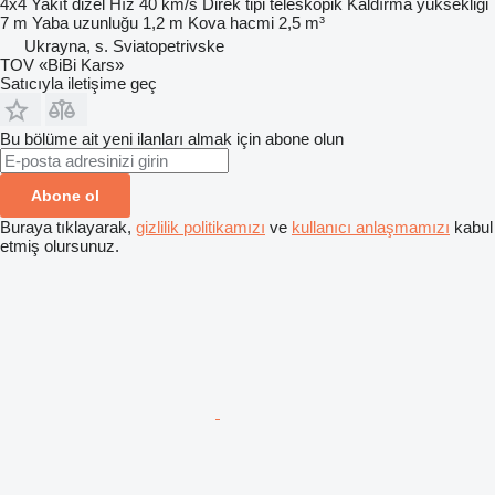
4x4
Yakıt
dizel
Hız
40 km/s
Direk tipi
teleskopik
Kaldırma yüksekliği
7 m
Yaba uzunluğu
1,2 m
Kova hacmi
2,5 m³
Ukrayna, s. Sviatopetrivske
TOV «BiBi Kars»
Satıcıyla iletişime geç
Bu bölüme ait yeni ilanları almak için abone olun
Abone ol
Buraya tıklayarak,
gizlilik politikamızı
ve
kullanıcı anlaşmamızı
kabul
etmiş olursunuz.