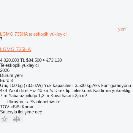
yeni
LGMG 735HA teleskopik yükleyici
7
LGMG 735HA
4.020.000 TL
$84.500
≈ €73.130
Teleskopik yükleyici
2026
Durum
yeni
Euro 3
Güç
100 bg (73.5 kW)
Yük kapasitesi
3.500 kg
Aks konfigürasyonu
4x4
Yakıt
dizel
Hız
40 km/s
Direk tipi
teleskopik
Kaldırma yüksekliği
7 m
Yaba uzunluğu
1,2 m
Kova hacmi
2,5 m³
Ukrayna, s. Sviatopetrivske
TOV «BiBi Kars»
Satıcıyla iletişime geç