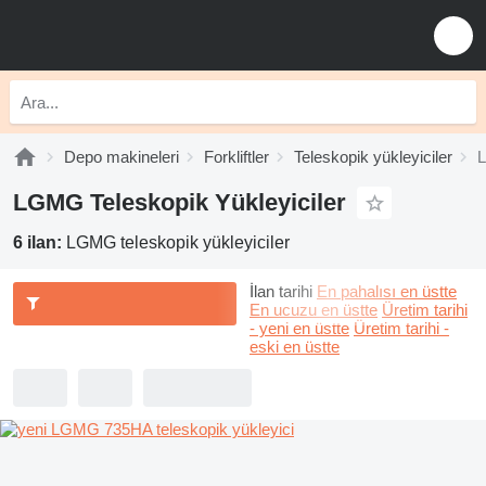
Depo makineleri
Forkliftler
Teleskopik yükleyiciler
L
LGMG Teleskopik Yükleyiciler
6 ilan:
LGMG teleskopik yükleyiciler
İlan tarihi
En pahalısı en üstte
En ucuzu en üstte
Üretim tarihi
- yeni en üstte
Üretim tarihi -
eski en üstte