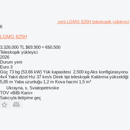
yeni LGMG 625H teleskopik yükleyici
6
LGMG 625H
3.326.000 TL
$69.900
≈ €60.500
Teleskopik yükleyici
2026
Durum
yeni
Euro 3
Güç
73 bg (53.66 kW)
Yük kapasitesi
2.500 kg
Aks konfigürasyonu
4x4
Yakıt
dizel
Hız
37 km/s
Direk tipi
teleskopik
Kaldırma yüksekliği
5,85 m
Yaba uzunluğu
1,2 m
Kova hacmi
1,5 m³
Ukrayna, s. Sviatopetrivske
TOV «BiBi Kars»
Satıcıyla iletişime geç