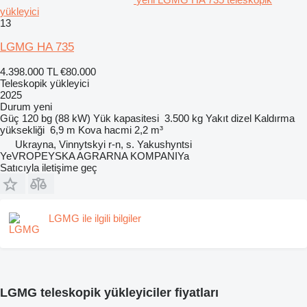
yükleyici
13
LGMG HA 735
4.398.000 TL
€80.000
Teleskopik yükleyici
2025
Durum
yeni
Güç
120 bg (88 kW)
Yük kapasitesi
3.500 kg
Yakıt
dizel
Kaldırma
yüksekliği
6,9 m
Kova hacmi
2,2 m³
Ukrayna, Vinnytskyi r-n, s. Yakushyntsi
YeVROPEYSKA AGRARNA KOMPANIYa
Satıcıyla iletişime geç
LGMG ile ilgili bilgiler
LGMG teleskopik yükleyiciler fiyatları