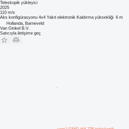
Teleskopik yükleyici
2025
110 m/s
Aks konfigürasyonu
4x4
Yakıt
elektronik
Kaldırma yüksekliği
6 m
Hollanda, Barneveld
Van Ginkel B.V.
Satıcıyla iletişime geç
yeni LGMG HA 735 teleskopik