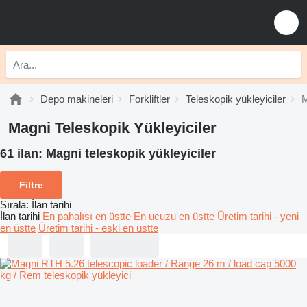
Depo makineleri
Forkliftler
Teleskopik yükleyiciler
M
Magni Teleskopik Yükleyiciler
61 ilan:
Magni teleskopik yükleyiciler
Filtre
Sırala
:
İlan tarihi
İlan tarihi
En pahalısı en üstte
En ucuzu en üstte
Üretim tarihi - yeni
en üstte
Üretim tarihi - eski en üstte