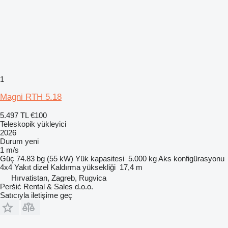
1
Magni RTH 5.18
5.497 TL
€100
Teleskopik yükleyici
2026
Durum
yeni
1 m/s
Güç
74.83 bg (55 kW)
Yük kapasitesi
5.000 kg
Aks konfigürasyonu
4x4
Yakıt
dizel
Kaldırma yüksekliği
17,4 m
Hırvatistan, Zagreb, Rugvica
Peršić Rental & Sales d.o.o.
Satıcıyla iletişime geç