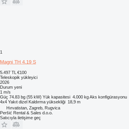
1
Magni TH 4.19 S
5.497 TL
€100
Teleskopik yükleyici
2026
Durum
yeni
1 m/s
Güç
74.83 bg (55 kW)
Yük kapasitesi
4.000 kg
Aks konfigürasyonu
4x4
Yakıt
dizel
Kaldırma yüksekliği
18,9 m
Hırvatistan, Zagreb, Rugvica
Peršić Rental & Sales d.o.o.
Satıcıyla iletişime geç