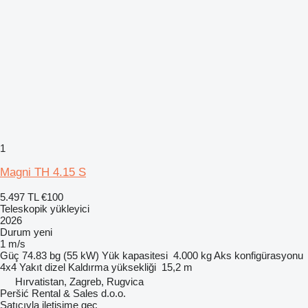
1
Magni TH 4.15 S
5.497 TL
€100
Teleskopik yükleyici
2026
Durum
yeni
1 m/s
Güç
74.83 bg (55 kW)
Yük kapasitesi
4.000 kg
Aks konfigürasyonu
4x4
Yakıt
dizel
Kaldırma yüksekliği
15,2 m
Hırvatistan, Zagreb, Rugvica
Peršić Rental & Sales d.o.o.
Satıcıyla iletişime geç