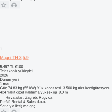
1
Magni TH 3,5.9
5.497 TL
€100
Teleskopik yükleyici
2026
Durum
yeni
1 m/s
Güç
74.83 bg (55 kW)
Yük kapasitesi
3.500 kg
Aks konfigürasyonu
4x4
Yakıt
dizel
Kaldırma yüksekliği
8,9 m
Hırvatistan, Zagreb, Rugvica
Peršić Rental & Sales d.o.o.
Satıcıyla iletişime geç