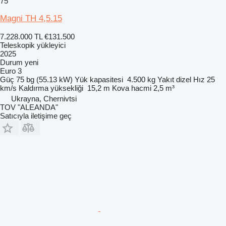
75
Magni TH 4,5.15
7.228.000 TL
€131.500
Teleskopik yükleyici
2025
Durum
yeni
Euro 3
Güç
75 bg (55.13 kW)
Yük kapasitesi
4.500 kg
Yakıt
dizel
Hız
25
km/s
Kaldırma yüksekliği
15,2 m
Kova hacmi
2,5 m³
Ukrayna, Chernivtsi
TOV "ALEANDA"
Satıcıyla iletişime geç