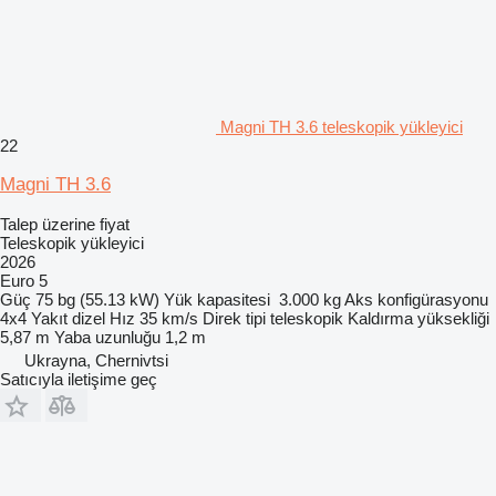
Magni TH 3.6 teleskopik yükleyici
22
Magni TH 3.6
Talep üzerine fiyat
Teleskopik yükleyici
2026
Euro 5
Güç
75 bg (55.13 kW)
Yük kapasitesi
3.000 kg
Aks konfigürasyonu
4x4
Yakıt
dizel
Hız
35 km/s
Direk tipi
teleskopik
Kaldırma yüksekliği
5,87 m
Yaba uzunluğu
1,2 m
Ukrayna, Chernivtsi
Satıcıyla iletişime geç