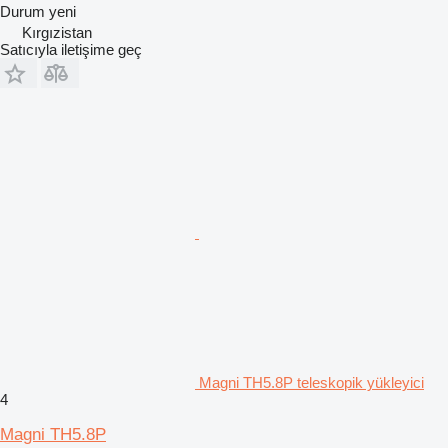
Durum
yeni
Kırgızistan
Satıcıyla iletişime geç
Magni TH5.8P teleskopik yükleyici
4
Magni TH5.8P