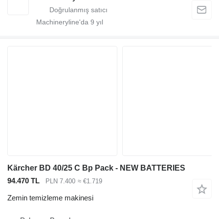
Machineryline'da
9
yıl
Kärcher BD 40/25 C Bp Pack - NEW BATTERIES
94.470 TL
PLN 7.400
≈ €1.719
Zemin temizleme makinesi