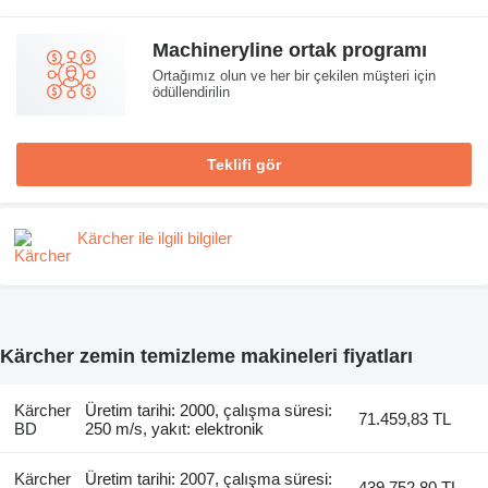
Machineryline ortak programı
Ortağımız olun ve her bir çekilen müşteri için
ödüllendirilin
Teklifi gör
Kärcher ile ilgili bilgiler
Kärcher zemin temizleme makineleri fiyatları
Kärcher
Üretim tarihi: 2000, çalışma süresi:
71.459,83 TL
BD
250 m/s, yakıt: elektronik
Kärcher
Üretim tarihi: 2007, çalışma süresi:
439.752,80 TL