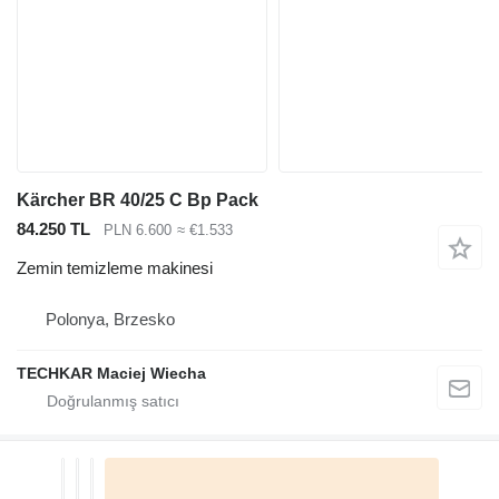
Kärcher BR 40/25 C Bp Pack
84.250 TL
PLN 6.600
≈ €1.533
Zemin temizleme makinesi
Polonya, Brzesko
TECHKAR Maciej Wiecha