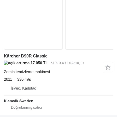
Kärcher B90R Classic
17.050 TL
SEK 3.400
≈ €310,10
Zemin temizleme makinesi
2011
336 m/s
İsveç, Karlstad
Klaravik Sweden