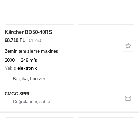
Kärcher BD50-40RS
68.710 TL
€1.250
Zemin temizleme makinesi
2000
248 m/s
Yakıt
elektronik
Belçika, Lontzen
CMGC SPRL