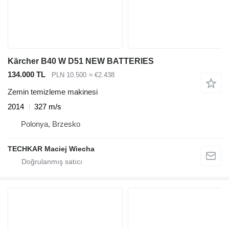
Kärcher B40 W D51 NEW BATTERIES
134.000 TL
PLN 10.500
≈ €2.438
Zemin temizleme makinesi
2014
327 m/s
Polonya, Brzesko
TECHKAR Maciej Wiecha