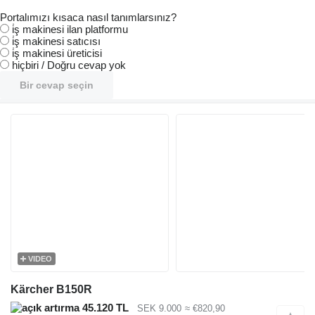
Portalımızı kısaca nasıl tanımlarsınız?
i̇ş makinesi ilan platformu
i̇ş makinesi satıcısı
i̇ş makinesi üreticisi
hiçbiri / Doğru cevap yok
Bir cevap seçin
VIDEO
Kärcher B150R
45.120 TL
SEK 9.000
≈ €820,90