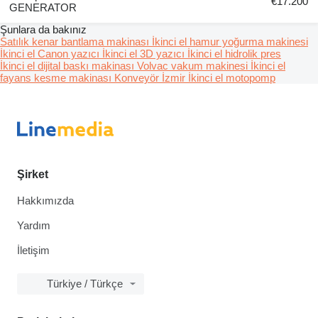
€17.200
GENERATOR
Şunlara da bakınız
Satılık kenar bantlama makinası
İkinci el hamur yoğurma makinesi
İkinci el Canon yazıcı
İkinci el 3D yazıcı
İkinci el hidrolik pres
İkinci el dijital baskı makinası
Volvac vakum makinesi
İkinci el
fayans kesme makinası
Konveyör İzmir
İkinci el motopomp
Şirket
Hakkımızda
Yardım
İletişim
Türkiye / Türkçe