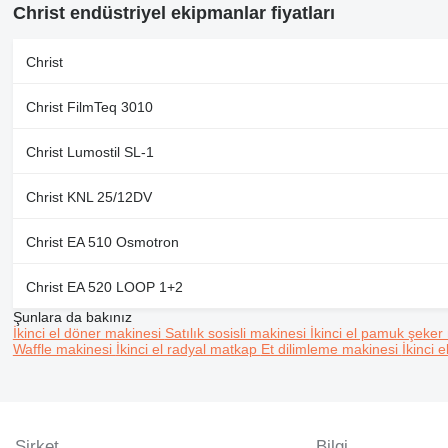
Christ endüstriyel ekipmanlar fiyatları
Christ
Christ FilmTeq 3010
Christ Lumostil SL-1
Christ KNL 25/12DV
Christ EA 510 Osmotron
Christ EA 520 LOOP 1+2
Şunlara da bakınız
İkinci el döner makinesi
Satılık sosisli makinesi
İkinci el pamuk şeke
Waffle makinesi
İkinci el radyal matkap
Et dilimleme makinesi
İkinci 
Şirket
Bilgi