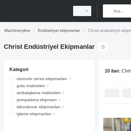
Machineryline
Endüstriyel ekipmanlar
Christ endüstriyel ekip
Christ Endüstriyel Ekipmanlar
Kategori
10 ilan:
Chri
otomotiv servis ekipmanları
gıda makineleri
oto yıkama ekipmanı
ambalajlama makineleri
soğutma ekipmanları
otomatik araç yıkama makineleri
pompalama ekipmanı
biracılık ekipmanları
kıyafet paketleme makineleri
şok dondurucular
self servis oto süpürgeler
laboratuvar ekipmanları
selofan sarma makineleri
su arıtma sistemleri
damıtıcılar
self servis yıkama makineleri
işleme ekipmanları
diğer laboratuvar ekipmanları
endüstriyel otoklavlar