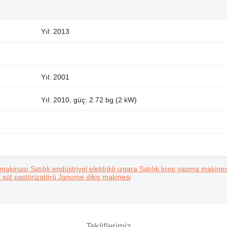
Yıl: 2013
Yıl: 2001
Yıl: 2010, güç: 2.72 bg (2 kW)
r makinası
Satılık endüstriyel elektrikli ızgara
Satılık krep yapma makines
el süt pastörizatörü
Janome dikiş makinesi
Tekliflerimiz