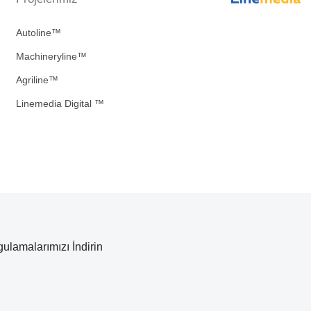
Autoline™
Machineryline™
Agriline™
Linemedia Digital ™
ulamalarımızı İndirin