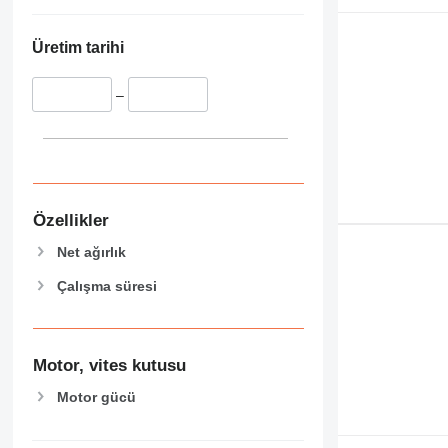
Üretim tarihi
–
Özellikler
Net ağırlık
Çalışma süresi
Motor, vites kutusu
Motor gücü