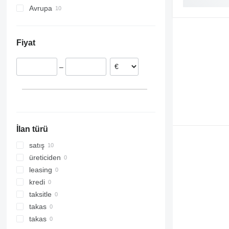
Avrupa
XRVS
StitchLiner
Almanya
ZT
VAC
Hollanda
Fiyat
Slovenya
–
İlan türü
satış
üreticiden
leasing
kredi
taksitle
takas
takas