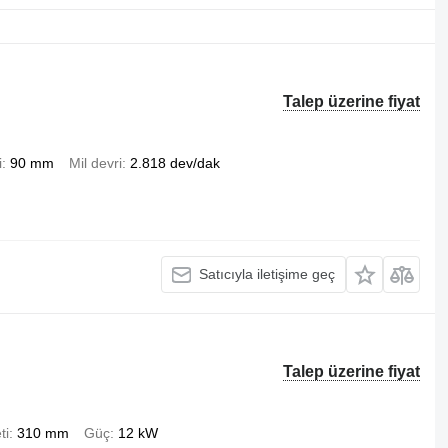
Talep üzerine fiyat
i
90 mm
Mil devri
2.818 dev/dak
Satıcıyla iletişime geç
Talep üzerine fiyat
ti
310 mm
Güç
12 kW