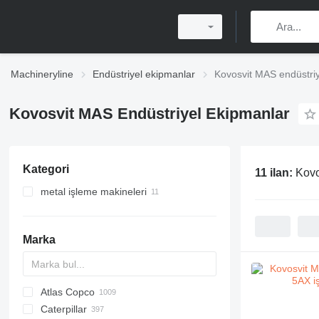
Machineryline
Endüstriyel ekipmanlar
Kovosvit MAS endüstri
Kovosvit MAS Endüstriyel Ekipmanlar
Kategori
11 ilan:
Kovo
metal işleme makineleri
metal torna tezgahları
işleme merkezleri
Marka
radyal matkaplar
diğer metal işleme makineleri
Atlas Copco
PDS
APD
AB
Ensis
VZ
AG3
Caterpillar
Pega
DrillAir
QAS
PDP
E-series
B-series
BM
GFS
VT
Rover
533
Airpure
BySprint Fiber
CK
SR