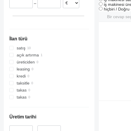
–
i̇ş makinesi üre
hiçbiri / Doğr
Bir cevap se
İlan türü
satış
açık artırma
üreticiden
leasing
kredi
taksitle
takas
takas
Üretim tarihi
–