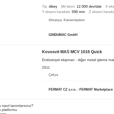
Tip
dikey
Mil devri
12.000 dev/dak
X eks
Y ekseni hareketi
590 mm
Z ekseni hareke
Almanya, Kaiserslautern
GINDUMAC GmbH
Kovosvit MAS MCV 1016 Quick
Endüstriyel ekipman - diğer metal işleme ma
2011
Çekya
FERMAT CZ s.r.o. - FERMAT Marketplace
a nasıl tanımlarsınız?
an platformu
ıcısı