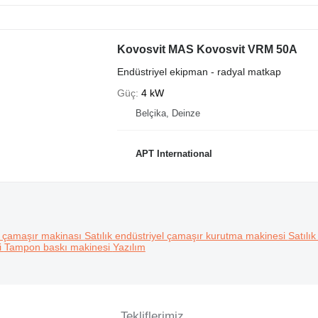
Kovosvit MAS Kovosvit VRM 50A
Endüstriyel ekipman - radyal matkap
Güç
4 kW
Belçika, Deinze
APT International
el çamaşır makinası
Satılık endüstriyel çamaşır kurutma makinesi
Satılı
i
Tampon baskı makinesi
Yazılım
Tekliflerimiz