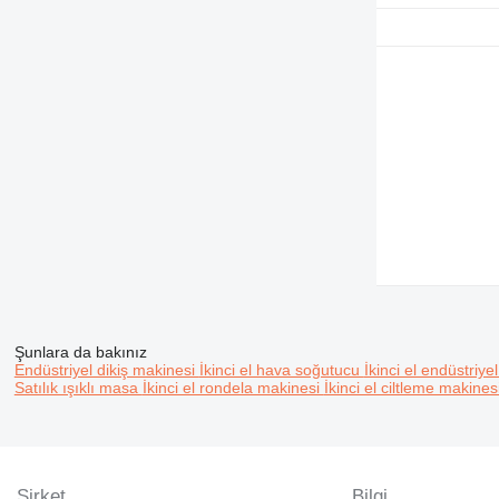
Şunlara da bakınız
Endüstriyel dikiş makinesi
İkinci el hava soğutucu
İkinci el endüstriy
Satılık ışıklı masa
İkinci el rondela makinesi
İkinci el ciltleme makines
Şirket
Bilgi