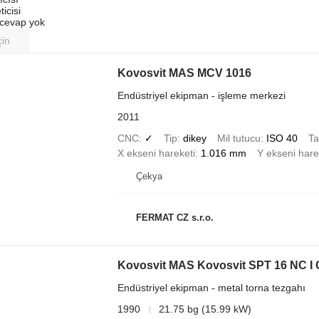
ticisi
u cevap yok
çin
Kovosvit MAS MCV 1016
Endüstriyel ekipman - işleme merkezi
2011
CNC
✓
Tip
dikey
Mil tutucu
ISO 40
Ta
X ekseni hareketi
1.016 mm
Y ekseni hare
Çekya
FERMAT CZ s.r.o.
Kovosvit MAS Kovosvit SPT 16 NC I 
Endüstriyel ekipman - metal torna tezgahı
1990
21.75 bg (15.99 kW)