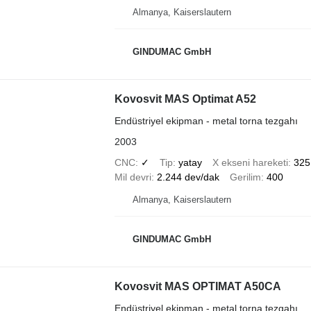
Almanya, Kaiserslautern
GINDUMAC GmbH
Kovosvit MAS Optimat A52
Endüstriyel ekipman - metal torna tezgahı
2003
CNC
✓
Tip
yatay
X ekseni hareketi
32
Mil devri
2.244 dev/dak
Gerilim
400
Almanya, Kaiserslautern
GINDUMAC GmbH
Kovosvit MAS OPTIMAT A50CA
Endüstriyel ekipman - metal torna tezgahı