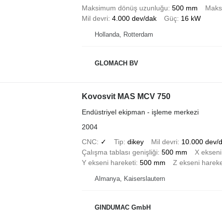
Maksimum dönüş uzunluğu
500 mm
Maks
Mil devri
4.000 dev/dak
Güç
16 kW
Hollanda, Rotterdam
GLOMACH BV
Kovosvit MAS MCV 750
Endüstriyel ekipman - işleme merkezi
2004
CNC
✓
Tip
dikey
Mil devri
10.000 dev/
Çalışma tablası genişliği
500 mm
X ekseni
Y ekseni hareketi
500 mm
Z ekseni hareke
Almanya, Kaiserslautern
GINDUMAC GmbH