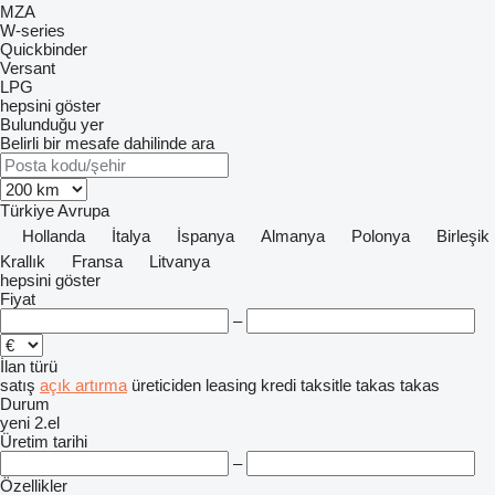
MZA
W-series
Quickbinder
Versant
LPG
hepsini göster
Bulunduğu yer
Belirli bir mesafe dahilinde ara
Türkiye
Avrupa
Hollanda
İtalya
İspanya
Almanya
Polonya
Birleşik
Krallık
Fransa
Litvanya
hepsini göster
Fiyat
–
İlan türü
satış
açık artırma
üreticiden
leasing
kredi
taksitle
takas
takas
Durum
yeni
2.el
Üretim tarihi
–
Özellikler