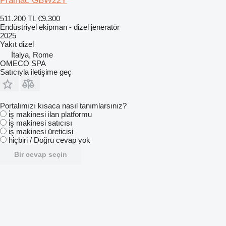
Pramac GBW22Y
511.200 TL
€9.300
Endüstriyel ekipman - dizel jeneratör
2025
Yakıt
dizel
İtalya, Rome
OMECO SPA
Satıcıyla iletişime geç
Portalımızı kısaca nasıl tanımlarsınız?
i̇ş makinesi ilan platformu
i̇ş makinesi satıcısı
i̇ş makinesi üreticisi
hiçbiri / Doğru cevap yok
Bir cevap seçin