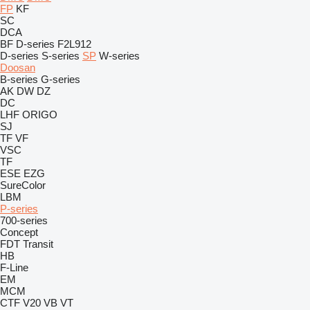
FP
KF
SC
DCA
BF
D-series
F2L912
D-series
S-series
SP
W-series
Doosan
B-series
G-series
AK
DW
DZ
DC
LHF
ORIGO
SJ
TF
VF
VSC
TF
ESE
EZG
SureColor
LBM
P-series
700-series
Concept
FDT
Transit
HB
F-Line
EM
MCM
CTF
V20
VB
VT