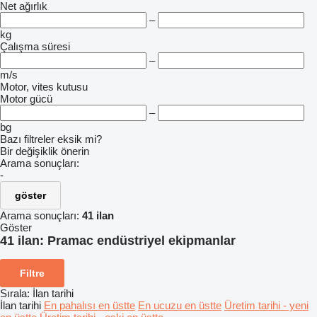
Net ağırlık
–
kg
Çalışma süresi
–
m/s
Motor, vites kutusu
Motor gücü
–
bg
Bazı filtreler eksik mi?
Bir değişiklik önerin
Arama sonuçları:
-
göster
Arama sonuçları:
41 ilan
Göster
41 ilan:
Pramac endüstriyel ekipmanlar
Filtre
Sırala
:
İlan tarihi
İlan tarihi
En pahalısı en üstte
En ucuzu en üstte
Üretim tarihi - yeni