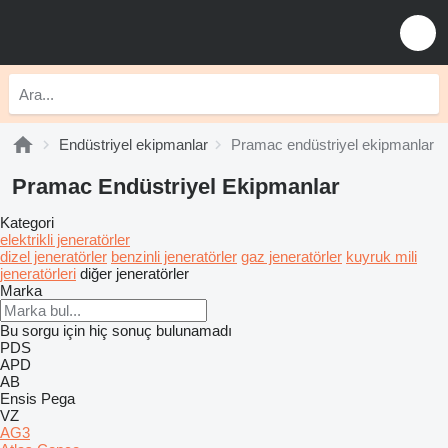
Endüstriyel ekipmanlar
Pramac endüstriyel ekipmanlar
Pramac Endüstriyel Ekipmanlar
Kategori
elektrikli jeneratörler
dizel jeneratörler
benzinli jeneratörler
gaz jeneratörler
kuyruk mili
jeneratörleri
diğer jeneratörler
Marka
Bu sorgu için hiç sonuç bulunamadı
PDS
APD
AB
Ensis
Pega
VZ
AG3