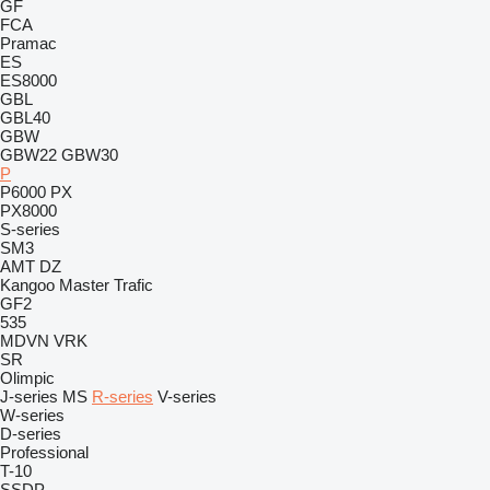
GF
FCA
Pramac
ES
ES8000
GBL
GBL40
GBW
GBW22
GBW30
P
P6000
PX
PX8000
S-series
SM3
AMT
DZ
Kangoo
Master
Trafic
GF2
535
MDVN
VRK
SR
Olimpic
J-series
MS
R-series
V-series
W-series
D-series
Professional
T-10
SSDP