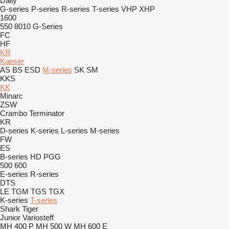
Daily
G-series
P-series
R-series
T-series
VHP
XHP
1600
550
8010
G-Series
FC
HF
KR
Kaeser
AS
BS
ESD
M-series
SK
SM
KKS
KK
Minarc
ZSW
Crambo
Terminator
KR
D-series
K-series
L-series
M-series
FW
ES
B-series
HD
PGG
500
600
E-series
R-series
DTS
LE
TGM
TGS
TGX
K-series
T-series
Shark
Tiger
Junior
Variosteff
MH 400 P
MH 500 W
MH 600 E