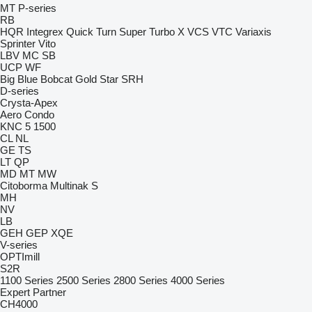
MT
P-series
RB
HQR
Integrex
Quick Turn
Super Turbo X
VCS
VTC
Variaxis
Sprinter
Vito
LBV
MC
SB
UCP
WF
Big Blue
Bobcat
Gold Star
SRH
D-series
Crysta-Apex
Aero
Condo
KNC 5 1500
CL
NL
GE
TS
LT
QP
MD
MT
MW
Citoborma
Multinak S
MH
NV
LB
GEH
GEP
XQE
V-series
OPTImill
S2R
1100 Series
2500 Series
2800 Series
4000 Series
Expert
Partner
CH4000