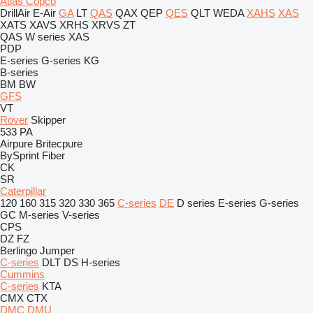
Atlas Copco
DrillAir
E-Air
GA
LT
QAS
QAX
QEP
QES
QLT
WEDA
XAHS
XAS
XATS
XAVS
XRHS
XRVS
ZT
QAS
W series
XAS
PDP
E-series
G-series
KG
B-series
BM
BW
GFS
VT
Rover
Skipper
533
PA
Airpure
Britecpure
BySprint Fiber
CK
SR
Caterpillar
120
160
315
320
330
365
C-series
DE
D series
E-series
G-series
GC
M-series
V-series
CPS
DZ
FZ
Berlingo
Jumper
C-series
DLT
DS
H-series
Cummins
C-series
KTA
CMX
CTX
DMC
DMU