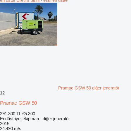
en üstte
Üretim tarihi - eski en üstte
Pramac GSW 50 diğer jeneratör
12
Pramac GSW 50
291.300 TL
€5.300
Endüstriyel ekipman - diğer jeneratör
2015
24.490 m/s