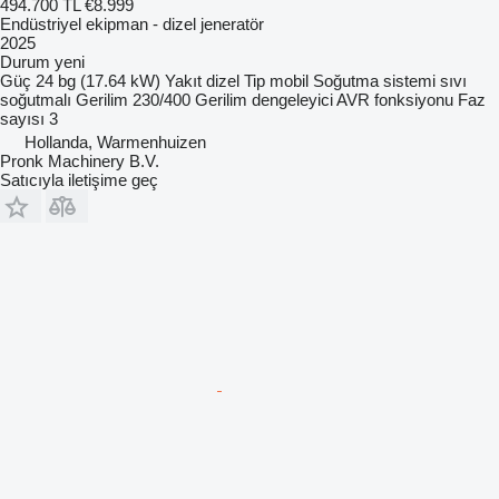
494.700 TL
€8.999
Endüstriyel ekipman - dizel jeneratör
2025
Durum
yeni
Güç
24 bg (17.64 kW)
Yakıt
dizel
Tip
mobil
Soğutma sistemi
sıvı
soğutmalı
Gerilim
230/400
Gerilim dengeleyici
AVR fonksiyonu
Faz
sayısı
3
Hollanda, Warmenhuizen
Pronk Machinery B.V.
Satıcıyla iletişime geç