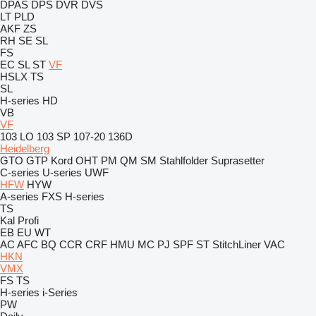
DPAS
DPS
DVR
DVS
LT
PLD
AKF
ZS
RH
SE
SL
FS
EC
SL
ST
VF
HSLX
TS
SL
H-series
HD
VB
VF
103 LO
103 SP
107-20
136D
Heidelberg
GTO
GTP
Kord
OHT
PM
QM
SM
Stahlfolder
Suprasetter
C-series
U-series
UWF
HFW
HYW
A-series
FXS
H-series
TS
Kal
Profi
EB
EU
WT
AC
AFC
BQ
CCR
CRF
HMU
MC
PJ
SPF
ST
StitchLiner
VAC
HKN
VMX
FS
TS
H-series
i-Series
PW