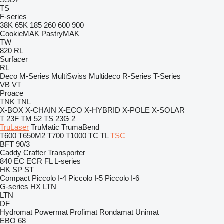
TS
F-series
38K
65K
185
260
600
900
CookieMAK
PastryMAK
TW
820
RL
Surfacer
RL
Deco
M-Series
MultiSwiss
Multideco
R-Series
T-Series
VB
VT
Proace
TNK
TNL
X-BOX
X-CHAIN
X-ECO
X-HYBRID
X-POLE
X-SOLAR
T 23F
TM 52
TS 23G 2
TruLaser
TruMatic
TrumaBend
T600
T650M2
T700
T1000
TC
TL
TSC
BFT 90/3
Caddy
Crafter
Transporter
840
EC
ECR
FL
L-series
HK
SP
ST
Compact
Piccolo I-4
Piccolo I-5
Piccolo I-6
G-series
HX
LTN
LTN
DF
Hydromat
Powermat
Profimat
Rondamat
Unimat
EBO 68