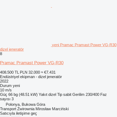
yeni Pramac Pramast Power VG-R30
dizel jeneratör
8
Pramac Pramast Power VG-R30
408.500 TL
PLN 32.000
≈ €7.431
Endüstriyel ekipman - dizel jeneratör
2022
Durum
yeni
10 m/s
Güç
66 bg (48.51 kW)
Yakıt
dizel
Tip
sabit
Gerilim
230/400
Faz
sayısı
3
Polonya, Bukowa Góra
Transport Żwirownia Mirosław Marciński
Satıcıyla iletişime geç