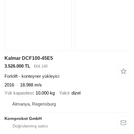
Kalmar DCF100-45E5
3.526.000 TL
€64.140
Forklift - konteyner yükleyici
2016
18.988 m/s
Yük kapasitesi
10.000 kg
Yakıt
dizel
Almanya, Regensburg
Kornprobst GmbH