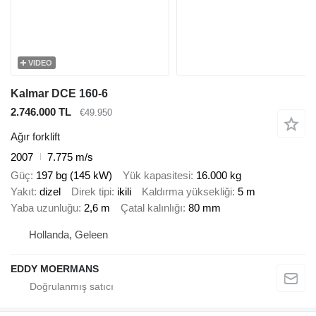
VIDEO
Kalmar DCE 160-6
2.746.000 TL
€49.950
Ağır forklift
2007
7.775 m/s
Güç
197 bg (145 kW)
Yük kapasitesi
16.000 kg
Yakıt
dizel
Direk tipi
ikili
Kaldırma yüksekliği
5 m
Yaba uzunluğu
2,6 m
Çatal kalınlığı
80 mm
Hollanda, Geleen
EDDY MOERMANS