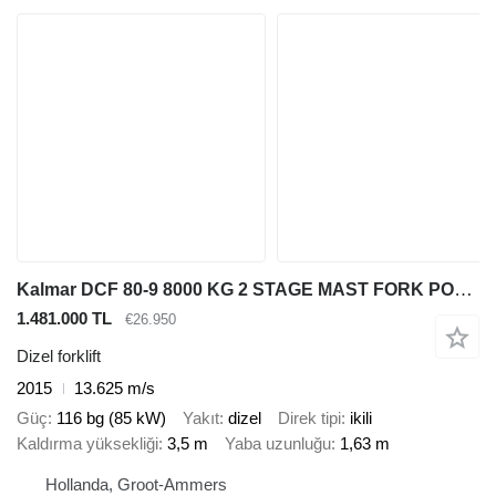
Kalmar DCF 80-9 8000 KG 2 STAGE MAST FORK POSITIONER DIESEL
1.481.000 TL
€26.950
Dizel forklift
2015
13.625 m/s
Güç
116 bg (85 kW)
Yakıt
dizel
Direk tipi
ikili
Kaldırma yüksekliği
3,5 m
Yaba uzunluğu
1,63 m
Hollanda, Groot-Ammers