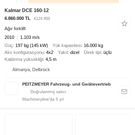
Kalmar DCE 160-12
6.860.000 TL
€124.800
Ağır forklift
2010
1.103 m/s
Güç
197 bg (145 kW)
Yük kapasitesi
16.000 kg
Aks konfigürasyonu
4x2
Yakıt
dizel
Direk tipi
üçlü
Kaldırma yüksekliği
4,5 m
Almanya, Delbrück
PEITZMEYER Fahrzeug- und Gerätevertrieb
Machineryline'da
5
yıl