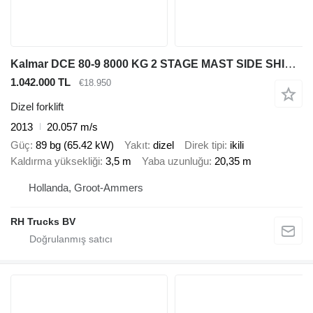
Kalmar DCE 80-9 8000 KG 2 STAGE MAST SIDE SHIFT DIESEL
1.042.000 TL
€18.950
Dizel forklift
2013
20.057 m/s
Güç
89 bg (65.42 kW)
Yakıt
dizel
Direk tipi
ikili
Kaldırma yüksekliği
3,5 m
Yaba uzunluğu
20,35 m
Hollanda, Groot-Ammers
RH Trucks BV