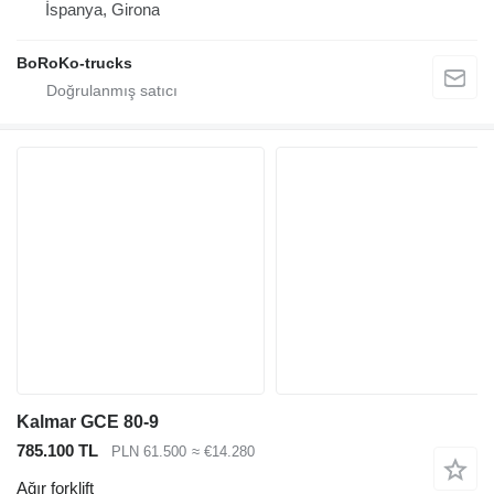
İspanya, Girona
BoRoKo-trucks
Kalmar GCE 80-9
785.100 TL
PLN 61.500
≈ €14.280
Ağır forklift