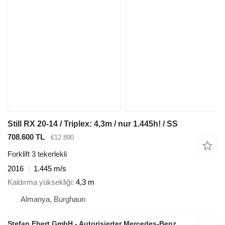
Still RX 20-14 / Triplex: 4,3m / nur 1.445h! / SS
708.600 TL
€12.890
Forklift 3 tekerlekli
2016
1.445 m/s
Kaldırma yüksekliği
4,3 m
Almanya, Burghaun
Stefan Ebert GmbH - Autorisierter Mercedes-Benz Servicepartner