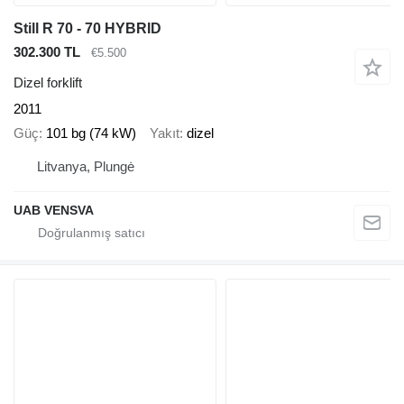
Still R 70 - 70 HYBRID
302.300 TL
€5.500
Dizel forklift
2011
Güç
101 bg (74 kW)
Yakıt
dizel
Litvanya, Plungė
UAB VENSVA