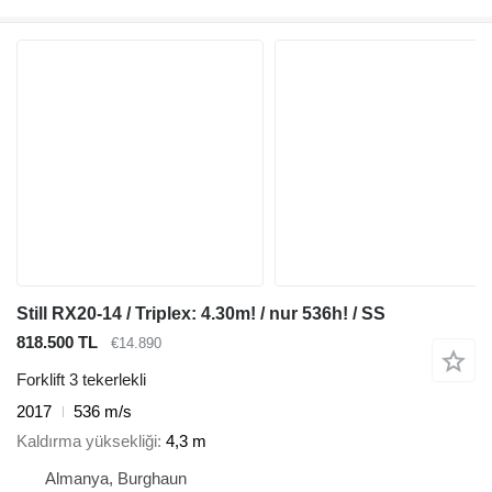
Still RX20-14 / Triplex: 4.30m! / nur 536h! / SS
818.500 TL
€14.890
Forklift 3 tekerlekli
2017
536 m/s
Kaldırma yüksekliği
4,3 m
Almanya, Burghaun