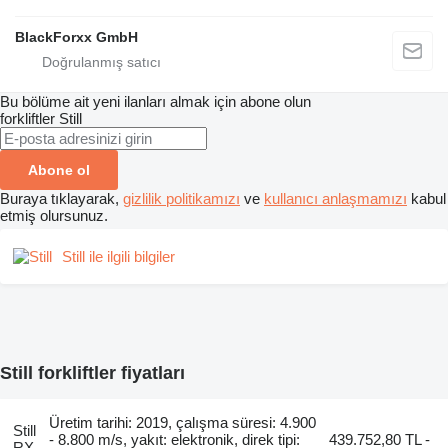
BlackForxx GmbH
Bu bölüme ait yeni ilanları almak için abone olun
forkliftler
Still
Abone ol
Buraya tıklayarak,
gizlilik politikamızı
ve
kullanıcı anlaşmamızı
kabul
etmiş olursunuz.
Still ile ilgili bilgiler
Still forkliftler fiyatları
Üretim tarihi: 2019, çalışma süresi: 4.900
Still
- 8.800 m/s, yakıt: elektronik, direk tipi:
439.752,80 TL -
RX