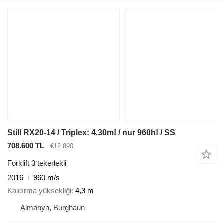
Still RX20-14 / Triplex: 4.30m! / nur 960h! / SS
708.600 TL
€12.890
Forklift 3 tekerlekli
2016
960 m/s
Kaldırma yüksekliği
4,3 m
Almanya, Burghaun