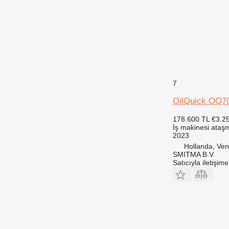
7
OilQuick OQ7
178.600 TL
€3.2
İş makinesi ataşm
2023
Hollanda, Ven
SMITMA B.V.
Satıcıyla iletişim