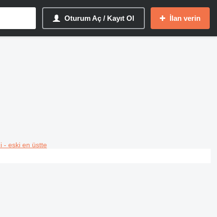
Oturum Aç / Kayıt Ol
İlan verin
i - eski en üstte