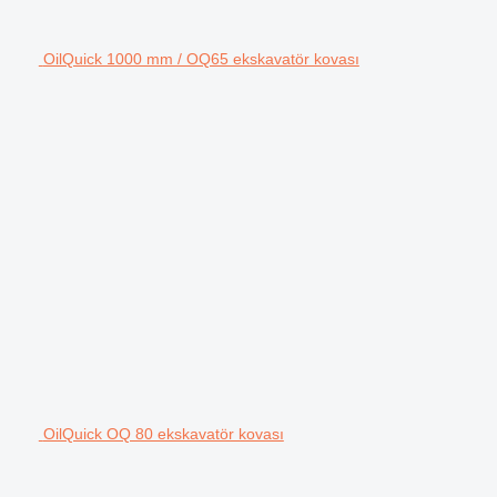
OilQuick 1000 mm / OQ65 ekskavatör kovası
OilQuick OQ 80 ekskavatör kovası