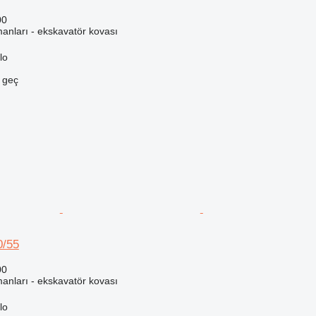
00
anları - ekskavatör kovası
lo
e geç
0/55
00
anları - ekskavatör kovası
lo