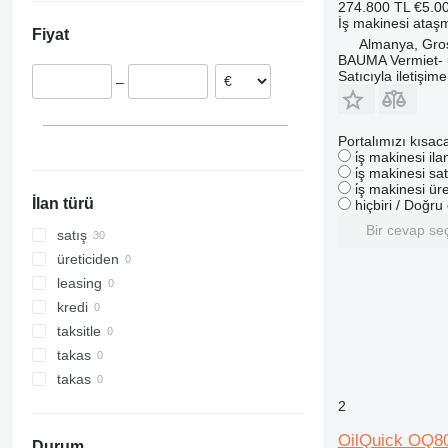
274.800 TL
€5.0
Hollanda
317
İş makinesi ataşm
Fiyat
Polonya
318
Almanya, Gro
BAUMA Vermiet-
319
Satıcıyla iletişim
–
320
321
322
Portalımızı kısac
i̇ş makinesi il
323
i̇ş makinesi sat
324
i̇ş makinesi üre
İlan türü
hiçbiri / Doğr
325
Bir cevap se
326
satış
329
üreticiden
330
leasing
336
kredi
340
taksitle
345
takas
349
takas
350
2
365
OilQuick OQ8
Durum