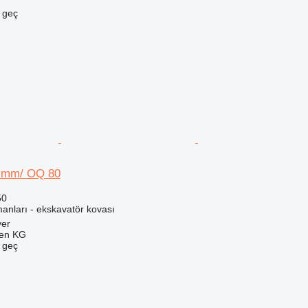
e geç
0 mm/ OQ 80
50
anları - ekskavatör kovası
ver
gen KG
e geç