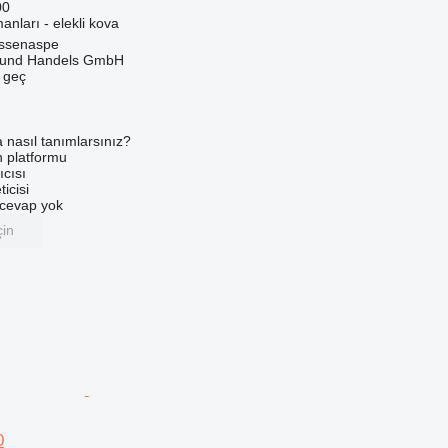
00
anları - elekli kova
ssenaspe
 und Handels GmbH
e geç
a nasıl tanımlarsınız?
an platformu
ıcısı
ticisi
u cevap yok
çin
0