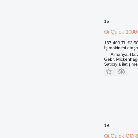
16
OilQuick 100
137.400 TL
€2.5
İş makinesi ataşm
Almanya, Hal
Gebr. Mickenha
Satıcıyla iletişim
19
OilQuick OQ 