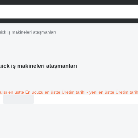
ick iş makineleri ataşmanları
ick iş makineleri ataşmanları
lısı en üstte
En ucuzu en üstte
Üretim tarihi - yeni en üstte
Üretim tarih