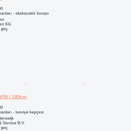
00
anları - ekskavatör kovası
ver
gen KG
e geç
/55 | 180cm
00
anları - tesviye kepçesi
terswijk
 Service B.V.
e geç