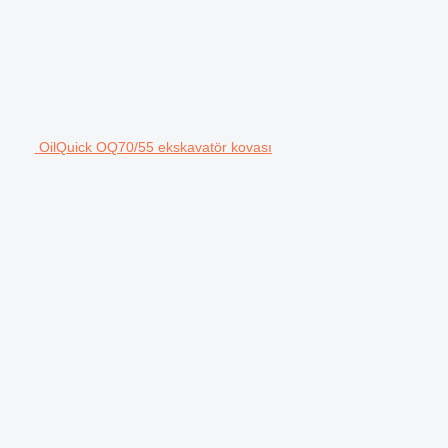
OilQuick OQ70/55 ekskavatör kovası