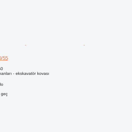
0/55
50
anları - ekskavatör kovası
lo
e geç