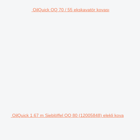
OilQuick OQ 70 / 55 ekskavatör kovası
OilQuick 1.67 m Sieblöffel OQ 80 (12005848) elekli kova