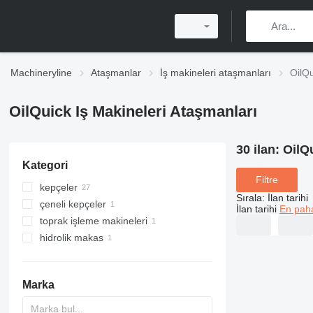
Machineryline
Ataşmanlar
İş makineleri ataşmanları
OilQu
OilQuick Iş Makineleri Ataşmanları
30 ilan:
OilQu
Kategori
Filtre
kepçeler
Sırala
:
İlan tarihi
çeneli kepçeler
eskavatör kovaları
İlan tarihi
En paha
toprak işleme makineleri
tesviye kepçeleri
hidrolik makas
elekli kovalari
Marka