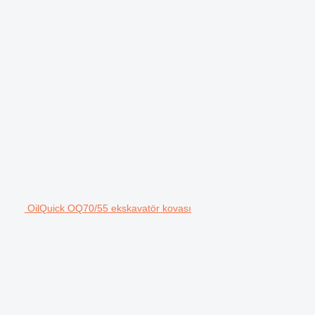
OilQuick OQ70/55 ekskavatör kovası