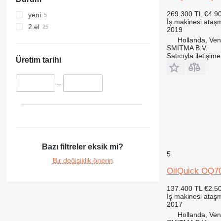
374
390
269.300 TL
€4.9
yeni
İş makinesi ataşm
395
2.el
2019
416
Hollanda, Ven
SMITMA B.V.
420
Satıcıyla iletişim
428
Üretim tarihi
432
434
–
438
444
525
906
907
Bazı filtreler eksik mi?
5
908
Bir değişiklik önerin
924
OilQuick OQ7
930
137.400 TL
€2.5
938
İş makinesi ataşm
950
2017
962
Hollanda, Ven