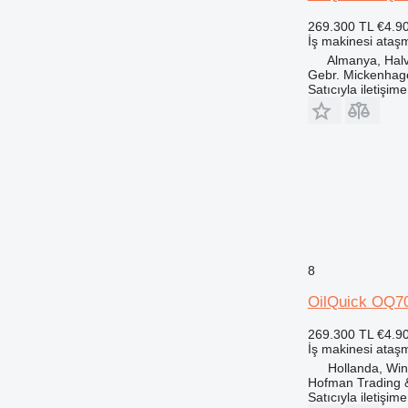
269.300 TL
€4.9
İş makinesi ataşm
Almanya, Hal
Gebr. Mickenha
Satıcıyla iletişim
8
OilQuick OQ70
269.300 TL
€4.9
İş makinesi ataşm
Hollanda, Win
Hofman Trading &
Satıcıyla iletişim