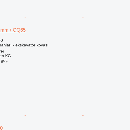
0 mm / OQ65
00
anları - ekskavatör kovası
ver
gen KG
e geç
80