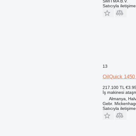
SMITMA B.V.
963
Satıcıyla iletişim
966
972
973
980
988
992
DE
D series
13
F-series
G-series
OilQuick 145
GC
217.100 TL
€3.9
GP
İş makinesi ataşm
M-series
Almanya, Hal
Gebr. Mickenha
PC
Satıcıyla iletişim
V-series