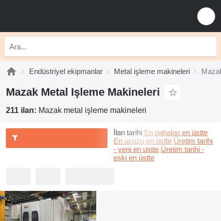
Endüstriyel ekipmanlar
Metal işleme makineleri
Mazak
Mazak Metal Işleme Makineleri
211 ilan:
Mazak metal işleme makineleri
İlan tarihi
En pahalısı en üstte
En ucuzu en üstte
Üretim tarihi
- yeni en üstte
Üretim tarihi -
eski en üstte