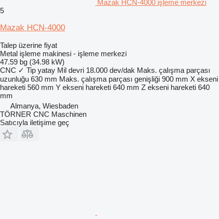
Mazak HCN-4000 işleme merkezi
5
Mazak HCN-4000
Talep üzerine fiyat
Metal işleme makinesi - işleme merkezi
47.59 bg (34.98 kW)
CNC
✓
Tip
yatay
Mil devri
18.000 dev/dak
Maks. çalışma parçası
uzunluğu
630 mm
Maks. çalışma parçası genişliği
900 mm
X ekseni
hareketi
560 mm
Y ekseni hareketi
640 mm
Z ekseni hareketi
640
mm
Almanya, Wiesbaden
TÖRNER CNC Maschinen
Satıcıyla iletişime geç