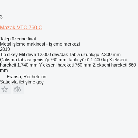
3
Mazak VTC 760 C
Talep üzerine fiyat
Metal işleme makinesi - işleme merkezi
2019
Tip
dikey
Mil devri
12.000 dev/dak
Tabla uzunluğu
2.300 mm
Çalışma tablası genişliği
760 mm
Tabla yükü
1.400 kg
X ekseni
hareketi
1.740 mm
Y ekseni hareketi
760 mm
Z ekseni hareketi
660
mm
Fransa, Rochetoirin
Satıcıyla iletişime geç