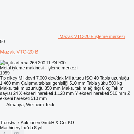
Mazak VTC-20 B işleme merkezi
50
Mazak VTC-20 B
269.300 TL
€4.900
Metal işleme makinesi - işleme merkezi
1999
Tip
dikey
Mil devri
7.000 dev/dak
Mil tutucu
ISO 40
Tabla uzunluğu
1.460 mm
Çalışma tablası genişliği
510 mm
Tabla yükü
500 kg
Maks. takım uzunluğu
350 mm
Maks. takım ağırlığı
8 kg
Takım
sayısı
24
X ekseni hareketi
1.120 mm
Y ekseni hareketi
510 mm
Z
ekseni hareketi
510 mm
Almanya, Weilheim Teck
Troostwijk Auktionen GmbH & Co. KG
Machineryline'da
8
yıl