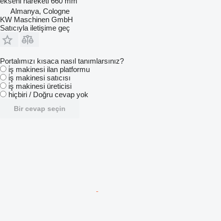
ekseni hareketi
660 mm
Almanya, Cologne
KW Maschinen GmbH
Satıcıyla iletişime geç
Portalımızı kısaca nasıl tanımlarsınız?
i̇ş makinesi ilan platformu
i̇ş makinesi satıcısı
i̇ş makinesi üreticisi
hiçbiri / Doğru cevap yok
Bir cevap seçin