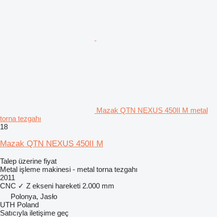
Mazak QTN NEXUS 450II M metal
torna tezgahı
18
Mazak QTN NEXUS 450II M
Talep üzerine fiyat
Metal işleme makinesi - metal torna tezgahı
2011
CNC
✓
Z ekseni hareketi
2.000 mm
Polonya, Jasło
UTH Poland
Satıcıyla iletişime geç