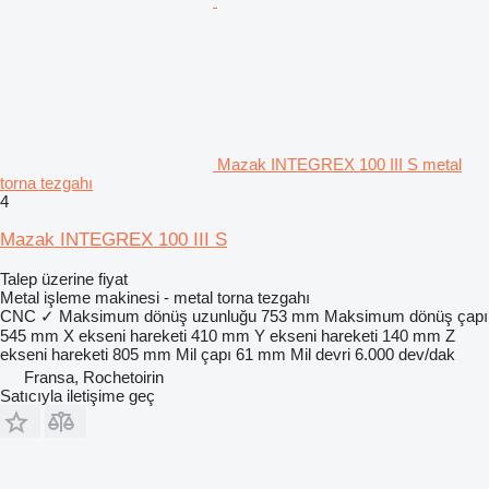
Mazak INTEGREX 100 III S metal
torna tezgahı
4
Mazak INTEGREX 100 III S
Talep üzerine fiyat
Metal işleme makinesi - metal torna tezgahı
CNC
✓
Maksimum dönüş uzunluğu
753 mm
Maksimum dönüş çapı
545 mm
X ekseni hareketi
410 mm
Y ekseni hareketi
140 mm
Z
ekseni hareketi
805 mm
Mil çapı
61 mm
Mil devri
6.000 dev/dak
Fransa, Rochetoirin
Satıcıyla iletişime geç