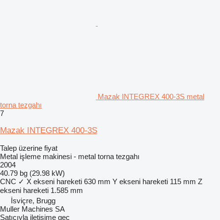
Mazak INTEGREX 400-3S metal
torna tezgahı
7
Mazak INTEGREX 400-3S
Talep üzerine fiyat
Metal işleme makinesi - metal torna tezgahı
2004
40.79 bg (29.98 kW)
CNC
✓
X ekseni hareketi
630 mm
Y ekseni hareketi
115 mm
Z
ekseni hareketi
1.585 mm
İsviçre, Brugg
Muller Machines SA
Satıcıyla iletişime geç