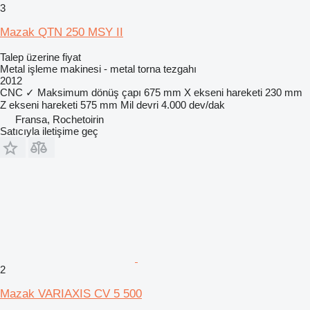
3
Mazak QTN 250 MSY II
Talep üzerine fiyat
Metal işleme makinesi - metal torna tezgahı
2012
CNC
✓
Maksimum dönüş çapı
675 mm
X ekseni hareketi
230 mm
Z ekseni hareketi
575 mm
Mil devri
4.000 dev/dak
Fransa, Rochetoirin
Satıcıyla iletişime geç
2
Mazak VARIAXIS CV 5 500