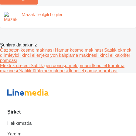
Mazak ile ilgili bilgiler
Şunlara da bakınız
Gazbeton kesme makinası
Hamur kesme makinası
Satılık ekmek
dilimleyici
İkinci el enjeksiyon kalıplama makinesi
İkinci el kalorifer
pompası
Elektrik üreteci
Satılık geri dönüşüm ekipmanı
İkinci el kurutma
makinesi
Satılık ütüleme makinesi
İkinci el çamaşır arabası
Şirket
Hakkımızda
Yardım