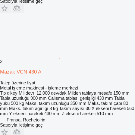
Satıcıyla iletişime geç
2
Mazak VCN 430 A
Talep üzerine fiyat
Metal işleme makinesi - işleme merkezi
Tip
dikey
Mil devri
12.000 dev/dak
Milden tablaya mesafe
150 mm
Tabla uzunluğu
900 mm
Çalışma tablası genişliği
430 mm
Tabla
yükü
500 kg
Maks. takım uzunluğu
350 mm
Maks. takım çapı
80
mm
Maks. takım ağırlığı
8 kg
Takım sayısı
30
X ekseni hareketi
560
mm
Y ekseni hareketi
430 mm
Z ekseni hareketi
510 mm
Fransa, Rochetoirin
Satıcıyla iletişime geç