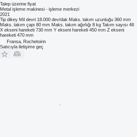
Talep üzerine fiyat
Metal işleme makinesi - işleme merkezi
2021
Tip
dikey
Mil devri
18.000 dev/dak
Maks. takım uzunluğu
360 mm
Maks. takım çapı
80 mm
Maks. takım ağırlığı
8 kg
Takım sayısı
48
X ekseni hareketi
730 mm
Y ekseni hareketi
450 mm
Z ekseni
hareketi
470 mm
Fransa, Rochetoirin
Satıcıyla iletişime geç