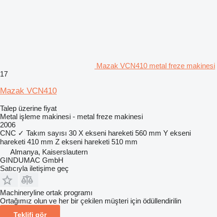
Mazak VCN410 metal freze makinesi
17
Mazak VCN410
Talep üzerine fiyat
Metal işleme makinesi - metal freze makinesi
2006
CNC
✓
Takım sayısı
30
X ekseni hareketi
560 mm
Y ekseni
hareketi
410 mm
Z ekseni hareketi
510 mm
Almanya, Kaiserslautern
GINDUMAC GmbH
Satıcıyla iletişime geç
Machineryline ortak programı
Ortağımız olun ve her bir çekilen müşteri için ödüllendirilin
Teklifi gör