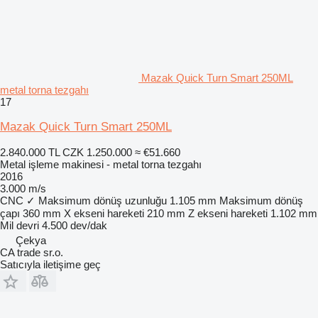
Mazak Quick Turn Smart 250ML
metal torna tezgahı
17
Mazak Quick Turn Smart 250ML
2.840.000 TL
CZK 1.250.000
≈ €51.660
Metal işleme makinesi - metal torna tezgahı
2016
3.000 m/s
CNC
✓
Maksimum dönüş uzunluğu
1.105 mm
Maksimum dönüş
çapı
360 mm
X ekseni hareketi
210 mm
Z ekseni hareketi
1.102 mm
Mil devri
4.500 dev/dak
Çekya
CA trade sr.o.
Satıcıyla iletişime geç