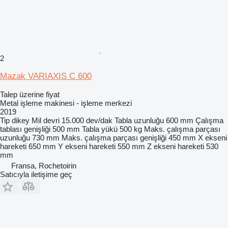
2
Mazak VARIAXIS C 600
Talep üzerine fiyat
Metal işleme makinesi - işleme merkezi
2019
Tip
dikey
Mil devri
15.000 dev/dak
Tabla uzunluğu
600 mm
Çalışma
tablası genişliği
500 mm
Tabla yükü
500 kg
Maks. çalışma parçası
uzunluğu
730 mm
Maks. çalışma parçası genişliği
450 mm
X ekseni
hareketi
650 mm
Y ekseni hareketi
550 mm
Z ekseni hareketi
530
mm
Fransa, Rochetoirin
Satıcıyla iletişime geç