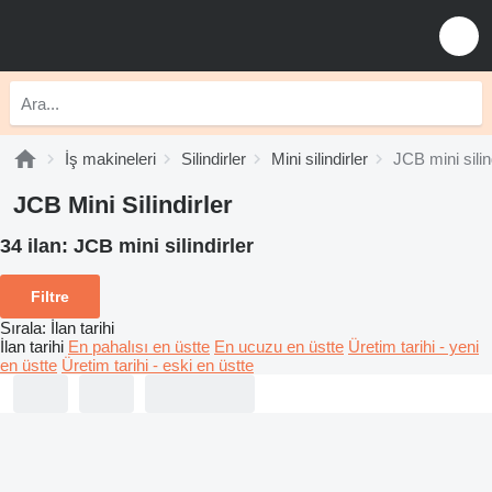
İş makineleri
Silindirler
Mini silindirler
JCB mini silin
JCB Mini Silindirler
34 ilan:
JCB mini silindirler
Filtre
Sırala
:
İlan tarihi
İlan tarihi
En pahalısı en üstte
En ucuzu en üstte
Üretim tarihi - yeni
en üstte
Üretim tarihi - eski en üstte