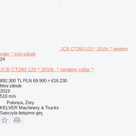
JCB CT260-120 * 2019r. * tandem
roller * mini silindir
24
JCB CT260-120 * 2019r. * tandem roller *
892.300 TL
PLN 69.900
≈ €16.230
Mini silindir
2019
510 m/s
Polonya, Żory
KELVER Machinery & Trucks
Satıcıyla iletişime geç