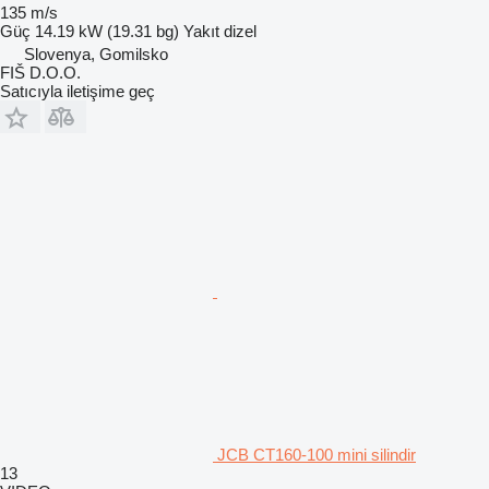
135 m/s
Güç
14.19 kW (19.31 bg)
Yakıt
dizel
Slovenya, Gomilsko
FIŠ D.O.O.
Satıcıyla iletişime geç
JCB CT160-100 mini silindir
13