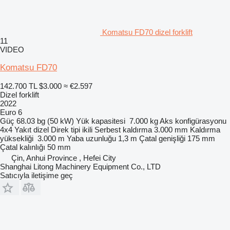
Komatsu FD70 dizel forklift
11
VIDEO
Komatsu FD70
142.700 TL
$3.000
≈ €2.597
Dizel forklift
2022
Euro 6
Güç
68.03 bg (50 kW)
Yük kapasitesi
7.000 kg
Aks konfigürasyonu
4x4
Yakıt
dizel
Direk tipi
ikili
Serbest kaldırma
3.000 mm
Kaldırma
yüksekliği
3.000 m
Yaba uzunluğu
1,3 m
Çatal genişliği
175 mm
Çatal kalınlığı
50 mm
Çin, Anhui Province , Hefei City
Shanghai Litong Machinery Equipment Co., LTD
Satıcıyla iletişime geç