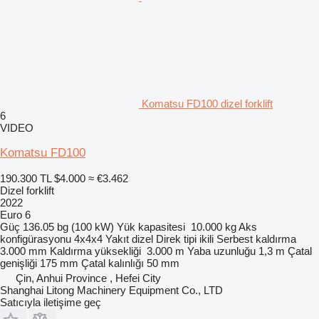
Komatsu FD100 dizel forklift
6
VIDEO
Komatsu FD100
190.300 TL
$4.000
≈ €3.462
Dizel forklift
2022
Euro 6
Güç
136.05 bg (100 kW)
Yük kapasitesi
10.000 kg
Aks
konfigürasyonu
4x4x4
Yakıt
dizel
Direk tipi
ikili
Serbest kaldırma
3.000 mm
Kaldırma yüksekliği
3.000 m
Yaba uzunluğu
1,3 m
Çatal
genişliği
175 mm
Çatal kalınlığı
50 mm
Çin, Anhui Province , Hefei City
Shanghai Litong Machinery Equipment Co., LTD
Satıcıyla iletişime geç