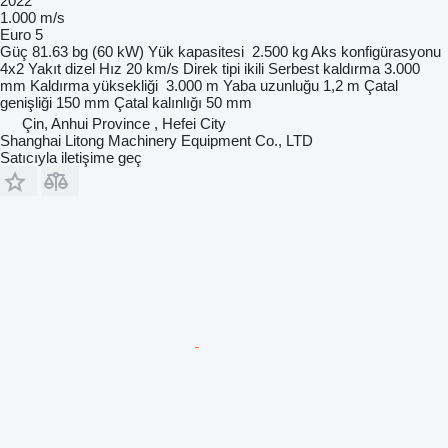
2022
1.000 m/s
Euro 5
Güç
81.63 bg (60 kW)
Yük kapasitesi
2.500 kg
Aks konfigürasyonu
4x2
Yakıt
dizel
Hız
20 km/s
Direk tipi
ikili
Serbest kaldırma
3.000
mm
Kaldırma yüksekliği
3.000 m
Yaba uzunluğu
1,2 m
Çatal
genişliği
150 mm
Çatal kalınlığı
50 mm
Çin, Anhui Province , Hefei City
Shanghai Litong Machinery Equipment Co., LTD
Satıcıyla iletişime geç