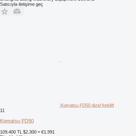
Satıcıyla iletişime geç
Komatsu FD50 dizel forklift
11
Komatsu FD50
109.400 TL
$2.300
≈ €1.991