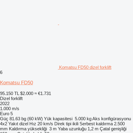
Komatsu FD50 dizel forklift
6
Komatsu FD50
95.150 TL
$2.000
≈ €1.731
Dizel forklift
2022
1.000 m/s
Euro 5
Güç
81.63 bg (60 kW)
Yük kapasitesi
5.000 kg
Aks konfigürasyonu
4x2
Yakıt
dizel
Hız
20 km/s
Direk tipi
ikili
Serbest kaldırma
2.500
mm
Kaldırma yüksekliği
3 m
Yaba uzunluğu
1,2 m
Çatal genişliği