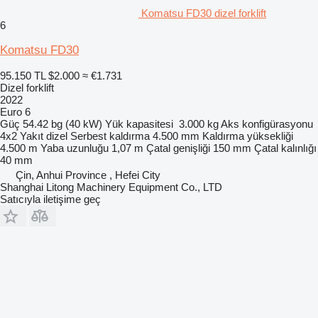
Komatsu FD30 dizel forklift
6
Komatsu FD30
95.150 TL
$2.000
≈ €1.731
Dizel forklift
2022
Euro 6
Güç
54.42 bg (40 kW)
Yük kapasitesi
3.000 kg
Aks konfigürasyonu
4x2
Yakıt
dizel
Serbest kaldırma
4.500 mm
Kaldırma yüksekliği
4.500 m
Yaba uzunluğu
1,07 m
Çatal genişliği
150 mm
Çatal kalınlığı
40 mm
Çin, Anhui Province , Hefei City
Shanghai Litong Machinery Equipment Co., LTD
Satıcıyla iletişime geç