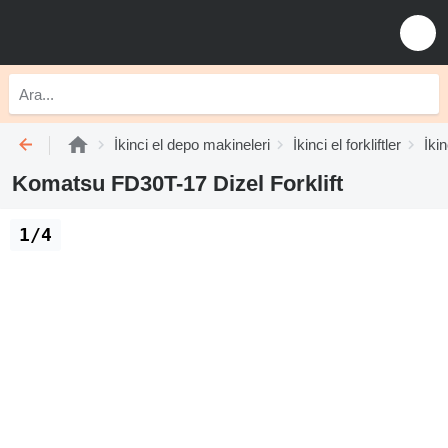
İkinci el depo makineleri
İkinci el forkliftler
İkin
Komatsu FD30T-17 Dizel Forklift
1/4