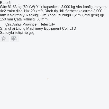
Euro 6
Güç
81.63 bg (60 kW)
Yük kapasitesi
3.000 kg
Aks konfigürasyonu
4x2
Yakıt
dizel
Hız
20 km/s
Direk tipi
ikili
Serbest kaldırma
3.000
mm
Kaldırma yüksekliği
3 m
Yaba uzunluğu
1,2 m
Çatal genişliği
150 mm
Çatal kalınlığı
50 mm
Çin, Anhui Province , Hefei City
Shanghai Litong Machinery Equipment Co., LTD
Satıcıyla iletişime geç