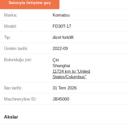
Satıcıyla iletişime geç
Marka:
Komatsu
Model:
FD30T-17
Tip:
dizel forklift
Üretim tarihi:
2022-09
Bulunduğu yer:
Çin
Shanghai
11724 km to "United
States/Columbus"
İlan tarihi:
31 Tem 2026
Machineryline ID:
JB45000
Akslar