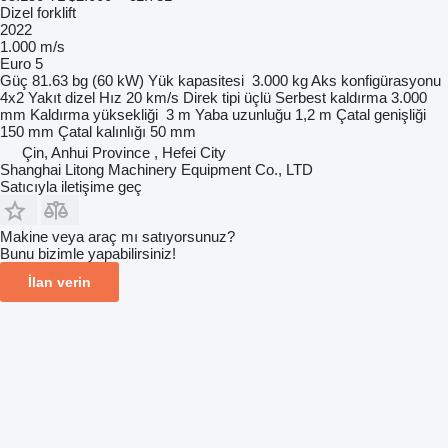
Dizel forklift
2022
1.000 m/s
Euro 5
Güç
81.63 bg (60 kW)
Yük kapasitesi
3.000 kg
Aks konfigürasyonu
4x2
Yakıt
dizel
Hız
20 km/s
Direk tipi
üçlü
Serbest kaldırma
3.000
mm
Kaldırma yüksekliği
3 m
Yaba uzunluğu
1,2 m
Çatal genişliği
150 mm
Çatal kalınlığı
50 mm
Çin, Anhui Province , Hefei City
Shanghai Litong Machinery Equipment Co., LTD
Satıcıyla iletişime geç
Makine veya araç mı satıyorsunuz?
Bunu bizimle yapabilirsiniz!
İlan verin