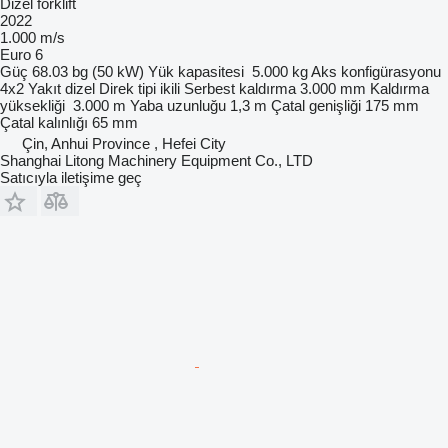
Dizel forklift
2022
1.000 m/s
Euro 6
Güç
68.03 bg (50 kW)
Yük kapasitesi
5.000 kg
Aks konfigürasyonu
4x2
Yakıt
dizel
Direk tipi
ikili
Serbest kaldırma
3.000 mm
Kaldırma
yüksekliği
3.000 m
Yaba uzunluğu
1,3 m
Çatal genişliği
175 mm
Çatal kalınlığı
65 mm
Çin, Anhui Province , Hefei City
Shanghai Litong Machinery Equipment Co., LTD
Satıcıyla iletişime geç