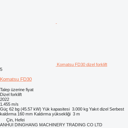
Komatsu FD30 dizel forklift
5
Komatsu FD30
Talep üzerine fiyat
Dizel forklift
2022
1.455 m/s
Güç
62 bg (45.57 kW)
Yük kapasitesi
3.000 kg
Yakıt
dizel
Serbest
kaldırma
160 mm
Kaldırma yüksekliği
3 m
Çin, Hefei
ANHUI DINGHANG MACHINERY TRADING CO LTD