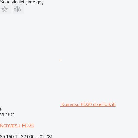
Satıcıyla iletişime geç
Komatsu FD30 dizel forklift
5
VIDEO
Komatsu FD30
95.150 TL
$2.000
≈ €1.731