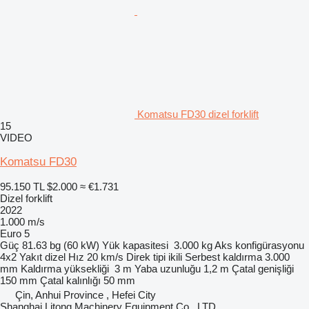
Komatsu FD30 dizel forklift
15
VIDEO
Komatsu FD30
95.150 TL
$2.000
≈ €1.731
Dizel forklift
2022
1.000 m/s
Euro 5
Güç
81.63 bg (60 kW)
Yük kapasitesi
3.000 kg
Aks konfigürasyonu
4x2
Yakıt
dizel
Hız
20 km/s
Direk tipi
ikili
Serbest kaldırma
3.000
mm
Kaldırma yüksekliği
3 m
Yaba uzunluğu
1,2 m
Çatal genişliği
150 mm
Çatal kalınlığı
50 mm
Çin, Anhui Province , Hefei City
Shanghai Litong Machinery Equipment Co., LTD