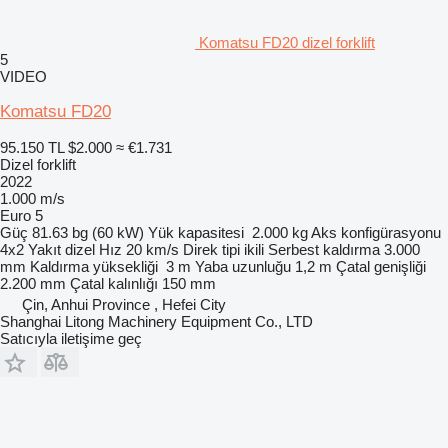
Komatsu FD20 dizel forklift
5
VIDEO
Komatsu FD20
95.150 TL
$2.000
≈ €1.731
Dizel forklift
2022
1.000 m/s
Euro 5
Güç
81.63 bg (60 kW)
Yük kapasitesi
2.000 kg
Aks konfigürasyonu
4x2
Yakıt
dizel
Hız
20 km/s
Direk tipi
ikili
Serbest kaldırma
3.000
mm
Kaldırma yüksekliği
3 m
Yaba uzunluğu
1,2 m
Çatal genişliği
2.200 mm
Çatal kalınlığı
150 mm
Çin, Anhui Province , Hefei City
Shanghai Litong Machinery Equipment Co., LTD
Satıcıyla iletişime geç