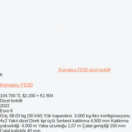
Komatsu FD30 dizel forklift
6
Komatsu FD30
104.700 TL
$2.200
≈ €1.904
Dizel forklift
2022
Euro 6
Güç
68.03 bg (50 kW)
Yük kapasitesi
3.000 kg
Aks konfigürasyonu
4x2
Yakıt
dizel
Direk tipi
üçlü
Serbest kaldırma
4.500 mm
Kaldırma
yüksekliği
4.500 m
Yaba uzunluğu
1,07 m
Çatal genişliği
150 mm
Çatal kalınlığı
40 mm