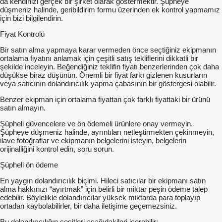
da kendinizi gerçek bir şirket olarak göstermektir. Şüpheye
düşmeniz halinde, geribildirim formu üzerinden ek kontrol yapmamız
için bizi bilgilendirin.
Fiyat Kontrolü
Bir satın alma yapmaya karar vermeden önce seçtiğiniz ekipmanın
ortalama fiyatını anlamak için çeşitli satış tekliflerini dikkatli bir
şekilde inceleyin. Beğendiğiniz teklifin fiyatı benzerlerinden çok daha
düşükse biraz düşünün. Önemli bir fiyat farkı gizlenen kusurların
veya satıcının dolandırıcılık yapma çabasının bir göstergesi olabilir.
Benzer ekipman için ortalama fiyattan çok farklı fiyattaki bir ürünü
satın almayın.
Şüpheli güvencelere ve ön ödemeli ürünlere onay vermeyin.
Şüpheye düşmeniz halinde, ayrıntıları netleştirmekten çekinmeyin,
ilave fotoğraflar ve ekipmanın belgelerini isteyin, belgelerin
orijinalliğini kontrol edin, soru sorun.
Şüpheli ön ödeme
En yaygın dolandırıcılık biçimi. Hileci satıcılar bir ekipmanı satın
alma hakkınızı “ayırtmak” için belirli bir miktar peşin ödeme talep
edebilir. Böylelikle dolandırıcılar yüksek miktarda para toplayıp
ortadan kaybolabilirler, bir daha iletişime geçemezsiniz.
Bu dolandırıcılığın çeşitleri aşağıdakileri içerebilir: