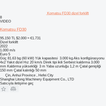
Komatsu FD30 dizel forklift
8
VIDEO
Komatsu FD30
95.150 TL
$2.000
≈ €1.731
Dizel forklift
2022
1.000 m/s
Euro 5
Güç
81.63 bg (60 kW)
Yük kapasitesi
3.000 kg
Aks konfigürasyonu
4x2
Yakıt
dizel
Hız
20 km/s
Direk tipi
ikili
Serbest kaldırma
3.000
mm
Kaldırma yüksekliği
3 m
Yaba uzunluğu
1,2 m
Çatal genişliği
150 mm
Çatal kalınlığı
50 mm
Çin, Anhui Province , Hefei City
Shanghai Litong Machinery Equipment Co., LTD
Satıcıyla iletişime geç