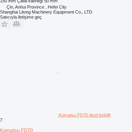
150 mm
Çatal kalınlığı
50 mm
Çin, Anhui Province , Hefei City
Shanghai Litong Machinery Equipment Co., LTD
Satıcıyla iletişime geç
Komatsu FD70 dizel forklift
7
Komatsu FD70