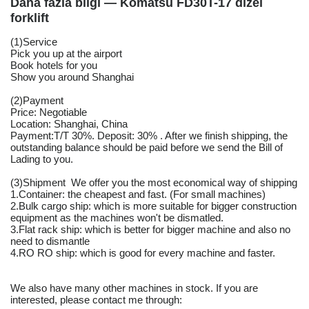
Daha fazla bilgi — Komatsu FD30T-17 dizel
forklift
(1)Service
Pick you up at the airport
Book hotels for you
Show you around Shanghai
(2)Payment
Price: Negotiable
Location: Shanghai, China
Payment:T/T 30%. Deposit: 30% . After we finish shipping, the
outstanding balance should be paid before we send the Bill of
Lading to you.
(3)Shipment We offer you the most economical way of shipping
1.Container: the cheapest and fast. (For small machines)
2.Bulk cargo ship: which is more suitable for bigger construction
equipment as the machines won't be dismatled.
3.Flat rack ship: which is better for bigger machine and also no
need to dismantle
4.RO RO ship: which is good for every machine and faster.
We also have many other machines in stock. If you are
interested, please contact me through: