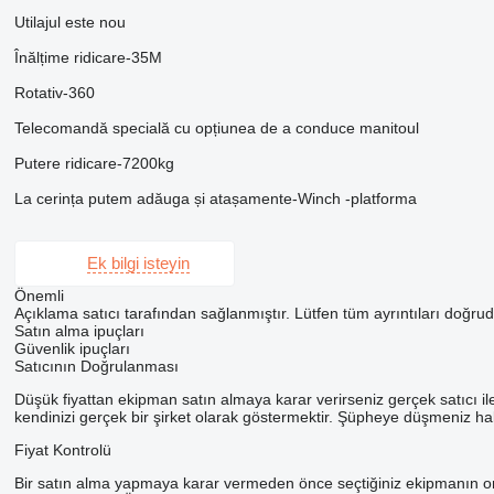
Utilajul este nou
Înălțime ridicare-35M
Rotativ-360
Telecomandă specială cu opțiunea de a conduce manitoul
Putere ridicare-7200kg
La cerința putem adăuga și atașamente-Winch -platforma
Ek bilgi isteyin
Önemli
Açıklama satıcı tarafından sağlanmıştır. Lütfen tüm ayrıntıları doğruda
Satın alma ipuçları
Güvenlik ipuçları
Satıcının Doğrulanması
Düşük fiyattan ekipman satın almaya karar verirseniz gerçek satıcı il
kendinizi gerçek bir şirket olarak göstermektir. Şüpheye düşmeniz hali
Fiyat Kontrolü
Bir satın alma yapmaya karar vermeden önce seçtiğiniz ekipmanın ortalam