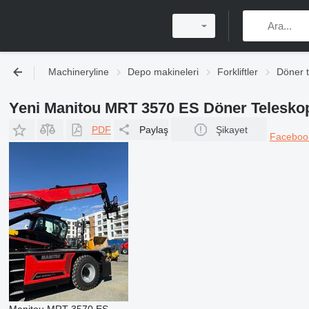
Machineryline
Depo makineleri
Forkliftler
Döner t
Yeni Manitou MRT 3570 ES Döner Teleskop
PDF
Paylaş
Şikayet
Facebo
Manitou MRT 3570 ES