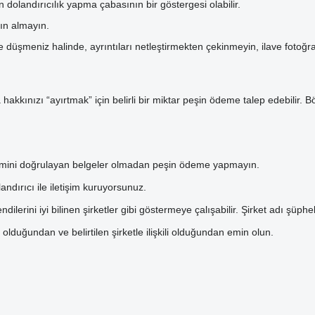
n dolandırıcılık yapma çabasının bir göstergesi olabilir.
tın almayın.
eniz halinde, ayrıntıları netleştirmekten çekinmeyin, ilave fotoğraflar 
a hakkınızı “ayırtmak” için belirli bir miktar peşin ödeme talep edebilir.
işlemini doğrulayan belgeler olmadan peşin ödeme yapmayın.
landırıcı ile iletişim kuruyorsunuz.
ndilerini iyi bilinen şirketler gibi göstermeye çalışabilir. Şirket adı şüp
olduğundan ve belirtilen şirketle ilişkili olduğundan emin olun.