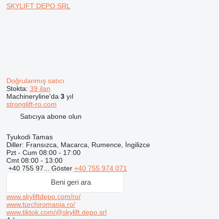
SKYLIFT DEPO SRL
Doğrulanmış satıcı
Stokta:
39 ilan
Machineryline'da
3
yıl
stronglift-ro.com
Satıcıya abone olun
Tyukodi Tamas
Diller:
Fransızca, Macarca, Rumence, İngilizce
Pzt - Cum
08:00 - 17:00
Cmt
08:00 - 13:00
+40 755 97...
Göster
+40 755 974 071
Beni geri ara
www.skyliftdepo.com/ro/
www.turchiromania.ro/
www.tiktok.com/@skylift.depo.srl