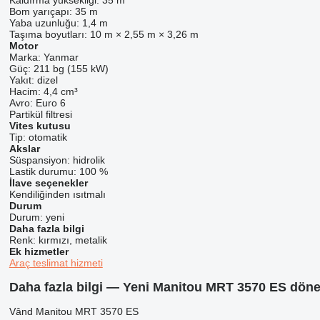
Kaldırma yüksekliği:
35 m
Bom yarıçapı:
35 m
Yaba uzunluğu:
1,4 m
Taşıma boyutları:
10 m × 2,55 m × 3,26 m
Motor
Marka:
Yanmar
Güç:
211 bg (155 kW)
Yakıt:
dizel
Hacim:
4,4 cm³
Avro:
Euro 6
Partikül filtresi
Vites kutusu
Tip:
otomatik
Akslar
Süspansiyon:
hidrolik
Lastik durumu:
100 %
İlave seçenekler
Kendiliğinden ısıtmalı
Durum
Durum:
yeni
Daha fazla bilgi
Renk:
kırmızı, metalik
Ek hizmetler
Araç teslimat hizmeti
Daha fazla bilgi — Yeni Manitou MRT 3570 ES döner
Vând Manitou MRT 3570 ES