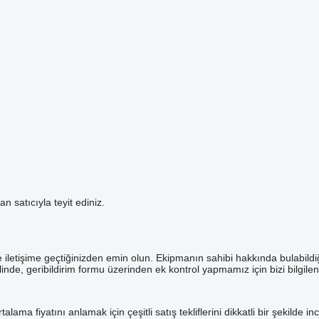
n satıcıyla teyit ediniz.
e iletişime geçtiğinizden emin olun. Ekipmanın sahibi hakkında bulabildi
nde, geribildirim formu üzerinden ek kontrol yapmamız için bizi bilgilend
a fiyatını anlamak için çeşitli satış tekliflerini dikkatli bir şekilde i