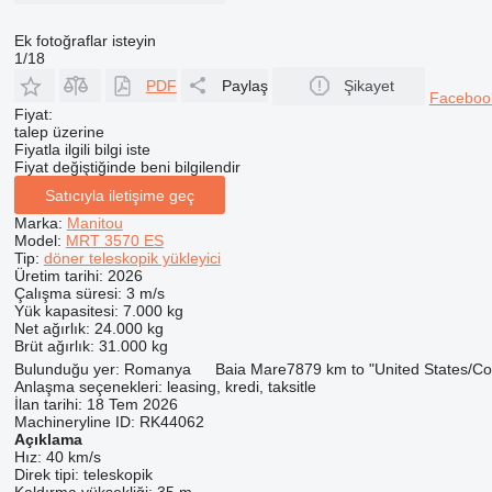
Ek fotoğraflar isteyin
1/18
PDF
Paylaş
Şikayet
Facebo
Fiyat:
talep üzerine
Fiyatla ilgili bilgi iste
Fiyat değiştiğinde beni bilgilendir
Satıcıyla iletişime geç
Marka:
Manitou
Model:
MRT 3570 ES
Tip:
döner teleskopik yükleyici
Üretim tarihi:
2026
Çalışma süresi:
3 m/s
Yük kapasitesi:
7.000 kg
Net ağırlık:
24.000 kg
Brüt ağırlık:
31.000 kg
Bulunduğu yer:
Romanya
Baia Mare
7879 km to "United States/C
Anlaşma seçenekleri:
leasing, kredi, taksitle
İlan tarihi:
18 Tem 2026
Machineryline ID:
RK44062
Açıklama
Hız:
40 km/s
Direk tipi:
teleskopik