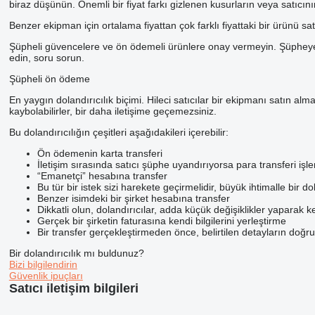
biraz düşünün. Önemli bir fiyat farkı gizlenen kusurların veya satıcını
Benzer ekipman için ortalama fiyattan çok farklı fiyattaki bir ürünü sa
Şüpheli güvencelere ve ön ödemeli ürünlere onay vermeyin. Şüpheye düşm
edin, soru sorun.
Şüpheli ön ödeme
En yaygın dolandırıcılık biçimi. Hileci satıcılar bir ekipmanı satın alm
kaybolabilirler, bir daha iletişime geçemezsiniz.
Bu dolandırıcılığın çeşitleri aşağıdakileri içerebilir:
Ön ödemenin karta transferi
İletişim sırasında satıcı şüphe uyandırıyorsa para transferi 
“Emanetçi” hesabına transfer
Bu tür bir istek sizi harekete geçirmelidir, büyük ihtimalle bir do
Benzer isimdeki bir şirket hesabına transfer
Dikkatli olun, dolandırıcılar, adda küçük değişiklikler yaparak ke
Gerçek bir şirketin faturasına kendi bilgilerini yerleştirme
Bir transfer gerçekleştirmeden önce, belirtilen detayların doğru 
Bir dolandırıcılık mı buldunuz?
Bizi bilgilendirin
Güvenlik ipuçları
Satıcı iletişim bilgileri