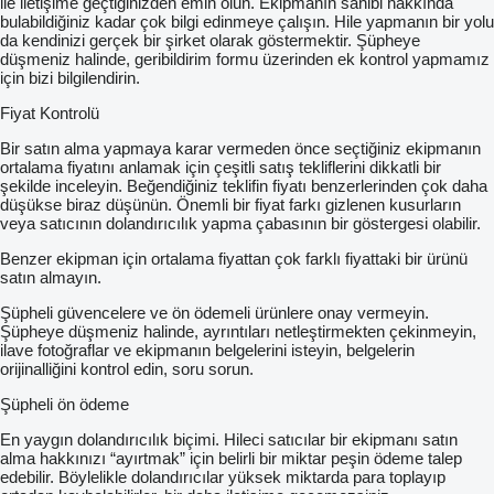
ile iletişime geçtiğinizden emin olun. Ekipmanın sahibi hakkında
bulabildiğiniz kadar çok bilgi edinmeye çalışın. Hile yapmanın bir yolu
da kendinizi gerçek bir şirket olarak göstermektir. Şüpheye
düşmeniz halinde, geribildirim formu üzerinden ek kontrol yapmamız
için bizi bilgilendirin.
Fiyat Kontrolü
Bir satın alma yapmaya karar vermeden önce seçtiğiniz ekipmanın
ortalama fiyatını anlamak için çeşitli satış tekliflerini dikkatli bir
şekilde inceleyin. Beğendiğiniz teklifin fiyatı benzerlerinden çok daha
düşükse biraz düşünün. Önemli bir fiyat farkı gizlenen kusurların
veya satıcının dolandırıcılık yapma çabasının bir göstergesi olabilir.
Benzer ekipman için ortalama fiyattan çok farklı fiyattaki bir ürünü
satın almayın.
Şüpheli güvencelere ve ön ödemeli ürünlere onay vermeyin.
Şüpheye düşmeniz halinde, ayrıntıları netleştirmekten çekinmeyin,
ilave fotoğraflar ve ekipmanın belgelerini isteyin, belgelerin
orijinalliğini kontrol edin, soru sorun.
Şüpheli ön ödeme
En yaygın dolandırıcılık biçimi. Hileci satıcılar bir ekipmanı satın
alma hakkınızı “ayırtmak” için belirli bir miktar peşin ödeme talep
edebilir. Böylelikle dolandırıcılar yüksek miktarda para toplayıp