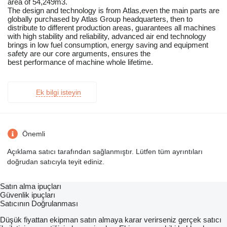
area of 54,249m3.
The design and technology is from Atlas,even the main parts are
globally purchased by Atlas Group headquarters, then to
distribute to different production areas, guarantees all machines
with high stability and reliability, advanced air end technology
brings in low fuel consumption, energy saving and equipment
safety are our core arguments, ensures the
best performance of machine whole lifetime.
Ek bilgi isteyin
Önemli
Açıklama satıcı tarafından sağlanmıştır. Lütfen tüm ayrıntıları
doğrudan satıcıyla teyit ediniz.
Satın alma ipuçları
Güvenlik ipuçları
Satıcının Doğrulanması
Düşük fiyattan ekipman satın almaya karar verirseniz gerçek satıcı