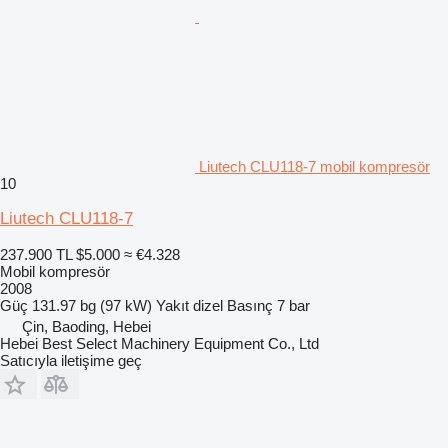
Liutech CLU118-7 mobil kompresör
10
Liutech CLU118-7
237.900 TL
$5.000
≈ €4.328
Mobil kompresör
2008
Güç
131.97 bg (97 kW)
Yakıt
dizel
Basınç
7 bar
Çin, Baoding, Hebei
Hebei Best Select Machinery Equipment Co., Ltd
Satıcıyla iletişime geç