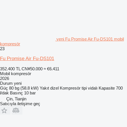
yeni Fu Promise Air Fu-DS101 mobil
kompresör
23
Fu Promise Air Fu-DS101
352.400 TL
CN¥50.000
≈ €6.411
Mobil kompresör
2026
Durum
yeni
Güç
80 bg (58.8 kW)
Yakıt
dizel
Kompresör tipi
vidalı
Kapasite
700
l/dak
Basınç
10 bar
Çin, Tianjin
Satıcıyla iletişime geç