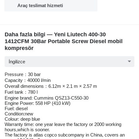
Araç teslimat hizmeti
Daha fazla bilgi — Yeni Liutech 400-30
1412CFM 30Bar Portable Screw Diesel mobil
kompresör
İngilizce
Pressure：30 bar
Capacity：40000 l/min
Overall dimensions：6.12m × 2.1 m × 2.57 m
Fuel tank：780 l
Engine brand: Cummins QSZ13-C550-30
Engine Power: 558 HP (410 kW)
Fuel: diesel
Condition:new
Colour: deep blue
Warranty time: one year leave the factory or 2000 working
hours,which is sooner.
The factory is atlas copco subcompany in China, covers an