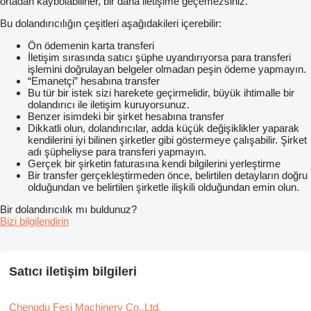
ortadan kaybolabilirler, bir daha iletişime geçemezsiniz.
Bu dolandırıcılığın çeşitleri aşağıdakileri içerebilir:
Ön ödemenin karta transferi
İletişim sırasında satıcı şüphe uyandırıyorsa para transferi
işlemini doğrulayan belgeler olmadan peşin ödeme yapmayın.
“Emanetçi” hesabına transfer
Bu tür bir istek sizi harekete geçirmelidir, büyük ihtimalle bir
dolandırıcı ile iletişim kuruyorsunuz.
Benzer isimdeki bir şirket hesabına transfer
Dikkatli olun, dolandırıcılar, adda küçük değişiklikler yaparak
kendilerini iyi bilinen şirketler gibi göstermeye çalışabilir. Şirket
adı şüpheliyse para transferi yapmayın.
Gerçek bir şirketin faturasına kendi bilgilerini yerleştirme
Bir transfer gerçekleştirmeden önce, belirtilen detayların doğru
olduğundan ve belirtilen şirketle ilişkili olduğundan emin olun.
Bir dolandırıcılık mı buldunuz?
Bizi bilgilendirin
Satıcı iletişim bilgileri
Chengdu Fesi Machinery Co.,Ltd.