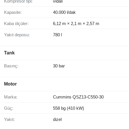
Kompresör tipi:
vidalı
Kapasite:
40.000 l/dak
Kaba ölçüler:
6,12 m × 2,1 m × 2,57 m
Yakıt deposu:
780 l
Tank
Basınç:
30 bar
Motor
Marka:
Cummins QSZ13-C550-30
Güç:
558 bg (410 kW)
Yakıt:
dizel