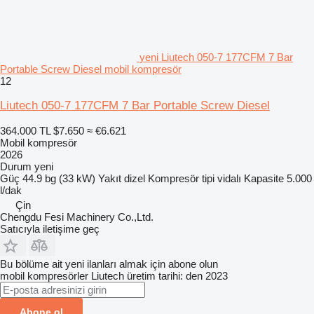
yeni Liutech 050-7 177CFM 7 Bar
Portable Screw Diesel mobil kompresör
12
Liutech 050-7 177CFM 7 Bar Portable Screw Diesel
364.000 TL
$7.650
≈ €6.621
Mobil kompresör
2026
Durum
yeni
Güç
44.9 bg (33 kW)
Yakıt
dizel
Kompresör tipi
vidalı
Kapasite
5.000
l/dak
Çin
Chengdu Fesi Machinery Co.,Ltd.
Satıcıyla iletişime geç
Bu bölüme ait yeni ilanları almak için abone olun
mobil kompresörler
Liutech
üretim tarihi: den 2023
Abone ol