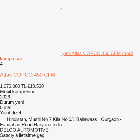
yeni Atlas COPCO 450 CFM mobil
kompresör
4
Atlas COPCO 450 CFM
1.073.000 TL
€19.530
Mobil kompresör
2026
Durum
yeni
5 m/s
Yakıt
dizel
Hindistan, Mustil No 7 Kila No 9/1 Baliawaas , Gurgaon -
Faridabad Road Haryana India
DELCO AUTOMOTIVE
Satıcıyla iletişime geç