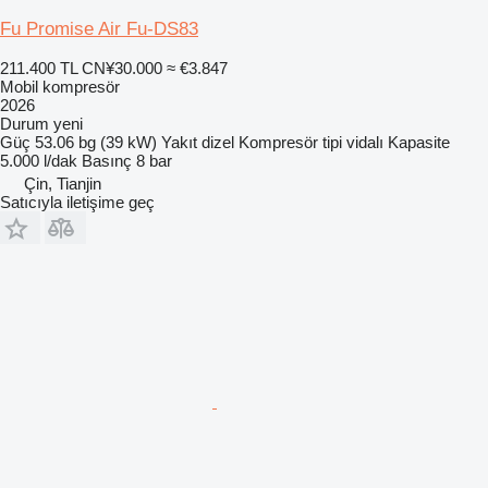
Fu Promise Air Fu-DS83
211.400 TL
CN¥30.000
≈ €3.847
Mobil kompresör
2026
Durum
yeni
Güç
53.06 bg (39 kW)
Yakıt
dizel
Kompresör tipi
vidalı
Kapasite
5.000 l/dak
Basınç
8 bar
Çin, Tianjin
Satıcıyla iletişime geç