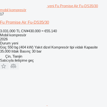
yeni Fu Promise Air Fu-DS35/30
mobil kompresör
17
Fu Promise Air Fu-DS35/30
3.031.000 TL
CN¥430.000
≈ €55.140
Mobil kompresör
2026
Durum
yeni
Güç
550 bg (404 kW)
Yakıt
dizel
Kompresör tipi
vidalı
Kapasite
35.000 l/dak
Basınç
30 bar
Çin, Tianjin
Satıcıyla iletişime geç