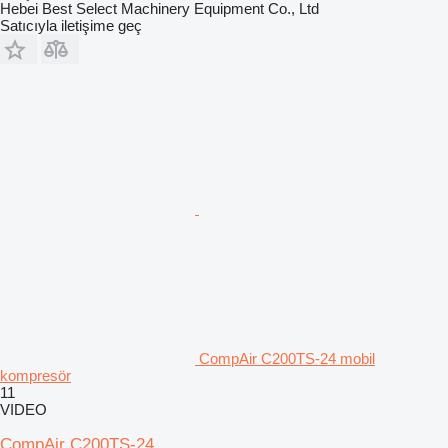
Hebei Best Select Machinery Equipment Co., Ltd
Satıcıyla iletişime geç
CompAir C200TS-24 mobil
kompresör
11
VIDEO
CompAir C200TS-24