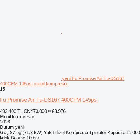
yeni Fu Promise Air Fu-DS167
400CFM 145psi mobil kompresör
15
Fu Promise Air Fu-DS167 400CFM 145psi
493.400 TL
CN¥70.000
≈ €8.976
Mobil kompresör
2026
Durum
yeni
Güç
97 bg (71.3 kW)
Yakıt
dizel
Kompresör tipi
rotor
Kapasite
11.000
l/dak
Basınç
10 bar