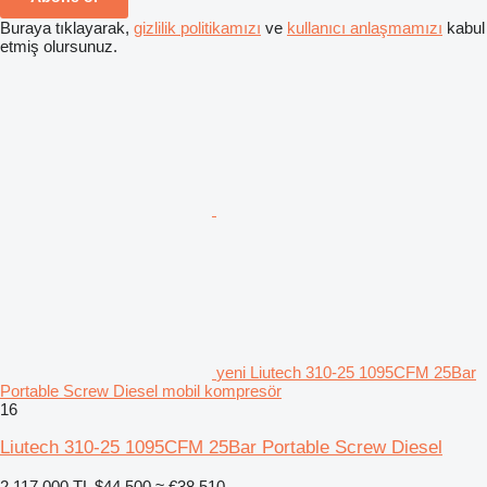
Buraya tıklayarak,
gizlilik politikamızı
ve
kullanıcı anlaşmamızı
kabul
etmiş olursunuz.
yeni Liutech 310-25 1095CFM 25Bar
Portable Screw Diesel mobil kompresör
16
Liutech 310-25 1095CFM 25Bar Portable Screw Diesel
2.117.000 TL
$44.500
≈ €38.510