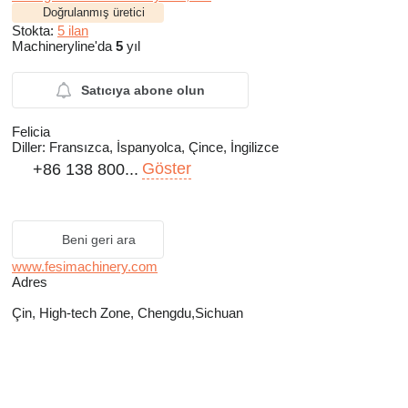
Doğrulanmış üretici
Stokta:
5 ilan
Machineryline'da
5
yıl
Satıcıya abone olun
Felicia
Diller:
Fransızca, İspanyolca, Çince, İngilizce
Göster
+86 138 800...
Beni geri ara
www.fesimachinery.com
Adres
Çin, High-tech Zone, Chengdu,Sichuan