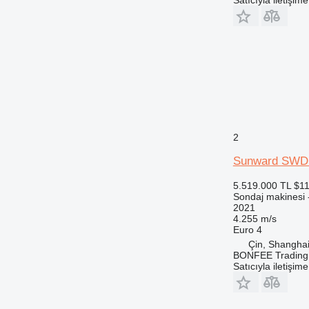
2
Sunward SWD
5.519.000 TL
$11
Sondaj makinesi -
2021
4.255 m/s
Euro 4
Çin, Shangha
BONFEE Trading 
Satıcıyla iletişim