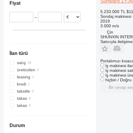
Sunward ZYJ6
Fiyat
5.233.000 TL
$11
Sondaj makinesi 
–
2019
3.000 m/s
Çin
SHUNXIN INTER
Satıcıyla iletişim
İlan türü
Portalımızı kısac
satış
i̇ş makinesi il
üreticiden
i̇ş makinesi sat
i̇ş makinesi üre
leasing
hiçbiri / Doğr
kredi
Bir cevap se
taksitle
takas
takas
Durum