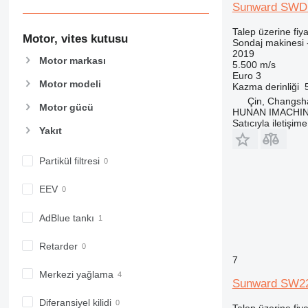
Sunward SWDM1
Talep üzerine fiya
Motor, vites kutusu
Sondaj makinesi -
2019
Motor markası
5.500 m/s
Euro 3
Motor modeli
Kazma derinliği
Çin, Changsh
Motor gücü
HUNAN IMACHI
Satıcıyla iletişim
Yakıt
Partikül filtresi
EEV
AdBlue tankı
Retarder
7
Merkezi yağlama
Sunward SW2
Diferansiyel kilidi
Talep üzerine fiya