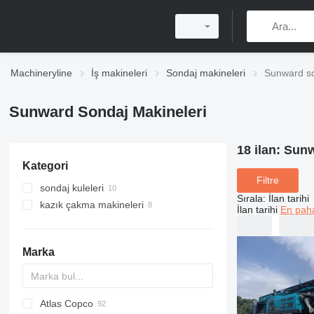
Machineryline
İş makineleri
Sondaj makineleri
Sunward so
Sunward Sondaj Makineleri
18 ilan:
Sunw
Kategori
Filtre
sondaj kuleleri
Sırala
:
İlan tarihi
kazık çakma makineleri
İlan tarihi
En paha
Marka
Atlas Copco
Mobilram