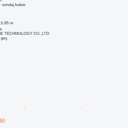
 sondaj kulesi
15,85 m
a
NE TECHNOLOGY CO.,LTD
e geç
60