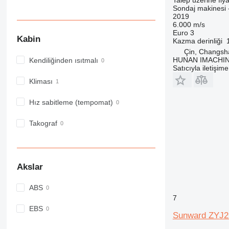
Sondaj makinesi -
2019
6.000 m/s
Euro 3
Kabin
Kazma derinliği
Çin, Changsh
HUNAN IMACHI
Kendiliğinden ısıtmalı
Satıcıyla iletişim
Kliması
Hız sabitleme (tempomat)
Takograf
Akslar
ABS
7
EBS
Sunward ZYJ2