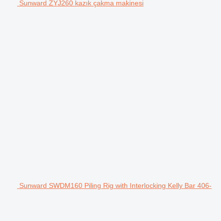
Sunward ZYJ260 kazık çakma makinesi
Sunward SWDM160 Piling Rig with Interlocking Kelly Bar 406-