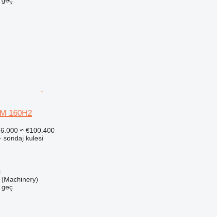
M 160H2
6.000
≈ €100.400
 sondaj kulesi
i
(Machinery)
e geç