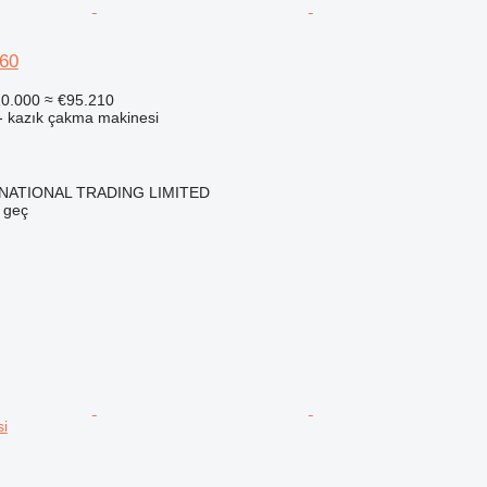
60
0.000
≈ €95.210
- kazık çakma makinesi
NATIONAL TRADING LIMITED
e geç
si