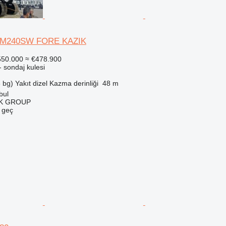
DM240SW FORE KAZIK
550.000
≈ €478.900
 sondaj kulesi
 bg)
Yakıt
dizel
Kazma derinliği
48 m
bul
K GROUP
e geç