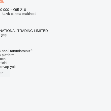
80
0.000
≈ €95.210
- kazık çakma makinesi
NATIONAL TRADING LIMITED
e geç
a nasıl tanımlarsınız?
an platformu
ıcısı
ticisi
u cevap yok
çin