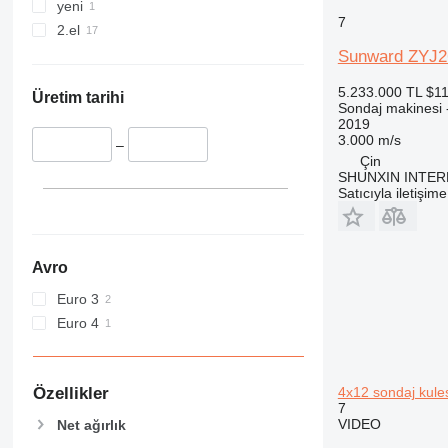
yeni
7
2.el
Sunward ZYJ2
5.233.000 TL
$11
Üretim tarihi
Sondaj makinesi 
2019
3.000 m/s
–
Çin
SHUNXIN INTER
Satıcıyla iletişim
Avro
Euro 3
Euro 4
Özellikler
4x12 sondaj kule
7
VIDEO
Net ağırlık