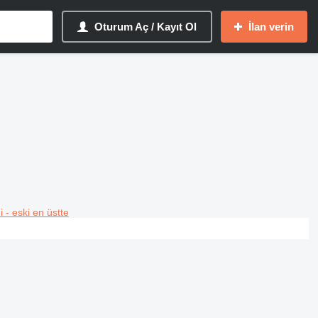
Oturum Aç / Kayıt Ol
İlan verin
i - eski en üstte