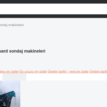
ndaj makineleri
ard sondaj makineleri
lısı en üstte
En ucuzu en üstte
Üretim tarihi - yeni en üstte
Üretim tarih