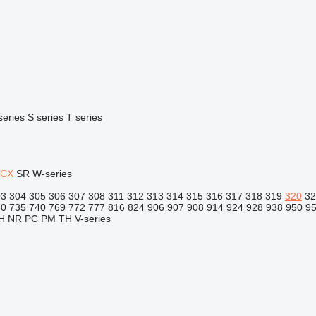
series
S series
T series
CX
SR
W-series
03
304
305
306
307
308
311
312
313
314
315
316
317
318
319
320
32
30
735
740
769
772
777
816
824
906
907
908
914
924
928
938
950
9
H
NR
PC
PM
TH
V-series