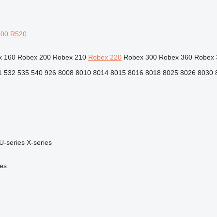
00
R520
x 160
Robex 200
Robex 210
Robex 220
Robex 300
Robex 360
Robex 
1
532
535
540
926
8008
8010
8014
8015
8016
8018
8025
8026
8030
U-series
X-series
es