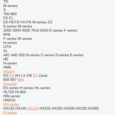
TD
M-series
S
760
860
FE
FL
EX
FB
FD
FH
FR
W-series
ZX
E-series
W-series
2000
3000
4000
7610
8340
E-series
F-series
MHL
F-series
W-series
H-series
GTH
XL
44C
44D
55D
B-series
C-series
D-series
E-series
HE
H-series
HMK
Hitachi
EG
EX
KH
LX
ZW
ZX
Zaxis
806
807
906
Hyundai
EX-series
H-series
HL-series
HL760
HL960
HW-series
HW210
HX-series
HX140
HX145
HX220
HX235
HX260
HX300
HX330
HX380
R-series