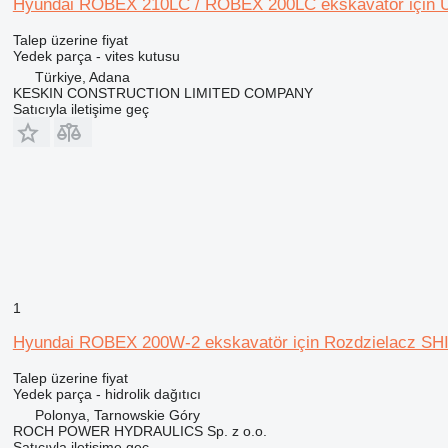
Hyundai ROBEX 210LC / ROBEX 200LC ekskavatör iç
Talep üzerine fiyat
Yedek parça - vites kutusu
Türkiye, Adana
KESKIN CONSTRUCTION LIMITED COMPANY
Satıcıyla iletişime geç
1
Hyundai ROBEX 200W-2 ekskavatör için Rozdzielacz SHIB
Talep üzerine fiyat
Yedek parça - hidrolik dağıtıcı
Polonya, Tarnowskie Góry
ROCH POWER HYDRAULICS Sp. z o.o.
Satıcıyla iletişime geç