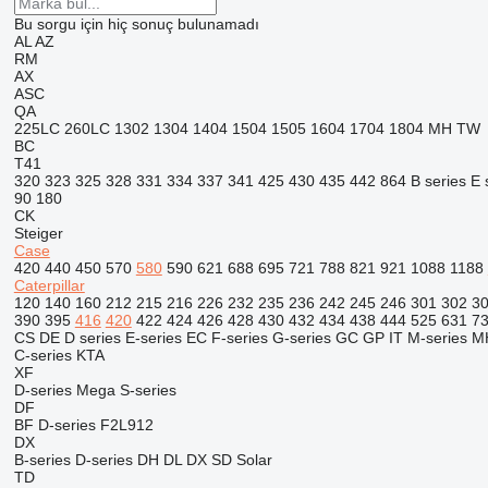
Bu sorgu için hiç sonuç bulunamadı
AL
AZ
RM
AX
ASC
QA
225LC
260LC
1302
1304
1404
1504
1505
1604
1704
1804
MH
TW
BC
T41
320
323
325
328
331
334
337
341
425
430
435
442
864
B series
E 
90
180
CK
Steiger
Case
420
440
450
570
580
590
621
688
695
721
788
821
921
1088
1188
Caterpillar
120
140
160
212
215
216
226
232
235
236
242
245
246
301
302
3
390
395
416
420
422
424
426
428
430
432
434
438
444
525
631
7
CS
DE
D series
E-series
EC
F-series
G-series
GC
GP
IT
M-series
M
C-series
KTA
XF
D-series
Mega
S-series
DF
BF
D-series
F2L912
DX
B-series
D-series
DH
DL
DX
SD
Solar
TD