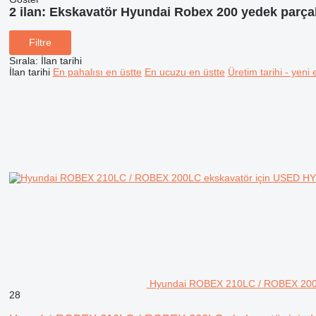
2 ilan:
Ekskavatör Hyundai Robex 200 yedek parça
Filtre
Sırala
:
İlan tarihi
İlan tarihi
En pahalısı en üstte
En ucuzu en üstte
Üretim tarihi - yeni 
Hyundai ROBEX 210LC / ROBEX 20
28