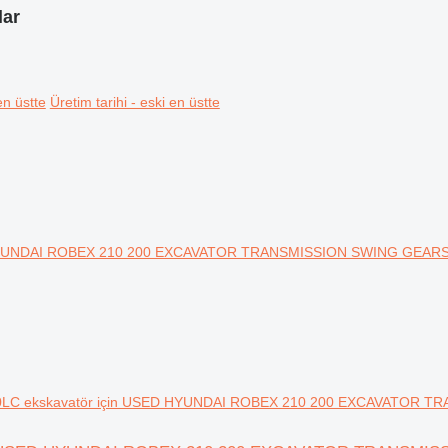
lar
en üstte
Üretim tarihi - eski en üstte
0LC ekskavatör için USED HYUNDAI ROBEX 210 200 EXCAVATOR TR