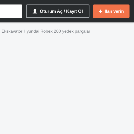
Oturum Aç / Kayıt Ol
İlan verin
Ekskavatör Hyundai Robex 200 yedek parçalar