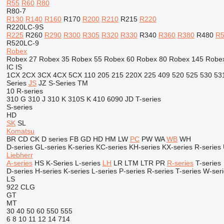
R55
R60
R80
R80-7
R130
R140
R160
R170
R200
R210
R215
R220
R220LC-9S
R225
R260
R290
R300
R305
R320
R330
R340
R360
R380
R480
R5
R520LC-9
Robex
Robex 27
Robex 35
Robex 55
Robex 60
Robex 80
Robex 145
Robe
IC
IS
1CX
2CX
3CX
4CX
5CX
110
205
215
220X
225
409
520
525
530
53
Series
JS
JZ
S-Series
TM
10
R-series
310 G
310 J
310 K
310S K
410
6090
JD
T-series
S-series
HD
SK
SL
Komatsu
BR
CD
CK
D series
FB
GD
HD
HM
LW
PC
PW
WA
WB
WH
D-series
GL-series
K-series
KC-series
KH-series
KX-series
R-series
Liebherr
A-series
HS
K-Series
L-series
LH
LR
LTM
LTR
PR
R-series
T-series
D-series
H-series
K-series
L-series
P-series
R-series
T-series
W-seri
LS
922
CLG
GT
MT
30
40
50
60
550
555
6
8
10
11
12
14
714