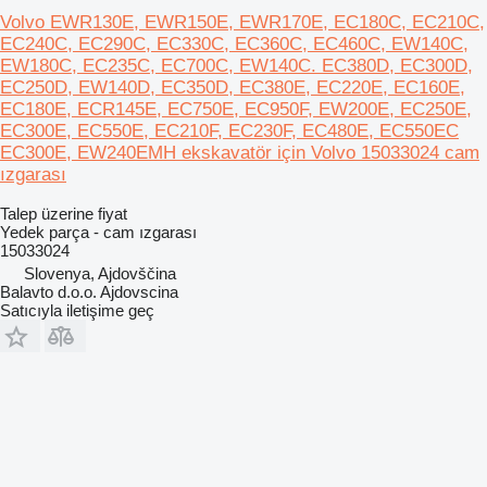
Volvo EWR130E, EWR150E, EWR170E, EC180C, EC210C,
EC240C, EC290C, EC330C, EC360C, EC460C, EW140C,
EW180C, EC235C, EC700C, EW140C. EC380D, EC300D,
EC250D, EW140D, EC350D, EC380E, EC220E, EC160E,
EC180E, ECR145E, EC750E, EC950F, EW200E, EC250E,
EC300E, EC550E, EC210F, EC230F, EC480E, EC550EC
EC300E, EW240EMH ekskavatör için Volvo 15033024 cam
ızgarası
Talep üzerine fiyat
Yedek parça - cam ızgarası
15033024
Slovenya, Ajdovščina
Balavto d.o.o. Ajdovscina
Satıcıyla iletişime geç