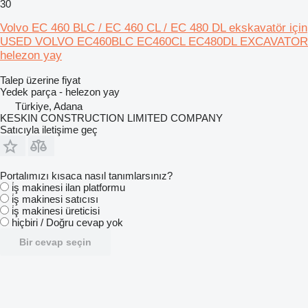
30
Volvo EC 460 BLC / EC 460 CL / EC 480 DL ekskavatör için
USED VOLVO EC460BLC EC460CL EC480DL EXCAVATOR
helezon yay
Talep üzerine fiyat
Yedek parça - helezon yay
Türkiye, Adana
KESKIN CONSTRUCTION LIMITED COMPANY
Satıcıyla iletişime geç
Portalımızı kısaca nasıl tanımlarsınız?
i̇ş makinesi ilan platformu
i̇ş makinesi satıcısı
i̇ş makinesi üreticisi
hiçbiri / Doğru cevap yok
Bir cevap seçin