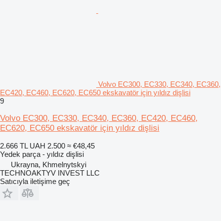
Volvo EC300, EC330, EC340, EC360,
EC420, EC460, EC620, EC650 ekskavatör için yıldız dişlisi
9
Volvo EC300, EC330, EC340, EC360, EC420, EC460,
EC620, EC650 ekskavatör için yıldız dişlisi
2.666 TL
UAH 2.500
≈ €48,45
Yedek parça - yıldız dişlisi
Ukrayna, Khmelnytskyi
TECHNOAKTYV INVEST LLC
Satıcıyla iletişime geç