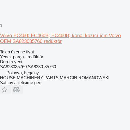
1
Volvo EC460; EC460B; EC460B; kanal kazıcı için Volvo
OEM SA823035760 redüktör
Talep üzerine fiyat
Yedek parça - redüktör
Durum
yeni
SA823035760 SA8230-35760
Polonya, Łęgajny
HOUSE MACHINERY PARTS MARCIN ROMANOWSKI
Satıcıyla iletişime geç