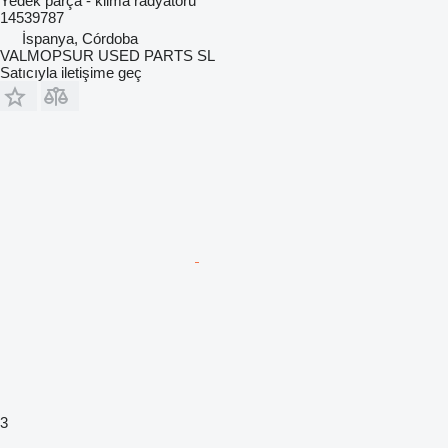
Yedek parça - klima radyatörü
14539787
İspanya, Córdoba
VALMOPSUR USED PARTS SL
Satıcıyla iletişime geç
3