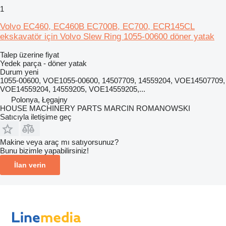
1
Volvo EC460, EC460B EC700B, EC700, ECR145CL
ekskavatör için Volvo Slew Ring 1055-00600 döner yatak
Talep üzerine fiyat
Yedek parça - döner yatak
Durum
yeni
1055-00600, VOE1055-00600, 14507709, 14559204, VOE14507709,
VOE14559204, 14559205, VOE14559205,...
Polonya, Łęgajny
HOUSE MACHINERY PARTS MARCIN ROMANOWSKI
Satıcıyla iletişime geç
Makine veya araç mı satıyorsunuz?
Bunu bizimle yapabilirsiniz!
İlan verin