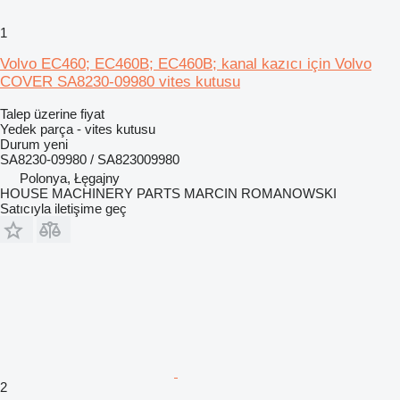
1
Volvo EC460; EC460B; EC460B; kanal kazıcı için Volvo
COVER SA8230-09980 vites kutusu
Talep üzerine fiyat
Yedek parça - vites kutusu
Durum
yeni
SA8230-09980 / SA823009980
Polonya, Łęgajny
HOUSE MACHINERY PARTS MARCIN ROMANOWSKI
Satıcıyla iletişime geç
2