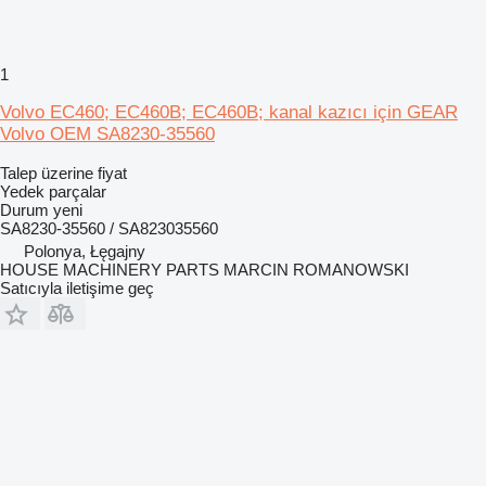
1
Volvo EC460; EC460B; EC460B; kanal kazıcı için GEAR
Volvo OEM SA8230-35560
Talep üzerine fiyat
Yedek parçalar
Durum
yeni
SA8230-35560 / SA823035560
Polonya, Łęgajny
HOUSE MACHINERY PARTS MARCIN ROMANOWSKI
Satıcıyla iletişime geç