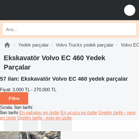
Yedek parçalar
Volvo Trucks yedek parçalar
Volvo EC
Ekskavatör Volvo EC 460 Yedek
Parçalar
57 ilan:
Ekskavatör Volvo EC 460 yedek parçalar
Fiyat:
3.000 TL - 270.000 TL
Filtre
Sırala
:
İlan tarihi
İlan tarihi
En pahalısı en üstte
En ucuzu en üstte
Üretim tarihi - yeni
en üstte
Üretim tarihi - eski en üstte