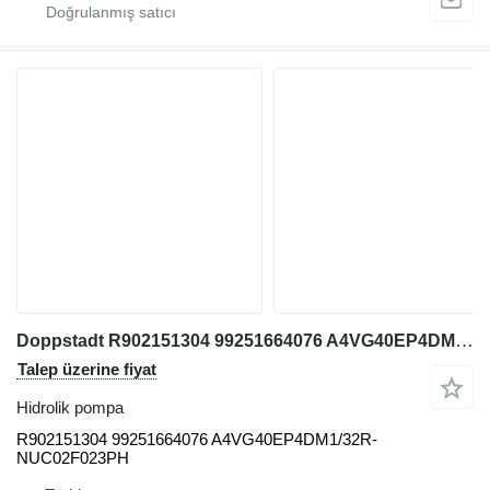
Doppstadt R902151304 99251664076 A4VG40EP4DM1/32R-NUC02F023PH hidrolik pompa
Talep üzerine fiyat
Hidrolik pompa
R902151304 99251664076 A4VG40EP4DM1/32R-
NUC02F023PH