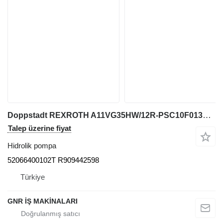
Doppstadt REXROTH A11VG35HW/12R-PSC10F013D 52066400102T R909442598 hidrolik pompa
Talep üzerine fiyat
Hidrolik pompa
52066400102T R909442598
Türkiye
GNR İŞ MAKİNALARI