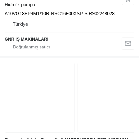
Hidrolik pompa
A10VG18EP4M1/10R-NSC16F00XSP-S R902248028
Türkiye
GNR İŞ MAKİNALARI