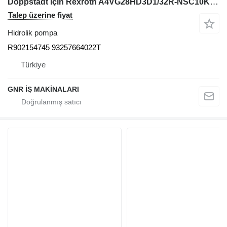
Doppstadt için Rexroth A4VG28HD3D1/32R-NSC10K016E R902154745 93257664022T hidrolik pompa
Talep üzerine fiyat
Hidrolik pompa
R902154745 93257664022T
Türkiye
GNR İŞ MAKİNALARI