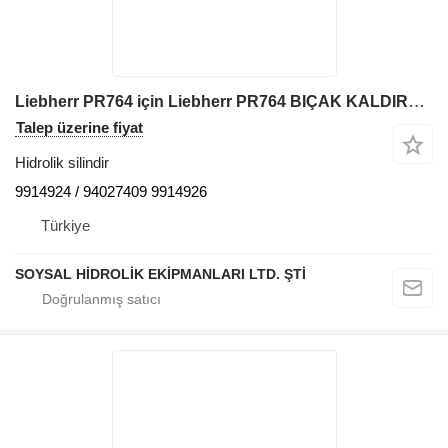
Liebherr PR764 için Liebherr PR764 BIÇAK KALDIRMA/SÖKME KALDIRMA SİLİNDİRİ 9914924 hidrolik silindir
Talep üzerine fiyat
Hidrolik silindir
9914924 / 94027409 9914926
Türkiye
SOYSAL HİDROLİK EKİPMANLARI LTD. ŞTİ