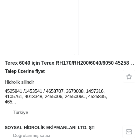
Terex 6040 için Terex RH170/RH200/6040/6050 4525841 hidrolik silindir
Talep üzerine fiyat
Hidrolik silindir
4525841 /1453541 / 4658707, 3679008, 1497316,
4105761, 4013348, 2455006, 2455006C, 4525835,
465...
Türkiye
SOYSAL HİDROLİK EKİPMANLARI LTD. ŞTİ