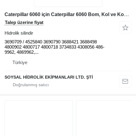
Caterpillar 6060 için Caterpillar 6060 Bom, Kol ve Kova Silindirleri 3690709 hidrolik silindir
Talep üzerine fiyat
Hidrolik silindir
3690709 / 4525840 3690790 3688421 3688498
4800902 4800717 4800718 3734833 4308056 486-
9962, 4869962,...
Türkiye
SOYSAL HİDROLİK EKİPMANLARI LTD. ŞTİ