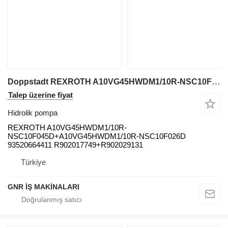
Doppstadt REXROTH A10VG45HWDM1/10R-NSC10F045D+A10VG45HWDM1/10R-NSC10F026D hidrolik pompa
Talep üzerine fiyat
Hidrolik pompa
REXROTH A10VG45HWDM1/10R-
NSC10F045D+A10VG45HWDM1/10R-NSC10F026D
93520664411 R902017749+R902029131
Türkiye
GNR İŞ MAKİNALARI