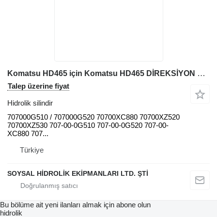
Komatsu HD465 için Komatsu HD465 DİREKSİYON SİLİNDİRİ 707000G510 hidrolik silindir
Talep üzerine fiyat
Hidrolik silindir
707000G510 / 707000G520 70700XC880 70700XZ520
70700XZ530 707-00-0G510 707-00-0G520 707-00-
XC880 707...
Türkiye
SOYSAL HİDROLİK EKİPMANLARI LTD. ŞTİ
Bu bölüme ait yeni ilanları almak için abone olun
hidrolik