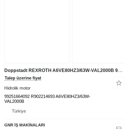
Doppstadt REXROTH A6VE80HZ3/63W-VAL2000B 99251664092 R902214693 A6VE80HZ3/63W-VAL2000B hidrolik motor
Talep üzerine fiyat
Hidrolik motor
99251664092 R902214693 A6VE80HZ3/63W-
VAL2000B
Türkiye
GNR İŞ MAKİNALARI