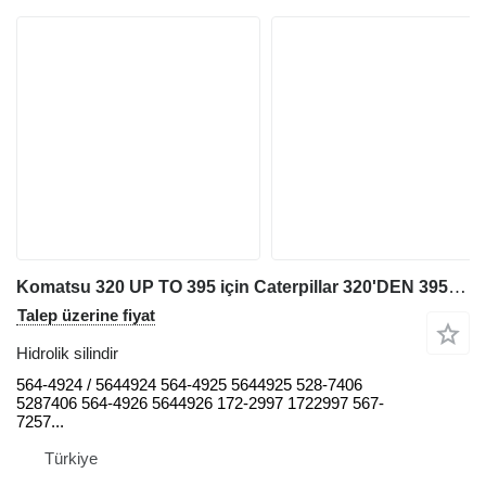
Komatsu 320 UP TO 395 için Caterpillar 320'DEN 395'E KADAR BOM/ÇUBUK/KOVA SİLİNDİRLERİ 564-4924 hidrolik silindir
Talep üzerine fiyat
Hidrolik silindir
564-4924 / 5644924 564-4925 5644925 528-7406
5287406 564-4926 5644926 172-2997 1722997 567-
7257...
Türkiye