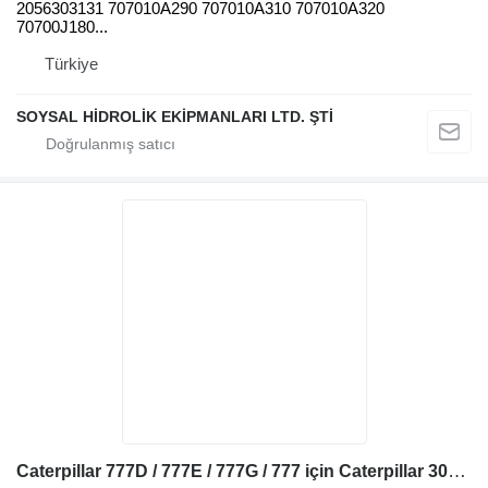
2056303131 707010A290 707010A310 707010A320
70700J180...
Türkiye
SOYSAL HİDROLİK EKİPMANLARI LTD. ŞTİ
Caterpillar 777D / 777E / 777G / 777 için Caterpillar 3079369 hidrolik silindir