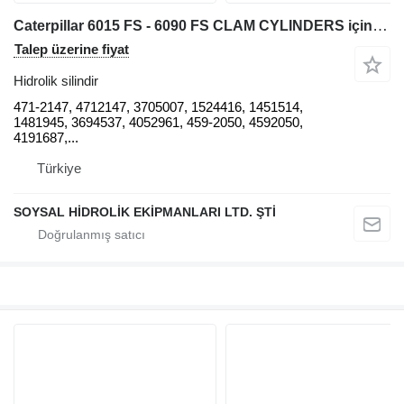
Caterpillar 6015 FS - 6090 FS CLAM CYLINDERS için Caterpillar 6015 FS - 6090 FS KELEPÇE SİLİNDİRLERİ 471-2147 hidrolik silindir
Talep üzerine fiyat
Hidrolik silindir
471-2147, 4712147, 3705007, 1524416, 1451514,
1481945, 3694537, 4052961, 459-2050, 4592050,
4191687,...
Türkiye
SOYSAL HİDROLİK EKİPMANLARI LTD. ŞTİ