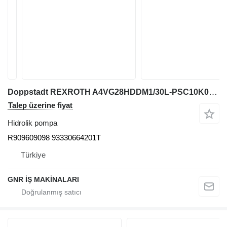
Doppstadt REXROTH A4VG28HDDM1/30L-PSC10K01XE-S R909609098 93330664201T hidrolik pompa
Talep üzerine fiyat
Hidrolik pompa
R909609098 93330664201T
Türkiye
GNR İŞ MAKİNALARI