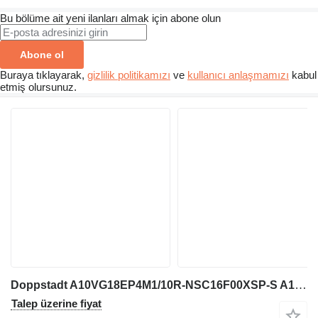
Bu bölüme ait yeni ilanları almak için abone olun
Abone ol
Buraya tıklayarak,
gizlilik politikamızı
ve
kullanıcı anlaşmamızı
kabul
etmiş olursunuz.
Doppstadt A10VG18EP4M1/10R-NSC16F00XSP-S A10VG18EP4M1/10R-NSC16F00XSP-S R902248028 hidrolik pompa
Talep üzerine fiyat