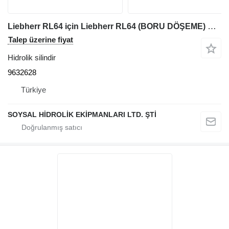
Liebherr RL64 için Liebherr RL64 (BORU DÖŞEME) BOOM SİLİNDİRİ 9632628 hidrolik silindir
Talep üzerine fiyat
Hidrolik silindir
9632628
Türkiye
SOYSAL HİDROLİK EKİPMANLARI LTD. ŞTİ