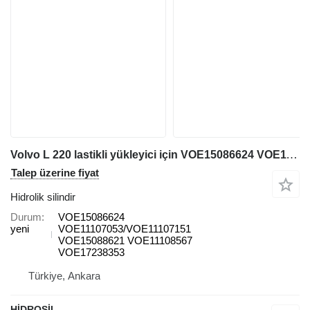
Volvo L 220 lastikli yükleyici için VOE15086624 VOE11107053/VOE11107151 VOE15088621 VOE11108567 VOE17238353 hidrolik silindir
Talep üzerine fiyat
Hidrolik silindir
Durum
VOE15086624
yeni
VOE11107053/VOE11107151
VOE15088621 VOE11108567
VOE17238353
Türkiye, Ankara
HİDROSİL