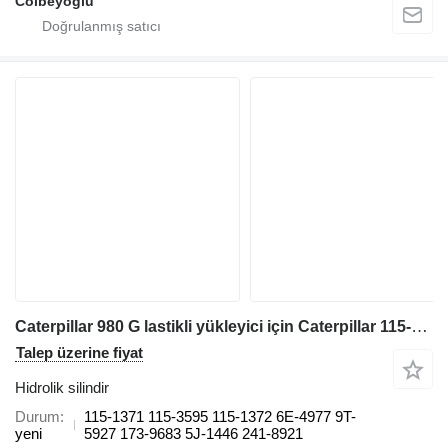
Colbeyoglu
Caterpillar 980 G lastikli yükleyici için Caterpillar 115-1371 115-1371 115-1371 115-3595 115-1372 6E-4977 9T-5927 173-9683 5J-1446 241-8921 hidrolik silindir
Talep üzerine fiyat
Hidrolik silindir
Durum
115-1371 115-3595 115-1372 6E-4977 9T-
yeni
5927 173-9683 5J-1446 241-8921