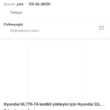
Durum
yeni
705-56-36050
Türkiye
Colbeyoglu
Hyundai HL770-7A lastikli yükleyici için Hyundai 11LB-30320 11LB-30321 hidrolik motor