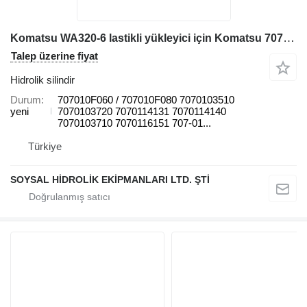
Komatsu WA320-6 lastikli yükleyici için Komatsu 707010F060 hidrolik silindir
Talep üzerine fiyat
Hidrolik silindir
Durum
707010F060 / 707010F080 7070103510
yeni
7070103720 7070114131 7070114140
7070103710 7070116151 707-01...
Türkiye
SOYSAL HİDROLİK EKİPMANLARI LTD. ŞTİ