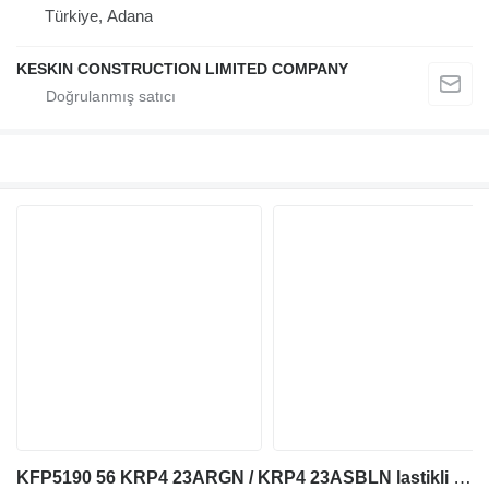
Türkiye, Adana
KESKIN CONSTRUCTION LIMITED COMPANY
KFP5190 56 KRP4 23ARGN / KRP4 23ASBLN lastikli yükleyici için USED KAYABA KYB KFP5190-56-KRP4-23ARGN KRP4-23ASBLN PUMP hidrolik pompa