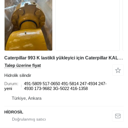
Caterpillar 993 K lastikli yükleyici için Caterpillar KALDIRMA SİLİNDİRİ 491-5809 517-0650 491-5814 247-4934 247-4930 173-9682 3G-5022 416-1358 hidrolik silindir
Talep üzerine fiyat
Hidrolik silindir
Durum
491-5809 517-0650 491-5814 247-4934 247-
yeni
4930 173-9682 3G-5022 416-1358
Türkiye, Ankara
HİDROSİL