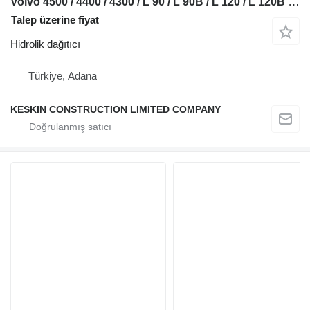
Volvo 4500 / 4400 / 4300 / L 90 / L 90B / L 120 / L 120B lastikli yükleyici için USED VOLVO 4500 4400 4300 L90 L120 L90B L120B LOADER CONTROL BLO hidrolik dağıtıcı
Talep üzerine fiyat
Hidrolik dağıtıcı
Türkiye, Adana
KESKIN CONSTRUCTION LIMITED COMPANY