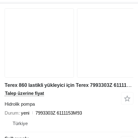
Terex 860 lastikli yükleyici için Terex 7993303Z 6111153M93 hidrolik pompa
Talep üzerine fiyat
Hidrolik pompa
Durum
yeni
7993303Z 6111153M93
Türkiye