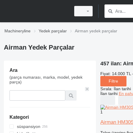
Machineryline
Yedek parçalar
Airman yedek parçalar
Airman Yedek Parçalar
457 ilan:
Air
Ara
Fiyat:
14.000 TL 
(parça numarası, marka, model, yedek
Filtre
parça)
Sırala
:
İlan tarihi
İlan tarihi
En paha
1
Kategori
Airman HM30SC
süspansiyon
Talep üzerine fiya