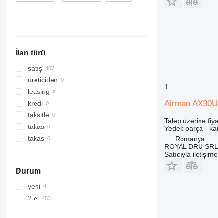
T series
2050M
301
525
CX
302
526
SR
303
530
SV
304
531
İlan türü
TR
305
532
W-series
306
533
satış
307
535
üreticiden
1
308
536
leasing
311
537
Airman AX30UR
kredi
312
540
taksitle
Talep üzerine fiya
313
541
takas
Yedek parça - ka
314
550
takas
Romanya
ROYAL DRU SRL
315
560
Satıcıyla iletişim
316
926
Durum
317
8014
318
8015
yeni
319
8016
2.el
320
8018