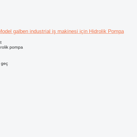
del galben industrial iş makinesi için Hidrolik Pompa
t
drolik pompa
e geç