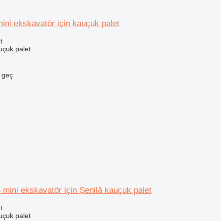
ni ekskavatör için kauçuk palet
t
uçuk palet
e geç
ini ekskavatör için Șenilă kauçuk palet
t
uçuk palet