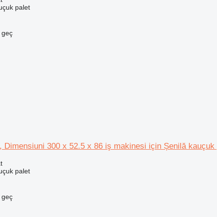
uçuk palet
e geç
Dimensiuni 300 x 52.5 x 86 iş makinesi için Șenilă kauçuk 
t
uçuk palet
e geç