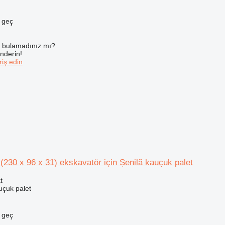
e geç
ı bulamadınız mı?
önderin!
iş edin
230 x 96 x 31) ekskavatör için Șenilă kauçuk palet
t
uçuk palet
e geç