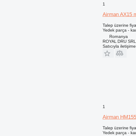
420
1
422
Airman AX15 mi
424
426
Talep üzerine fiya
Yedek parça - ka
428
Romanya
430
ROYAL DRU SRL
Satıcıyla iletişim
432
434
438
444
525
572G
589
631
730
1
735
Airman HM155 m
740
745
Talep üzerine fiya
Yedek parça - ka
769