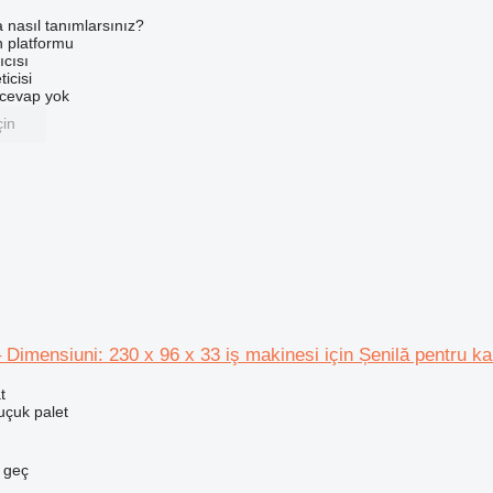
a nasıl tanımlarsınız?
an platformu
ıcısı
ticisi
u cevap yok
çin
Dimensiuni: 230 x 96 x 33 iş makinesi için Șenilă pentru ka
t
uçuk palet
e geç