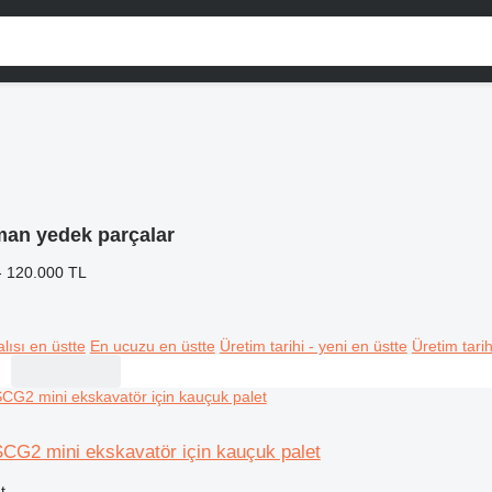
man yedek parçalar
- 120.000 TL
lısı en üstte
En ucuzu en üstte
Üretim tarihi - yeni en üstte
Üretim tarih
G2 mini ekskavatör için kauçuk palet
t