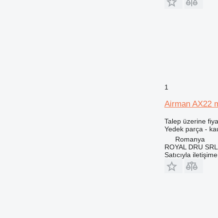
931
936
938
943
950
953
955
962
1
963
Airman AX22 mi
966
972
Talep üzerine fiya
Yedek parça - ka
973
Romanya
980
ROYAL DRU SRL
982
Satıcıyla iletişim
986
988
990
992
AP