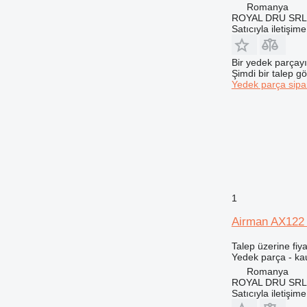
Romanya
771
ROYAL DRU SRL
Satıcıyla iletişim
772
773
775
Bir yedek parçay
Şimdi bir talep g
777
Yedek parça sipar
816
824
826
906
907
908
910
1
914
Airman AX122 (
920
924
Talep üzerine fiya
Yedek parça - ka
926
Romanya
928
ROYAL DRU SRL
930
Satıcıyla iletişim