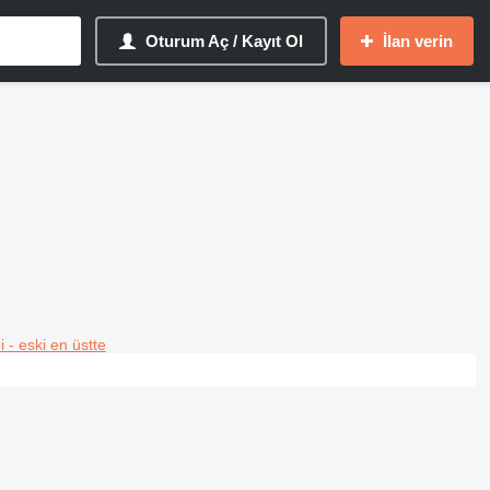
Oturum Aç / Kayıt Ol
İlan verin
i - eski en üstte