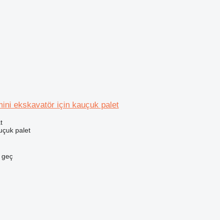
ni ekskavatör için kauçuk palet
t
uçuk palet
e geç