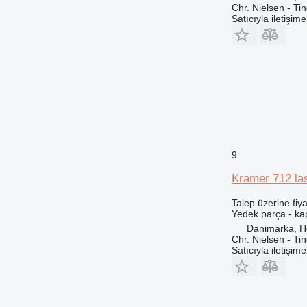
907
Chr. Nielsen - T
Satıcıyla iletişim
908
910
914
920
924
926
928
930
931
9
936
Kramer 712 last
938
943
Talep üzerine fiya
Yedek parça - ka
950
Danimarka, 
953
Chr. Nielsen - T
Satıcıyla iletişim
955
962
963
966