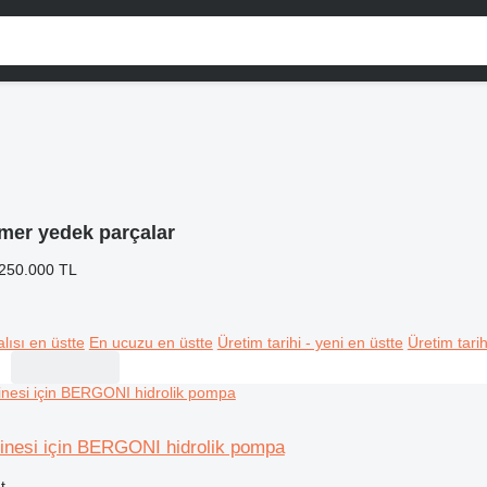
mer yedek parçalar
 250.000 TL
lısı en üstte
En ucuzu en üstte
Üretim tarihi - yeni en üstte
Üretim tarih
inesi için BERGONI hidrolik pompa
t