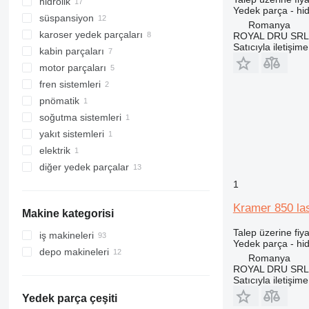
hidrolik
tahrik aksıller
Yedek parça - hi
süspansiyon
diferansiyeller
hidrolik pompalar
Romanya
karoser yedek parçaları
kardan milleri
eksenel pistonlu pompalar
son sürüş redüktörler
ROYAL DRU SRL
Satıcıyla iletişim
kabin parçaları
debriyaj diskleri
hidrolik motorlar
poyralar
çabuk değiştirme aparatları
motor parçaları
sepetler
hidrolik dağıtıcılar
aks taşıyıcıları
kabinler
fren sistemleri
şanzıman dişlileri
hidrolik silindirler
rulmanlar
kapılar
motorlar
pnömatik
U-mafsallar
hidrolik tanklar
direksiyonlar
Üfleyici motorlar
gaz pedalları
fren pabuçları
soğutma sistemleri
ön akslar
diğer süspansiyon yedek parçaları
piston segmanları
pnömatik valfler
yakıt sistemleri
redüktörler
radyatörler
elektrik
diğer şanzıman yedek parçaları
yakıt depoları
diğer yedek parçalar
yönetim blokları
tamir kitleri
1
yedek parçalar
Kramer 850 last
Makine kategorisi
bağlantı elemanları
Talep üzerine fiya
iş makineleri
Yedek parça - hi
depo makineleri
ekskavatörler
Romanya
inşaat yükleyiciler
forkliftler
kazıcı yükleyiciler
ROYAL DRU SRL
Satıcıyla iletişim
depo ekipmanları
lastikli yükleyiciler
teleskopik yükleyiciler
Yedek parça çeşiti
teleskopik tekerlekli yükleyiciler