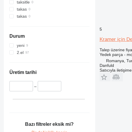
312
540
taksitle
313
541
takas
314
550
takas
315
560
5
316
926
Durum
317
8014
Kramer için D
318
8015
yeni
Talep üzerine fiya
319
8016
2.el
Yedek parça - mo
320
8018
Romanya, Tun
321
8025
Danfuld
Satıcıyla iletişim
322
8026
Üretim tarihi
323
8030
324
8032
–
325
8035
326
8045
329
8050
330
8052
336
8056
Bazı filtreler eksik mi?
340
8060