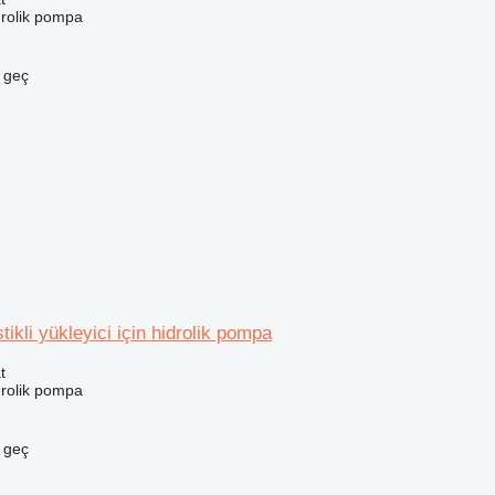
drolik pompa
e geç
ikli yükleyici için hidrolik pompa
t
drolik pompa
e geç