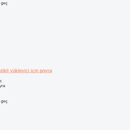
e geç
ikli yükleyici için poyra
t
yra
e geç