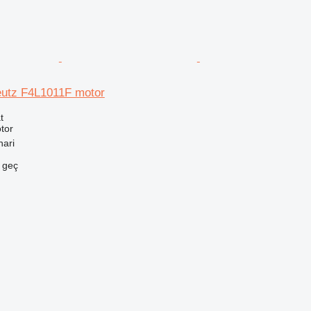
eutz F4L1011F motor
t
tor
ari
e geç