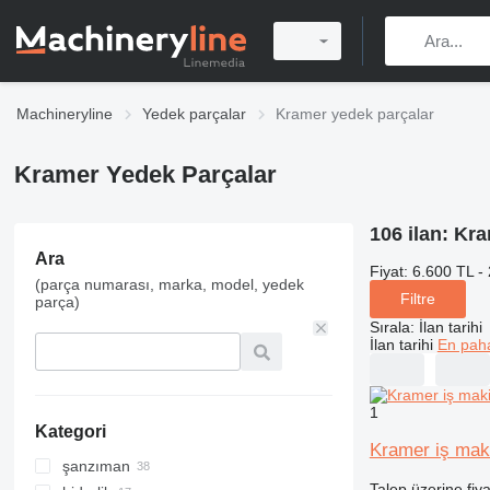
Machineryline
Yedek parçalar
Kramer yedek parçalar
Kramer Yedek Parçalar
106 ilan:
Kra
Ara
Fiyat:
6.600 TL -
(parça numarası, marka, model, yedek
Filtre
parça)
Sırala
:
İlan tarihi
İlan tarihi
En paha
1
Kategori
Kramer iş mak
şanzıman
Talep üzerine fiya