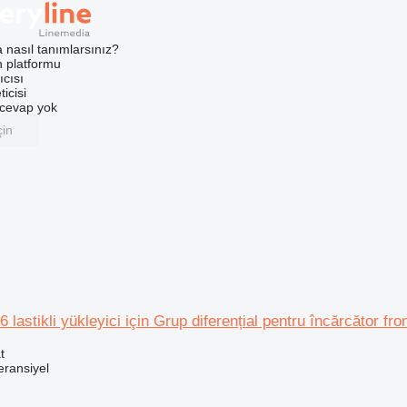
a nasıl tanımlarsınız?
an platformu
ıcısı
ticisi
u cevap yok
çin
lastikli yükleyici için Grup diferențial pentru încărcător fron
t
eransiyel