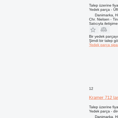
Talep üzerine fiya
525
Yedek parça - Üfl
572G
Danimarka, 
589
Chr. Nielsen - T
Satıcıyla iletişim
631
730
Bir yedek parçay
735
Şimdi bir talep g
740
Yedek parça sipar
745
769
771
772
773
775
777
12
816
Kramer 712 last
824
826
Talep üzerine fiya
Yedek parça - di
906
Danimarka, 