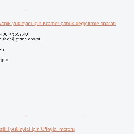
opik yükleyici için Kramer çabuk değiştirme aparatı
.400
≈ €557,40
buk değiştirme aparatı
nia
e geç
ikli yükleyici için Üfleyici motoru