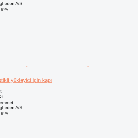
ingheden A/S
e geç
ikli yükleyici için kapı
t
pı
Hemmet
ingheden A/S
e geç