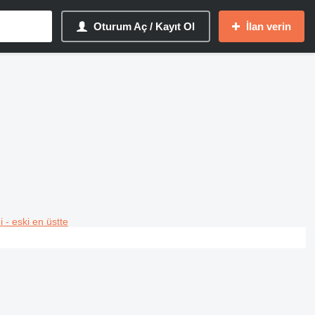
Oturum Aç / Kayıt Ol
İlan verin
i - eski en üstte