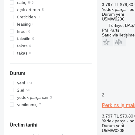
313
541
satış
3.797 TL
$79,80
314
550
Yedek parça - p
açık artırma
Durum
yeni
315
560
üreticiden
U5MW0206
316
926
leasing
Türkiye, BA
PM Parts
317
8014
kredi
Satıcıyla iletişim
318
8015
taksitle
319
8016
takas
320
8018
takas
321
8025
322
8026
Durum
323
8030
324
8032
yeni
325
8035
2.el
2
326
8045
yedek parça için
329
8050
yenilenmiş
Perkins iş ma
330
8052
3.797 TL
$79,80
336
8056
Yedek parça - p
340
8060
Üretim tarihi
Durum
yeni
U5MW0208
345
8080