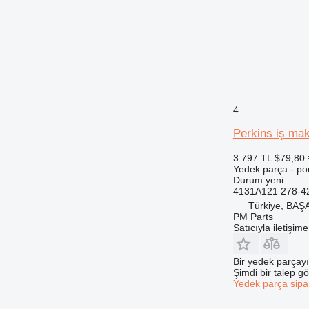
572G
589
631
730
735
740
4
745
769
Perkins iş ma
771
3.797 TL
$79,80
772
Yedek parça - p
Durum
yeni
773
4131A121 278-4
775
Türkiye, BA
777
PM Parts
Satıcıyla iletişim
816
824
Bir yedek parçay
826
Şimdi bir talep g
906
Yedek parça sipar
907