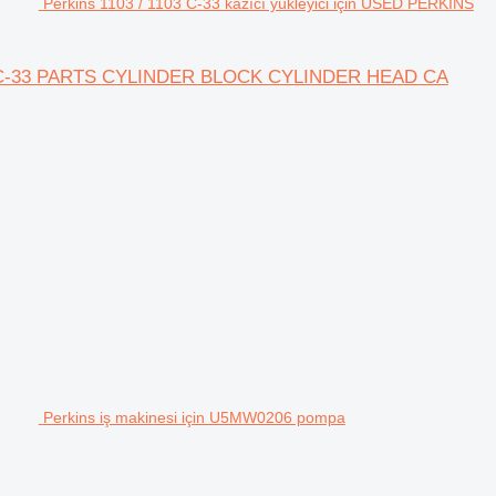
Perkins 1103 / 1103 C-33 kazıcı yükleyici için USED PERKINS
 1103C-33 PARTS CYLINDER BLOCK CYLINDER HEAD CA
Perkins iş makinesi için U5MW0206 pompa