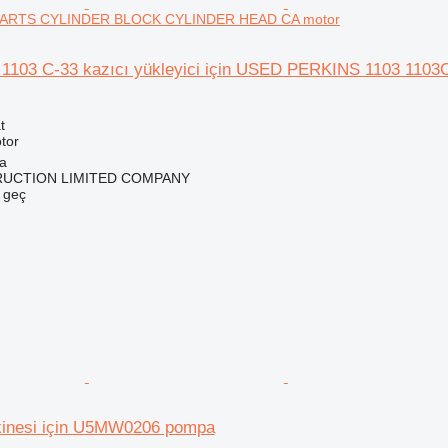
 PARTS CYLINDER BLOCK CYLINDER HEAD CA motor
 / 1103 C-33 kazıcı yükleyici için USED PERKINS 1103
t
tor
na
RUCTION LIMITED COMPANY
e geç
kinesi için U5MW0206 pompa