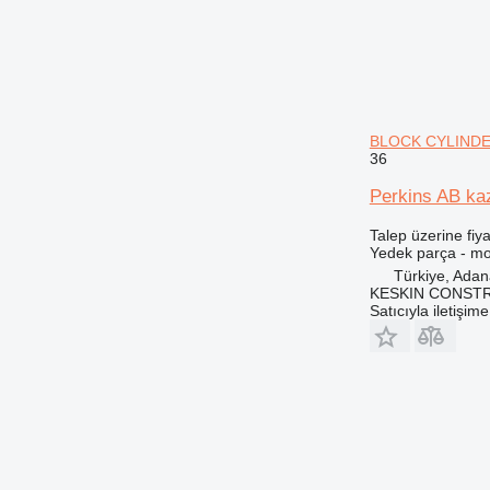
908
910
914
920
924
926
BLOCK CYLINDE
36
928
930
Perkins AB k
931
Talep üzerine fiya
936
Yedek parça - mo
938
Türkiye, Ada
KESKIN CONST
943
Satıcıyla iletişim
950
953
955
962
963
966
972