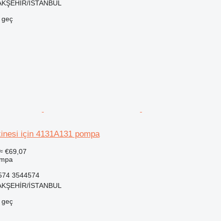
ŞAKŞEHİR/İSTANBUL
e geç
kinesi için 4131A131 pompa
≈ €69,07
ompa
574 3544574
ŞAKŞEHİR/İSTANBUL
e geç