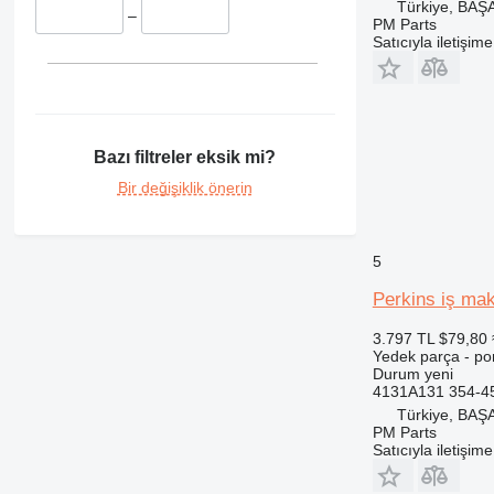
Türkiye, BA
349
G-Series
–
PM Parts
350
JS
Satıcıyla iletişim
365
JZ
374
Robot
375
S-Series
390
TM
Bazı filtreler eksik mi?
395
VMT
Bir değişiklik önerin
416
420
422
5
424
Perkins iş ma
426
428
3.797 TL
$79,80
Yedek parça - p
430
Durum
yeni
432
4131A131 354-4
434
Türkiye, BA
PM Parts
438
Satıcıyla iletişim
444
525