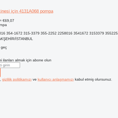
kinesi için 4131A068 pompa
≈ €69,07
ompa
016 354-1672 315-3379 355-2252 2258016 3541672 3153379 355225
ŞAKŞEHİR/İSTANBUL
e geç
i ilanları almak için abone olun
k,
gizlilik politikamızı
ve
kullanıcı anlaşmamızı
kabul etmiş olursunuz.