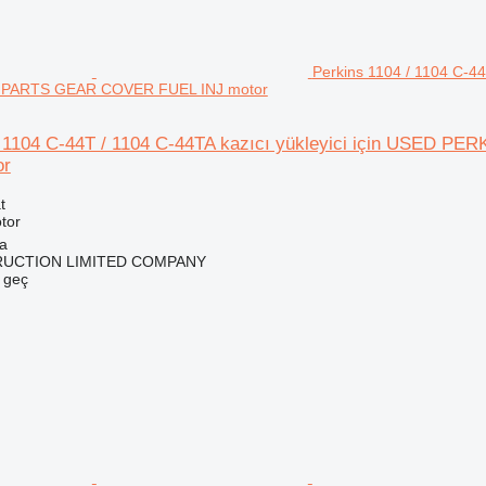
Perkins 1104 / 1104 C-4
 PARTS GEAR COVER FUEL INJ motor
/ 1104 C-44T / 1104 C-44TA kazıcı yükleyici için USED
or
t
tor
na
RUCTION LIMITED COMPANY
e geç