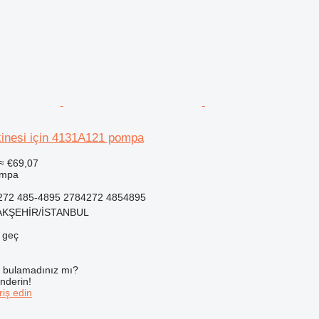
kinesi için 4131A121 pompa
≈ €69,07
ompa
272 485-4895 2784272 4854895
ŞAKŞEHİR/İSTANBUL
e geç
ı bulamadınız mı?
önderin!
iş edin