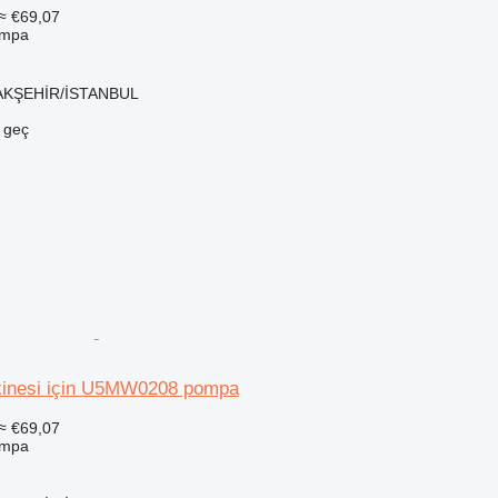
≈ €69,07
ompa
ŞAKŞEHİR/İSTANBUL
e geç
kinesi için U5MW0208 pompa
≈ €69,07
ompa