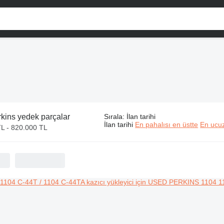
kins yedek parçalar
Sırala
:
İlan tarihi
İlan tarihi
En pahalısı en üstte
En ucuz
TL - 820.000 TL