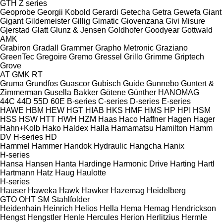
GTH
Z series
Geoprobe
Georgii Kobold
Gerardi
Getecha
Getra
Gewefa
Giant
Gigant
Gildemeister
Gillig
Gimatic
Giovenzana
Givi Misure
Gjerstad
Glatt
Glunz & Jensen
Goldhofer
Goodyear
Gottwald
AMK
Grabiron
Gradall
Grammer
Grapho Metronic
Graziano
GreenTec
Gregoire
Gremo
Gressel
Grillo
Grimme
Griptech
Grove
AT
GMK
RT
Gruma
Grundfos
Guascor
Gubisch
Guide
Gunnebo
Guntert &
Zimmerman
Gusella Bakker
Götene
Günther
HANOMAG
44C
44D
55D
60E
B-series
C-series
D-series
E-series
HAWE
HBM
HEW
HGT
HIAB
HKS
HMF
HMS
HP
HPI
HSM
HSS
HSW
HTT
HWH
HZM
Haas
Haco
Haffner
Hagen
Hager
Hahn+Kolb
Hako
Haldex
Halla
Hamamatsu
Hamilton
Hamm
DV
H-series
HD
Hammel
Hammer
Handok Hydraulic
Hangcha
Hanix
H-series
Hansa
Hansen
Hanta
Hardinge
Harmonic Drive
Harting
Hartl
Hartmann
Hatz
Haug
Haulotte
H-series
Hauser
Haweka
Hawk
Hawker
Hazemag
Heidelberg
GTO
OHT
SM
Stahlfolder
Heidenhain
Heinrich
Helios
Hella
Hema
Hemag
Hendrickson
Hengst
Hengstler
Henle
Hercules
Herion
Herlitzius
Hermle