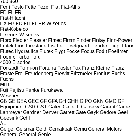
760
860
Ferri
Festo
Fette
Fezer
Fiat
Fiat-Allis
FD
FL
FR
Fiat-Hitachi
EX
FB
FD
FH
FL
FR
W-series
Fiat-Kobelco
E-series
W-series
Fibro
Fiedler
Fiessler
Fimec
Fimm
Finder
Finlay
Finn-Power
Fintek
Fiori
Firestone
Fischer
Fleetguard
Flender
Fliegl
Floor
Flutec Hydraulics
Flutek
Flygt
Focke
Focus
Fodit
Foellmer
Foenix
Forbo
Ford
4000
E-series
Forkardt
Form-on
Fortuna
Foster
Fox
Franz Kleine
Franz
Fraste
Frei
Freudenberg
Frewitt
Fritzmeier
Fronius
Fuchs
Fuchs
MHL
Fuji
Fujitsu
Funke
Furukawa
W-series
GB
GE
GEA
GEC
GF
GFA
GH
GHH
GIPO
GKN
GMC
GP
Equipment
GSR
GST
Galen
Galtech
Gansow
Garant
Garbe
Lahmeyer
Gardner Denver
Garrett
Gate
Gayk
Gedore
Geel
Geesink
Gehl
AL
Geiger
Geismar
Geith
Gemakbak
Gemü
General Motors
General
General
Genie