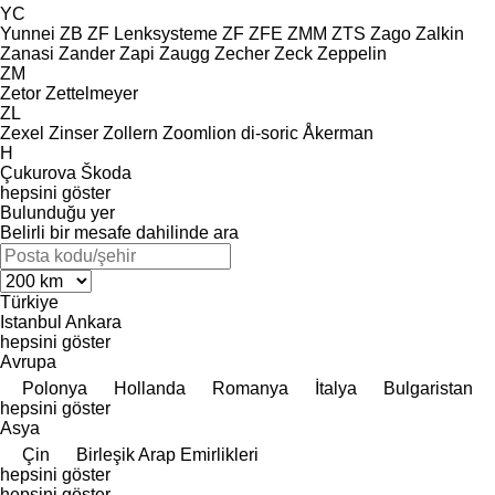
YC
Yunnei
ZB
ZF Lenksysteme
ZF
ZFE
ZMM
ZTS
Zago
Zalkin
Zanasi
Zander
Zapi
Zaugg
Zecher
Zeck
Zeppelin
ZM
Zetor
Zettelmeyer
ZL
Zexel
Zinser
Zollern
Zoomlion
di-soric
Åkerman
H
Çukurova
Škoda
hepsini göster
Bulunduğu yer
Belirli bir mesafe dahilinde ara
Türkiye
Istanbul
Ankara
hepsini göster
Avrupa
Polonya
Hollanda
Romanya
İtalya
Bulgaristan
hepsini göster
Asya
Çin
Birleşik Arap Emirlikleri
hepsini göster
hepsini göster