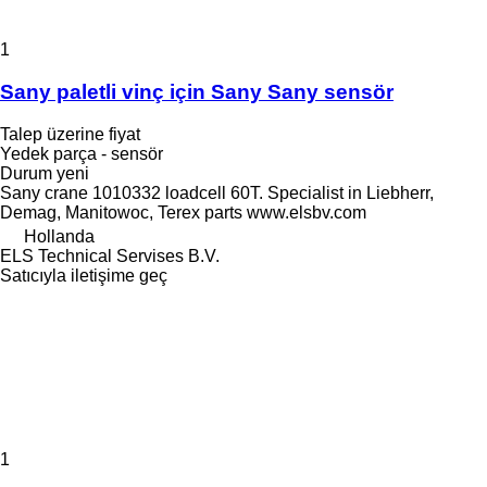
1
Sany paletli vinç için Sany Sany sensör
Talep üzerine fiyat
Yedek parça - sensör
Durum
yeni
Sany crane 1010332 loadcell 60T. Specialist in Liebherr,
Demag, Manitowoc, Terex parts www.elsbv.com
Hollanda
ELS Technical Servises B.V.
Satıcıyla iletişime geç
1