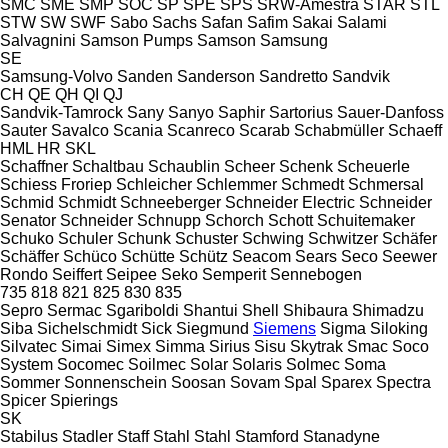
SMC
SME
SMP
SOC
SP
SPE
SPS
SRW-Amestra
STAR
STL
STW
SW
SWF
Sabo
Sachs
Safan
Safim
Sakai
Salami
Salvagnini
Samson Pumps
Samson
Samsung
SE
Samsung-Volvo
Sanden
Sanderson
Sandretto
Sandvik
CH
QE
QH
QI
QJ
Sandvik-Tamrock
Sany
Sanyo
Saphir
Sartorius
Sauer-Danfoss
Sauter
Savalco
Scania
Scanreco
Scarab
Schabmüller
Schaeff
HML
HR
SKL
Schaffner
Schaltbau
Schaublin
Scheer
Schenk
Scheuerle
Schiess Froriep
Schleicher
Schlemmer
Schmedt
Schmersal
Schmid
Schmidt
Schneeberger
Schneider Electric
Schneider
Senator
Schneider
Schnupp
Schorch
Schott
Schuitemaker
Schuko
Schuler
Schunk
Schuster
Schwing
Schwitzer
Schäfer
Schäffer
Schüco
Schütte
Schütz
Seacom
Sears
Seco
Seewer
Rondo
Seiffert
Seipee
Seko
Semperit
Sennebogen
735
818
821
825
830
835
Sepro
Sermac
Sgariboldi
Shantui
Shell
Shibaura
Shimadzu
Siba
Sichelschmidt
Sick
Siegmund
Siemens
Sigma
Siloking
Silvatec
Simai
Simex
Simma
Sirius
Sisu
Skytrak
Smac
Soco
System
Socomec
Soilmec
Solar
Solaris
Solmec
Soma
Sommer
Sonnenschein
Soosan
Sovam
Spal
Sparex
Spectra
Spicer
Spierings
SK
Stabilus
Stadler
Staff
Stahl
Stahl
Stamford
Stanadyne