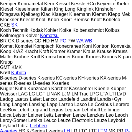
Kemper
Kennametal
Kern
Kessel
Kessler+Co
Keyence
Kiefer
Kiesel
Kieselmann
Kilian
King Long
Kinglink
Kinshofer
Kitagawa
Kjellberg
Klac
Klaeger
Kleemann
Klemm
Klepp Mek
Klöckner
Knecht
Knoll
Knorr
Knorr-Bremse
Knott
Kobelco
CKE
SK
Koch Technik
Kodak
Kohler
Koike
Kolbenschmidt
Kolbus
Kollmorgen
Kolver
Komatsu
BR
CK
D series
GD
HD
HM
PC
PW
WA
WB
Komet
Komplet
Komptech
Konecranes
Koni
Kontron
Konvekta
Koop
KrAZ
Kracht
Kraft
Kramer
Kramer
Kraus
Krause
Krauss
Maffei
Krohne
Kroll
Kromschröder
Krone
Krones
Kronos
Krpan
Krupp
GMT
KMK
Krøll
Kubota
B-series
D-series
K-series
KC-series
KH-series
KX-series
M-
series
R-series
U-series
X-series
Kugler
Kuhn
Kunzmann
Kärcher
Kässbohrer
Küenle
Küpper-
Weisser
LAG
LG
LGF
LINAK
LJM
LM Trac
LPG
LTA
LTI
LVD
Ladog
Laetus
Lafert
Lancor
Landefeld
Landini
Landis+Gyr
Lang
Langen
Lansing
Lapp
Larzep
Lasco
Le Cosinus
Lebrero
LeeBoy
Lefort
Legrand
Legras
Leguan
Lehnhoff
Leibinger
Leica
Leister
Leitner
Leitz
Lemken
Lenze
Lenzkes
Leo
Leoch
Leroy-Somer
Letrika
Leuco
Leuze Electronic
Leuze
Leybold
Leyland
Libra
Liebherr
A-series
HS
K-Series
L-series
LH
LR
LTC
LTF
LTM
MK
PR
R-