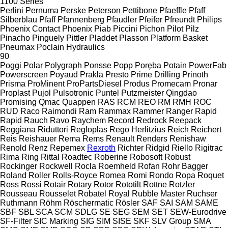
1100 Series
Perlini
Pernuma
Perske
Peterson
Pettibone
Pfaeffle
Pfaff
Silberblau
Pfaff
Pfannenberg
Pfaudler
Pfeifer
Pfreundt
Philips
Phoenix Contact
Phoenix
Piab
Piccini
Pichon
Pilot
Pilz
Pinacho
Pinguely
Pittler
Pladdet
Plasson
Platform Basket
Pneumax
Poclain Hydraulics
90
Poggi
Polar
Polygraph
Ponsse
Popp
Poręba
Potain
PowerFab
Powerscreen
Poyaud
Prakla
Presto
Prime Drilling
Prinoth
Prisma
ProMinent
ProPartsDiesel
Produs
Promecam
Pronar
Proplast
Pujol
Pulsotronic
Puntel
Putzmeister
Qingdao
Promising
Qmac
Quappen
RAS
RCM
REO
RM
RMH
ROC
RUD
Raco
Raimondi
Ram
Rammax
Rammer
Ranger
Rapid
Rapid
Rauch
Ravo
Raychem
Record
Redrock
Reepack
Reggiana Riduttori
Regloplas
Rego Herlitzius
Reich
Reichert
Reis
Reishauer
Rema
Rems
Renault
Renders
Renishaw
Renold
Renz
Repemex
Rexroth
Richter
Ridgid
Riello
Rigitrac
Rima
Ring
Rittal
Roadtec
Roberine
Robosoft
Robust
Rockinger
Rockwell
Rocla
Roemheld
Rofan
Rohr Bagger
Roland
Roller
Rolls-Royce
Romea
Romi
Rondo
Ropa
Roquet
Ross
Rossi
Rotair
Rotary
Rotor
Rototilt
Rottne
Rotzler
Rousseau
Rousselet Robatel
Royal
Rubble Master
Ruchser
Ruthmann
Röhm
Röschermatic
Rösler
SAF
SAI
SAM
SAME
SBF
SBL
SCA
SCM
SDLG
SE
SEG
SEM
SET
SEW-Eurodrive
SF-Filter
SIC Marking
SIG
SIM
SISE
SKF
SLV Group
SMA