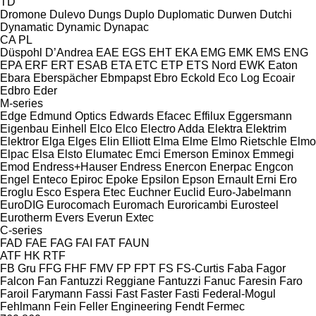
TD
Dromone
Dulevo
Dungs
Duplo
Duplomatic
Durwen
Dutchi
Dynamatic
Dynamic
Dynapac
CA
PL
Düspohl
D’Andrea
EAE
EGS
EHT
EKA
EMG
EMK
EMS
ENG
EPA
ERF
ERT
ESAB
ETA
ETC
ETP
ETS Nord
EWK
Eaton
Ebara
Eberspächer
Ebmpapst
Ebro
Eckold
Eco Log
Ecoair
Edbro
Eder
M-series
Edge
Edmund Optics
Edwards
Efacec
Effilux
Eggersmann
Eigenbau
Einhell
Elco
Elco
Electro Adda
Elektra
Elektrim
Elektror
Elga
Elges
Elin
Elliott
Elma
Elme
Elmo Rietschle
Elmo
Elpac
Elsa
Elsto
Elumatec
Emci
Emerson
Eminox
Emmegi
Emod
Endress+Hauser
Endress
Enercon
Enerpac
Engcon
Engel
Enteco
Epiroc
Epoke
Epsilon
Epson
Ernault
Erni
Ero
Eroglu
Esco
Espera
Etec
Euchner
Euclid
Euro-Jabelmann
EuroDIG
Eurocomach
Euromach
Euroricambi
Eurosteel
Eurotherm
Evers
Everun
Extec
C-series
FAD
FAE
FAG
FAI
FAT
FAUN
ATF
HK
RTF
FB Gru
FFG
FHF
FMV
FP
FPT
FS
FS-Curtis
Faba
Fagor
Falcon
Fan
Fantuzzi Reggiane
Fantuzzi
Fanuc
Faresin
Faro
Faroil
Farymann
Fassi
Fast
Faster
Fasti
Federal-Mogul
Fehlmann
Fein
Feller Engineering
Fendt
Fermec