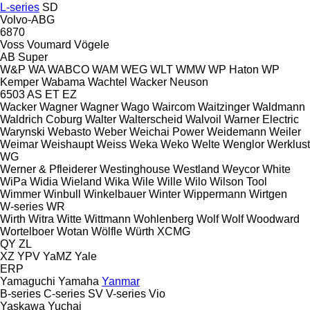
L-series
SD
Volvo-ABG
6870
Voss
Voumard
Vögele
AB
Super
W&P
WA
WABCO
WAM
WEG
WLT
WMW
WP Haton
WP
Kemper
Wabama
Wachtel
Wacker Neuson
6503
AS
ET
EZ
Wacker
Wagner
Wagner
Wago
Waircom
Waitzinger
Waldmann
Waldrich Coburg
Walter
Walterscheid
Walvoil
Warner Electric
Warynski
Webasto
Weber
Weichai Power
Weidemann
Weiler
Weimar
Weishaupt
Weiss
Weka
Weko
Welte
Wenglor
Werklust
WG
Werner & Pfleiderer
Westinghouse
Westland
Weycor
White
WiPa
Widia
Wieland
Wika
Wile
Wille
Wilo
Wilson Tool
Wimmer
Winbull
Winkelbauer
Winter
Wippermann
Wirtgen
W-series
WR
Wirth
Witra
Witte
Wittmann
Wohlenberg
Wolf
Wolf
Woodward
Wortelboer
Wotan
Wölfle
Würth
XCMG
QY
ZL
XZ
YPV
YaMZ
Yale
ERP
Yamaguchi
Yamaha
Yanmar
B-series
C-series
SV
V-series
Vio
Yaskawa
Yuchai