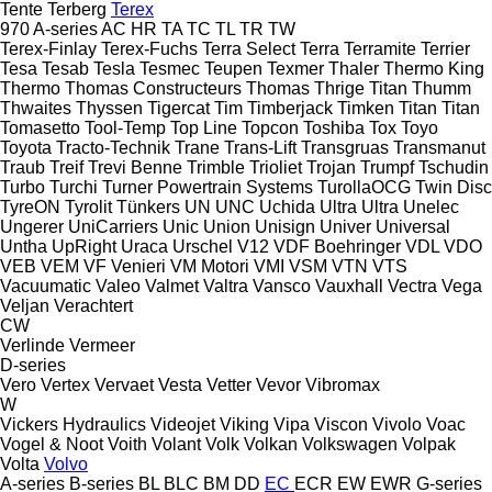
Tente
Terberg
Terex
970
A-series
AC
HR
TA
TC
TL
TR
TW
Terex-Finlay
Terex-Fuchs
Terra Select
Terra
Terramite
Terrier
Tesa
Tesab
Tesla
Tesmec
Teupen
Texmer
Thaler
Thermo King
Thermo
Thomas Constructeurs
Thomas
Thrige Titan
Thumm
Thwaites
Thyssen
Tigercat
Tim
Timberjack
Timken
Titan
Titan
Tomasetto
Tool-Temp
Top Line
Topcon
Toshiba
Tox
Toyo
Toyota
Tracto-Technik
Trane
Trans-Lift
Transgruas
Transmanut
Traub
Treif
Trevi Benne
Trimble
Trioliet
Trojan
Trumpf
Tschudin
Turbo
Turchi
Turner Powertrain Systems
TurollaOCG
Twin Disc
TyreON
Tyrolit
Tünkers
UN
UNC
Uchida
Ultra
Ultra
Unelec
Ungerer
UniCarriers
Unic
Union
Unisign
Univer
Universal
Untha
UpRight
Uraca
Urschel
V12
VDF Boehringer
VDL
VDO
VEB
VEM
VF Venieri
VM Motori
VMI
VSM
VTN
VTS
Vacuumatic
Valeo
Valmet
Valtra
Vansco
Vauxhall
Vectra
Vega
Veljan
Verachtert
CW
Verlinde
Vermeer
D-series
Vero
Vertex
Vervaet
Vesta
Vetter
Vevor
Vibromax
W
Vickers Hydraulics
Videojet
Viking
Vipa
Viscon
Vivolo
Voac
Vogel & Noot
Voith
Volant
Volk
Volkan
Volkswagen
Volpak
Volta
Volvo
A-series
B-series
BL
BLC
BM
DD
EC
ECR
EW
EWR
G-series