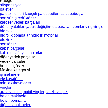
Kategori
süspansiyon
paletler
palet zincirleri
kauçuk palet pedleri
palet pabuçları
son sürüş redüktörler
karoser yedek parçaları
döner yataklar
çabuk değiştirme aparatları
bomlar
vinç vinçleri
hidrolik
hidrolik pompalar
hidrolik motorlar
elektrik
sensörler
kabin parçaları
kabinler
Üfleyici motorlar
diğer yedek parçalar
yedek parçalar
hepsini göster
Makine kategorisi
iş makineleri
ekskavatörler
mini ekskavatörler
vinçler
arazi vinçleri
mobil vinçler
paletli vinçler
beton makineleri
beton pompaları
diğer iş makineleri