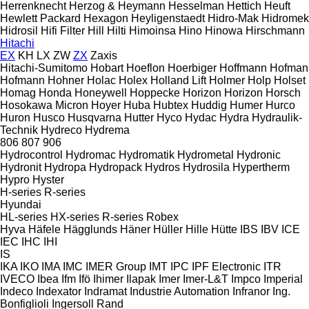
Herrenknecht
Herzog & Heymann
Hesselman
Hettich
Heuft
Hewlett Packard
Hexagon
Heyligenstaedt
Hidro-Mak
Hidromek
Hidrosil
Hifi Filter
Hill
Hilti
Himoinsa
Hino
Hinowa
Hirschmann
Hitachi
EX
KH
LX
ZW
ZX
Zaxis
Hitachi-Sumitomo
Hobart
Hoeflon
Hoerbiger
Hoffmann
Hofman
Hofmann
Hohner
Holac
Holex
Holland Lift
Holmer
Holp
Holset
Homag
Honda
Honeywell
Hoppecke
Horizon
Horizon
Horsch
Hosokawa Micron
Hoyer
Huba
Hubtex
Huddig
Humer
Hurco
Huron
Husco
Husqvarna
Hutter
Hyco
Hydac
Hydra
Hydraulik-
Technik
Hydreco
Hydrema
806
807
906
Hydrocontrol
Hydromac
Hydromatik
Hydrometal
Hydronic
Hydronit
Hydropa
Hydropack
Hydros
Hydrosila
Hypertherm
Hypro
Hyster
H-series
R-series
Hyundai
HL-series
HX-series
R-series
Robex
Hyva
Häfele
Hägglunds
Häner
Hüller Hille
Hütte
IBS
IBV
ICE
IEC
IHC
IHI
IS
IKA
IKO
IMA
IMC
IMER Group
IMT
IPC
IPF Electronic
ITR
IVECO
Ibea
Ifm
Ifö
Ihimer
Ilapak
Imer
Imer-L&T
Impco
Imperial
Indeco
Indexator
Indramat
Industrie Automation
Infranor
Ing.
Bonfiglioli
Ingersoll Rand