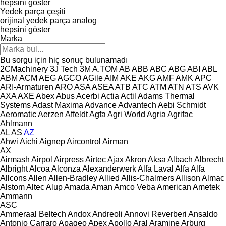
hepsini göster
Yedek parça çeşiti
orijinal yedek parça
analog
hepsini göster
Marka
Bu sorgu için hiç sonuç bulunamadı
2CMachinery
3J Tech
3M
A.TOM
AB
ABB
ABC
ABG
ABI
ABL
ABM
ACM
AEG
AGCO
AGile
AIM
AKE
AKG
AMF
AMK
APC
ARI-Armaturen
ARO
ASA
ASEA
ATB
ATC
ATM
ATN
ATS
AVK
AXA
AXE
Abex
Abus
Acerbi
Actia
Actil
Adams Thermal
Systems
Adast Maxima
Advance
Advantech
Aebi Schmidt
Aeromatic
Aerzen
Affeldt
Agfa
Agri World
Agria
Agrifac
Ahlmann
AL
AS
AZ
Ahwi
Aichi
Aignep
Aircontrol
Airman
AX
Airmash
Airpol
Airpress
Airtec
Ajax
Akron
Aksa
Albach
Albrecht
Albright
Alcoa
Alconza
Alexanderwerk
Alfa Laval
Alfa
Alfa
Allcons
Allen
Allen‑Bradley
Allied
Allis-Chalmers
Allison
Almac
Alstom
Altec
Alup
Amada
Aman
Amco Veba
American
Ametek
Ammann
ASC
Ammeraal Beltech
Andox
Andreoli
Annovi Reverberi
Ansaldo
Antonio Carraro
Apageo
Apex
Apollo
Aral
Aramine
Arburg