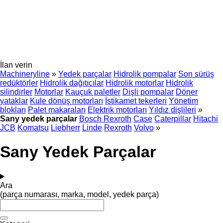
İlan verin
Machineryline
»
Yedek parçalar
Hidrolik pompalar
Son sürüş
redüktörler
Hidrolik dağıtıcılar
Hidrolik motorlar
Hidrolik
silindirler
Motorlar
Kauçuk paletler
Dişli pompalar
Döner
yataklar
Kule dönüş motorları
İstikamet tekerleri
Yönetim
blokları
Palet makaraları
Elektrik motorları
Yıldız dişlileri
»
Sany yedek parçalar
Bosch Rexroth
Case
Caterpillar
Hitachi
JCB
Komatsu
Liebherr
Linde
Rexroth
Volvo
»
Sany Yedek Parçalar
Ara
(parça numarası, marka, model, yedek parça)