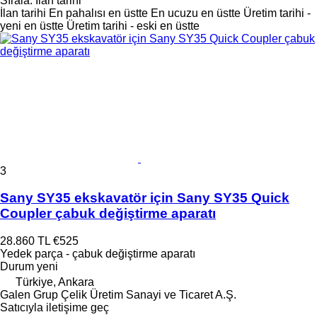
Sırala
:
İlan tarihi
İlan tarihi
En pahalısı en üstte
En ucuzu en üstte
Üretim tarihi -
yeni en üstte
Üretim tarihi - eski en üstte
3
Sany SY35 ekskavatör için Sany SY35 Quick
Coupler çabuk değiştirme aparatı
28.860 TL
€525
Yedek parça - çabuk değiştirme aparatı
Durum
yeni
Türkiye, Ankara
Galen Grup Çelik Üretim Sanayi ve Ticaret A.Ş.
Satıcıyla iletişime geç