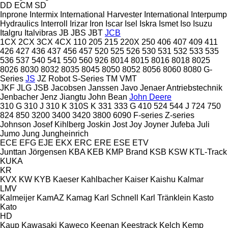
DD
ECM
SD
Inprone
Intermix
International Harvester
International
Interpump
Hydraulics
Interroll
Irizar
Iron
Iscar
Isel
Iskra
Ismet
Iso
Isuzu
Italgru
Italvibras
JB
JBS
JBT
JCB
1CX
2CX
3CX
4CX
110
205
215
220X
250
406
407
409
411
426
427
436
437
456
457
520
525
526
530
531
532
533
535
536
537
540
541
550
560
926
8014
8015
8016
8018
8025
8026
8030
8032
8035
8045
8050
8052
8056
8060
8080
G-
Series
JS
JZ
Robot
S-Series
TM
VMT
JKF
JLG
JSB
Jacobsen
Janssen
Javo
Jenaer Antriebstechnik
Jenbacher
Jenz
Jiangtu
John Bean
John Deere
310 G
310 J
310 K
310S K
331
333 G
410
524
544 J
724
750
824
850
3200
3400
3420
3800
6090
F-series
Z-series
Johnson
Josef Kihlberg
Joskin
Jost
Joy
Joyner
Jufeba
Juli
Jumo
Jung
Jungheinrich
ECE
EFG
EJE
EKX
ERC
ERE
ESE
ETV
Junttan
Jörgensen
KBA
KEB
KMP Brand
KSB
KSW
KTL-Track
KUKA
KR
KVX
KW
KYB
Kaeser
Kahlbacher
Kaiser
Kaishu
Kalmar
LMV
Kalmeijer
KamAZ
Kamag
Karl Schnell
Karl Tränklein
Kasto
Kato
HD
Kaup
Kawasaki
Kaweco
Keenan
Keestrack
Kelch
Kemp