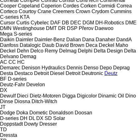
Cometal
CompAir
Conrad
Consul
ContiTech
Continental
Cooper
Copeland
Coperion
Cordes
Corken
Cormidi
Correa
Corteco
Courtoy
Crane
Creemers
Crown
Crydom
Cummins
C-series
KTA
Cursor
Curtis
Cybelec
DAF
DB
DEC
DGM
DH-Robotics
DME
DMN Westinghouse
DMT
DR
DSP Přerov
Daewoo
Mega
S-series
Daikin
Daimler
Daimler-Benz
Dalian
Dana
Danaher
DandA
Danfoss
Datalogic
Daub
David Brown
Deca
Deckel Maho
Deckel
Dehn
Delco Remy
Delmag
Delphi
Delta Design
Delta
Delvano
Demag
AC
CC
HC
Demarec
Denison Hydraulics
Dennis
Denso
Depo
Deprag
Desta
Destaco
Detroit Diesel
Detroit
Deutronic
Deutz
BF
D-series
Deutz-Fahr
Develon
DX
Dewulf
Dieci
Dietz-Motoren
Digga
Digicolor
Dinamic Oil
Dino
Dinse
Diosna
Ditch-Witch
JT
Dodge
Doka
Dometic
Donaldson
Doosan
D-series
DH
DL
DX
SD
Solar
Doppstadt
Dowty
Dresser
TD
Dressta