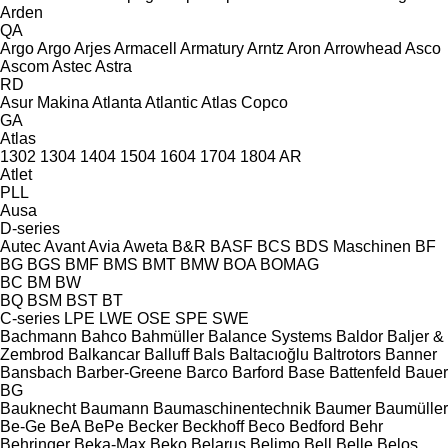
Arden
QA
Argo
Argo
Arjes
Armacell
Armatury
Arntz
Aron
Arrowhead
Asco
Ascom
Astec
Astra
RD
Asur Makina
Atlanta
Atlantic
Atlas Copco
GA
Atlas
1302
1304
1404
1504
1604
1704
1804
AR
Atlet
PLL
Ausa
D-series
Autec
Avant
Avia
Aweta
B&R
BASF
BCS
BDS Maschinen
BF
BG
BGS
BMF
BMS
BMT
BMW
BOA
BOMAG
BC
BM
BW
BQ
BSM
BST
BT
C-series
LPE
LWE
OSE
SPE
SWE
Bachmann
Bahco
Bahmüller
Balance Systems
Baldor
Baljer &
Zembrod
Balkancar
Balluff
Bals
Baltacıoğlu
Baltrotors
Banner
Bansbach
Barber-Greene
Barco
Barford
Base
Battenfeld
Bauer
BG
Bauknecht
Baumann
Baumaschinentechnik
Baumer
Baumüller
Be-Ge
BeA
BePe
Becker
Beckhoff
Beco
Bedford
Behr
Behringer
Beka-Max
Beko
Belarus
Belimo
Bell
Belle
Belos