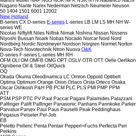
Martini
Müller
NAF
NGS
NOK
NPK
NSK
NTN
Nabtesco
Nachi
Nagano
Nante
Narex
Nederman
Netzsch
Neumeier
Neuson
50
1404
1501
6001
12002
New Holland
B-series
CX
D-series
E-series
L-series
LB
LM
LS
MH
NH
W-
series
WE
Nicolas
Niftylift
Niles
Nilfisk
Nimak
Nishina
Nissan
Nissens
Niyoshi Bussan
Noark
Nobas
Nocado
Norcar
Nord
Nord
Nordberg
Nordic
Nordmeyer
Nordson
Norgren
Normet
Norton
Nova-Tech
Novotechnik
Ntron
Nuova
O&K
D-series
F-series
L-series
MH
RH
OFM
OLI
OM
OMFB
OMG
OPT
OSLV
OTR
OTT
Oelle
Oerlikon
Ognibene
Oil & Steel
OilQuick
OQ
Okada
Okuma
Oleodinamica LC
Omron
Oppold
Optibelt
Optima
Optimum
Orange
Orion
Orlaco
Orsta
Orteco
Osaka
Oscar
Oshkosh
P&H
PB
PCM
PLC
PLS
PMI
PMP
PPM
ATT
PSM
PSP
PTC
PV
Paal
Paccar
Pagani
Palamides
Palazzani
Palfinger Palift
Palfinger
Panasonic
Panhans
Pannkoke
Parker
Parvalux
Parvex
Paul
Paus
Pauselli
Peak
Peddinghaus
Pegasus
Peiseler
Pel-Job
EB
Peletto
Pellenc
Penta
Pentair
Pepperl+Fuchs
Perfecta
Peri
Perkins