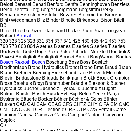
Belotti
Benassi
Benati
Benford
Benfra
Benninghoven
Benzlers
Berco
Beretta
Berg
Berger
Bergmann
Bergstrom
Berky
Bernardo
Bernstein
Bertolini
Bezares
Biemmedue
Bierrebi
Bihl+Wiedemann
Bilz
Binder
Binotto
Birkenbeul
Bison
Bitelli
BB
Bitzer
Bizerba
Bizon
Blanchard
Blickle
Blum
Boart Longyear
Bobard
Bobcat
320
323
325
328
331
334
337
341
425
430
435
442
453
753
763
773
863
864
A series
B series
E series
S series
T series
Bockwoldt
Bode
Boge
Boku
Bokö
Bolinder-Munktell
Bondioli &
Pavesi
Bonfiglioli
Bonfiglioli
Bonnet
Borelli
BorgWarner
Borries
Bosch Rexroth
Bosch
Boschung
Boss
Boss
Bostitch
Bradharrison
Brand Hydraulics
Brandt
Brano
Bras
Braud
Braun
Braun
Brehmer
Breining
Bressel und Lade
Brevetti Montolit
Brevini
Bridgestone
Brigade
Brinkmann
Brokk
Brook Crompton
Brosa
Broshuis
Broyt
Brunnhuber
Brändle Elektronik
Bucher
Hydraulics
Bucher
Buchholz Hydraulik
Buchholz
Bugatti
Bulmor
Burster
Busch
Busck
BvL
Byp Beton Yedek Parça
Bystronic
Bäuerle
Böcker
Böhler
Büchler & Geiss
Bühler
Bürkert
CAB
CAI
CAM
CEAG
CFS
CHTZ
CHY
CIFA
CM
CMC
CME
CNC
CNH
CR Electronic
CRS
CTP
CVS Ferrari
Came
Camion
Camisa
Camozzi
Cams
Cangini
Cantoni
Canycom
Captok
CK
Carl
Carlo Gavazzi
Carmix
Carpanelli
Carraro
Carrier
Carter