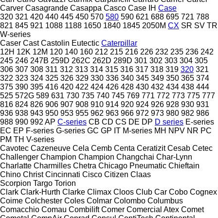
Carver
Casagrande
Casappa
Casco
Case IH
Case
320
321
420
440
445
450
570
580
590
621
688
695
721
788
821
845
921
1088
1188
1650
1840
1845
2050M
CX
SR
SV
TR
W-series
Caser
Cast
Castolin Eutectic
Caterpillar
12H
12K
12M
120
140
160
212
215
216
226
232
235
236
242
245
246
247B
259D
262C
262D
289D
301
302
303
304
305
306
307
308
311
312
313
314
315
316
317
318
319
320
321
322
323
324
325
326
329
330
336
340
345
349
350
365
374
375
390
395
416
420
422
424
426
428
430
432
434
438
444
525
572G
589
631
730
735
740
745
769
771
772
773
775
777
816
824
826
906
907
908
910
914
920
924
926
928
930
931
936
938
943
950
953
955
962
963
966
972
973
980
982
986
988
990
992
AP
C-series
CB
CD
CS
DE
DP
D series
E-series
EC
EP
F-series
G-series
GC
GP
IT
M-series
MH
NPV
NR
PC
PM
TH
V-series
Cavotec
Cazeneuve
Cela
Cemb
Centa
Ceratizit
Cesab
Cetec
Challenger
Champion
Champion
Changchai
Char-Lynn
Charlatte
Charmilles
Chetra
Chicago Pneumatic
Chieftain
Chino
Christ
Cincinnati
Cisco
Citizen
Claas
Scorpion
Targo
Torion
Clark
Clark-Hurth
Clarke
Climax
Cloos
Club Car
Cobo
Cognex
Coime
Colchester
Coles
Colmar
Colombo
Columbus
Comacchio
Comau
Combilift
Comer
Comercial Atex
Comet