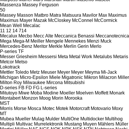
Massenza
Massey Ferguson
50
Massey
Masson
Matbro
Matra
Matsuura
Mavilor
Max
Maximus
Maximus
Mayer
Mazak
McCloskey
McConnel
McCormick
Mean Well
Mecalac
11
12
14
714
Mecalux
Mecbo
Mecc Alte
Meccanica Benassi
Meccanotecnica
Mega
Mega-M
Meiller
Mengele
Mennekes
Menzi Muck
Mercedes-Benz
Meritor
Merkle
Merlin Gerin
Merlo
P-series
TF
Messer Griesheim
Messersi
Meta
Metal Work
Metalubs
Metaris
Metcor
Metso
Lokotrack
Mettler Toledo
Metz
Meuser
Meyer
Meyer
Meyma
Mi-Jack
Michigan
Micro-Epsilon
Miele
Migatronic
Mikron
Milacron
Miller
Milton Roy
Milwaukee
Mircona
Mitsubishi
D-series
FB
FD
FG
L-series
Mitutoyo
Miwe
Moba
Modine
Moeller
Moelven
Moffett
Monark
Montabert
Monzon
Moog
Morin
Morooka
MST
Morris
Morse
Mosca
Motec
Motek
Motorcraft
Motovario
Moxy
MT
Mubea
Mueller
Mulag
Mulder
MultiOne
Multidocker
Multihog
Multipli
Multivac
Murrelektronik
Mustang
Muyen
Mählers
Müller