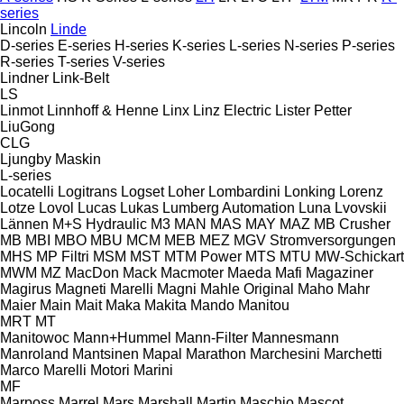
series
Lincoln
Linde
D-series
E-series
H-series
K-series
L-series
N-series
P-series
R-series
T-series
V-series
Lindner
Link-Belt
LS
Linmot
Linnhoff & Henne
Linx
Linz Electric
Lister Petter
LiuGong
CLG
Ljungby Maskin
L-series
Locatelli
Logitrans
Logset
Loher
Lombardini
Lonking
Lorenz
Lotze
Lovol
Lucas
Lukas
Lumberg Automation
Luna
Lvovskii
Lännen
M+S Hydraulic
M3
MAN
MAS
MAY
MAZ
MB Crusher
MB
MBI
MBO
MBU
MCM
MEB
MEZ
MGV Stromversorgungen
MHS
MP Filtri
MSM
MST
MTM Power
MTS
MTU
MW-Schickart
MWM
MZ
MacDon
Mack
Macmoter
Maeda
Mafi
Magaziner
Magirus
Magneti Marelli
Magni
Mahle Original
Maho
Mahr
Maier
Main
Mait
Maka
Makita
Mando
Manitou
MRT
MT
Manitowoc
Mann+Hummel
Mann-Filter
Mannesmann
Manroland
Mantsinen
Mapal
Marathon
Marchesini
Marchetti
Marco
Marelli Motori
Marini
MF
Marposs
Marrel
Mars
Marshall
Martin
Maschio
Mascot