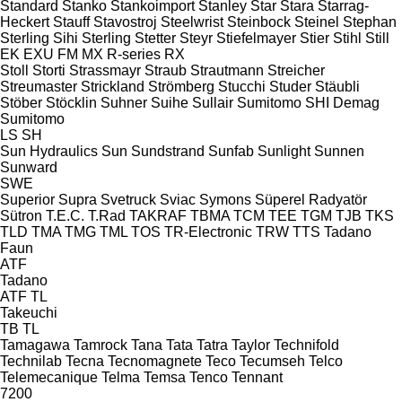
Standard
Stanko
Stankoimport
Stanley
Star
Stara
Starrag-
Heckert
Stauff
Stavostroj
Steelwrist
Steinbock
Steinel
Stephan
Sterling Sihi
Sterling
Stetter
Steyr
Stiefelmayer
Stier
Stihl
Still
EK
EXU
FM
MX
R-series
RX
Stoll
Storti
Strassmayr
Straub
Strautmann
Streicher
Streumaster
Strickland
Strömberg
Stucchi
Studer
Stäubli
Stöber
Stöcklin
Suhner
Suihe
Sullair
Sumitomo SHI Demag
Sumitomo
LS
SH
Sun Hydraulics
Sun
Sundstrand
Sunfab
Sunlight
Sunnen
Sunward
SWE
Superior
Supra
Svetruck
Sviac
Symons
Süperel Radyatör
Sütron
T.E.C.
T.Rad
TAKRAF
TBMA
TCM
TEE
TGM
TJB
TKS
TLD
TMA
TMG
TML
TOS
TR-Electronic
TRW
TTS
Tadano
Faun
ATF
Tadano
ATF
TL
Takeuchi
TB
TL
Tamagawa
Tamrock
Tana
Tata
Tatra
Taylor
Technifold
Technilab
Tecna
Tecnomagnete
Teco
Tecumseh
Telco
Telemecanique
Telma
Temsa
Tenco
Tennant
7200