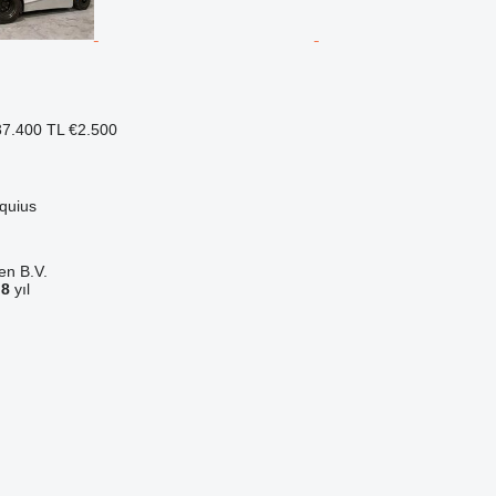
7.400 TL
€2.500
quius
en B.V.
a
8
yıl