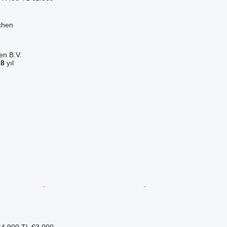
chen
en B.V.
a
8
yıl
4.900 TL
€3.000