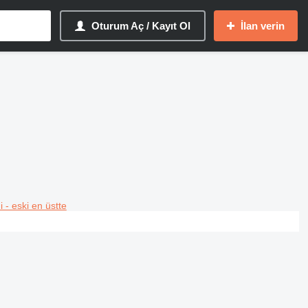
Oturum Aç / Kayıt Ol
İlan verin
i - eski en üstte