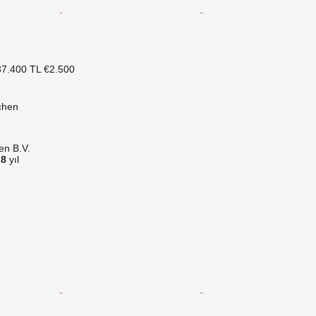
7.400 TL
€2.500
chen
en B.V.
a
8
yıl