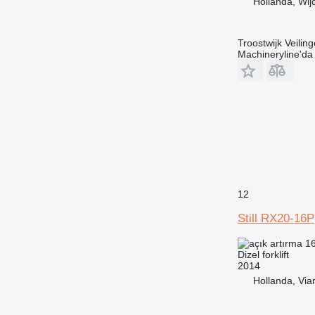
Hollanda, Wij
Troostwijk Veiling
Machineryline'd
12
Still RX20-16P
16
Dizel forklift
2014
Hollanda, Via