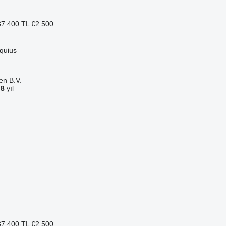
7.400 TL
€2.500
quius
en B.V.
a
8
yıl
7.400 TL
€2.500