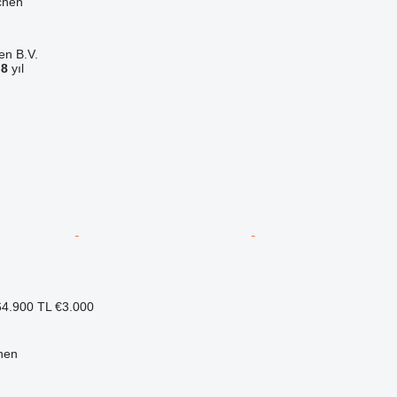
chen
en B.V.
a
8
yıl
4.900 TL
€3.000
nen