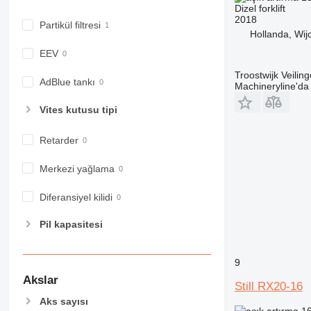
Dizel forklift
2018
Partikül filtresi
Hollanda, Wij
EEV
Troostwijk Veiling
AdBlue tankı
Machineryline'd
Vites kutusu tipi
Retarder
Merkezi yağlama
Diferansiyel kilidi
Pil kapasitesi
9
Akslar
Still RX20-16
Aks sayısı
16