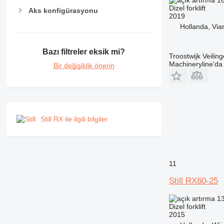
Dizel forklift
Aks konfigürasyonu
2019
Hollanda, Via
Bazı filtreler eksik mi?
Troostwijk Veiling
Machineryline'd
Bir değişiklik önerin
Still RX ile ilgili bilgiler
11
Still RX60-25
13
Dizel forklift
2015