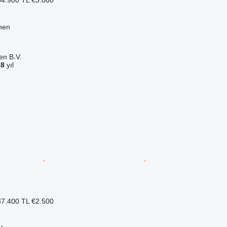
nen
en B.V.
a
8
yıl
7.400 TL
€2.500