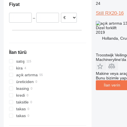
24
Fiyat
Çekya
R70-70
RX 70-40
Polonya
Still RX20-16
R70-80
RX 70-45
–
Romanya
RX 70-50
13
Belçika
RX 70-60
Dizel forklift
2019
Slovakya
RX 70-80
Hollanda, Cru
İtalya
hepsini göster
İlan türü
Troostwijk Veiling
Machineryline'd
satış
kira
Makine veya araç
açık artırma
Bunu bizimle yapab
üreticiden
İlan verin
leasing
kredi
taksitle
takas
takas