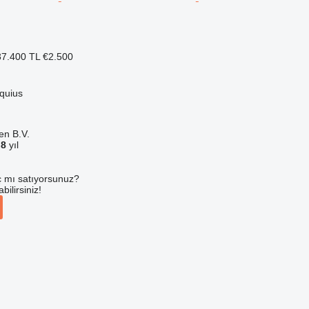
7.400 TL
€2.500
quius
en B.V.
a
8
yıl
 mı satıyorsunuz?
ilirsiniz!