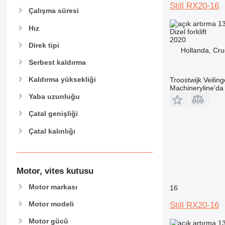
Still RX20-16
Çalışma süresi
13
Hız
Dizel forklift
2020
Direk tipi
Hollanda, Cru
Serbest kaldırma
Kaldırma yüksekliği
Troostwijk Veiling
Machineryline'd
Yaba uzunluğu
Çatal genişliği
Çatal kalınlığı
Motor, vites kutusu
Motor markası
16
Motor modeli
Still RX20-16
Motor gücü
13