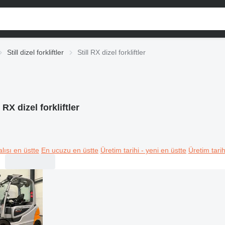
Still dizel forkliftler
Still RX dizel forkliftler
l RX dizel forkliftler
lısı en üstte
En ucuzu en üstte
Üretim tarihi - yeni en üstte
Üretim tarih