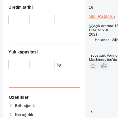
Üretim tarihi
16
Still RX60-25
–
13
Dizel forklift
2021
Hollanda, Wij
Yük kapasitesi
Troostwijk Veiling
Machineryline'd
–
kg
Özellikler
Brüt ağırlık
15
Net ağırlık