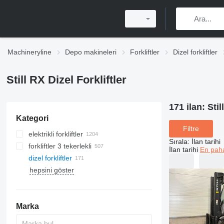
Machineryline
Depo makineleri
Forkliftler
Dizel forkliftler
Still RX Dizel Forkliftler
171 ilan:
Stil
Kategori
Filtre
elektrikli forkliftler
Sırala
:
İlan tarihi
forkliftler 3 tekerlekli
İlan tarihi
En paha
dizel forkliftler
hepsini göster
Marka