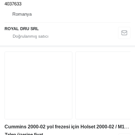
4037633
Romanya
ROYAL DRU SRL
Cummins 2000-02 yol frezesi için Holset 2000-02 / M11 Turbocompressor HX50 3594810 turbo kompresör
Talep üzerine fiyat