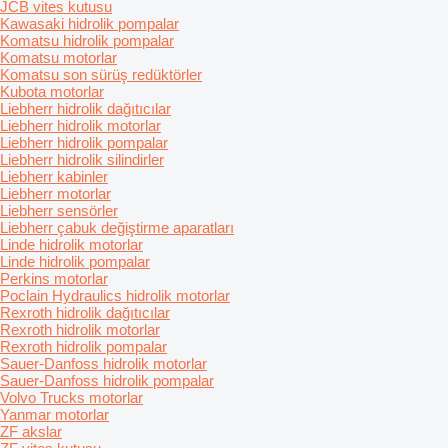
JCB vites kutusu
Kawasaki hidrolik pompalar
Komatsu hidrolik pompalar
Komatsu motorlar
Komatsu son sürüş redüktörler
Kubota motorlar
Liebherr hidrolik dağıtıcılar
Liebherr hidrolik motorlar
Liebherr hidrolik pompalar
Liebherr hidrolik silindirler
Liebherr kabinler
Liebherr motorlar
Liebherr sensörler
Liebherr çabuk değiştirme aparatları
Linde hidrolik motorlar
Linde hidrolik pompalar
Perkins motorlar
Poclain Hydraulics hidrolik motorlar
Rexroth hidrolik dağıtıcılar
Rexroth hidrolik motorlar
Rexroth hidrolik pompalar
Sauer-Danfoss hidrolik motorlar
Sauer-Danfoss hidrolik pompalar
Volvo Trucks motorlar
Yanmar motorlar
ZF akslar