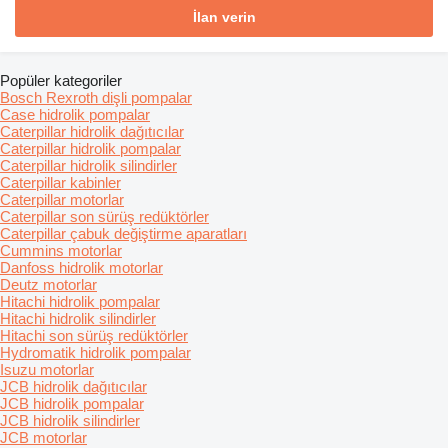
İlan verin
Popüler kategoriler
Bosch Rexroth dişli pompalar
Case hidrolik pompalar
Caterpillar hidrolik dağıtıcılar
Caterpillar hidrolik pompalar
Caterpillar hidrolik silindirler
Caterpillar kabinler
Caterpillar motorlar
Caterpillar son sürüş redüktörler
Caterpillar çabuk değiştirme aparatları
Cummins motorlar
Danfoss hidrolik motorlar
Deutz motorlar
Hitachi hidrolik pompalar
Hitachi hidrolik silindirler
Hitachi son sürüş redüktörler
Hydromatik hidrolik pompalar
Isuzu motorlar
JCB hidrolik dağıtıcılar
JCB hidrolik pompalar
JCB hidrolik silindirler
JCB motorlar