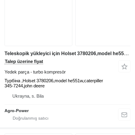
Teleskopik yükleyici için Holset 3780206,model he551w,caterpiller 345-7244,john deere Turbina ,Holse turbo kompresör
Talep üzerine fiyat
Yedek parça - turbo kompresör
Турбіна ,Holset 3780206,model he551w,caterpiller
345-7244,john deere
Ukrayna, s. Bila
Agro-Power