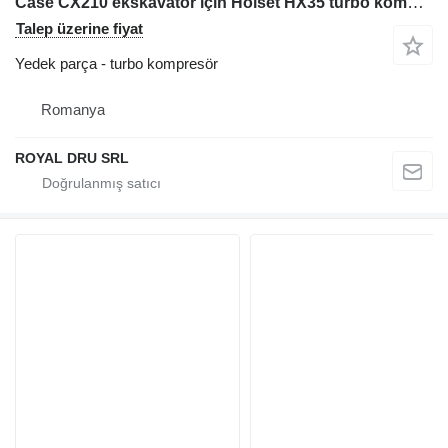
Case CX210 ekskavatör için Holset HX35 turbo kompresör
Talep üzerine fiyat
Yedek parça - turbo kompresör
Romanya
ROYAL DRU SRL