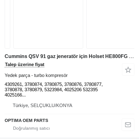
Cummins QSV 91 gaz jeneratör için Holset HE800FG 4309261 turbo kompresör
Talep üzerine fiyat
Yedek parça - turbo kompresör
4309261, 3780874, 3780875, 3780876, 3780877,
3780878, 3780879, 5323984, 4025206 532395
4025166...
Türkiye, SELÇUKLU/KONYA
OPTIMA OEM PARTS