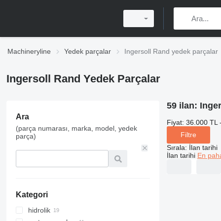
Machineryline
Yedek parçalar
Ingersoll Rand yedek parçalar
Ingersoll Rand Yedek Parçalar
59 ilan:
Inge
Ara
Fiyat:
36.000 TL 
(parça numarası, marka, model, yedek
Filtre
parça)
Sırala
:
İlan tarihi
İlan tarihi
En paha
Kategori
hidrolik