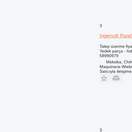
906
907
908
910
3
914
Ingersoll Rand
920
924
Talep üzerine fiya
Yedek parça - hi
926
58990979
928
Meksika, Chi
930
Maquinaria Wieb
Satıcıyla iletişim
931
936
938
943
950
953
955
962
963
3