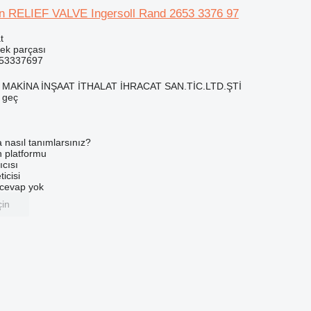
çin RELIEF VALVE Ingersoll Rand 2653 3376 97
t
dek parçası
653337697
MAKİNA İNŞAAT İTHALAT İHRACAT SAN.TİC.LTD.ŞTİ
e geç
a nasıl tanımlarsınız?
an platformu
ıcısı
ticisi
u cevap yok
çin