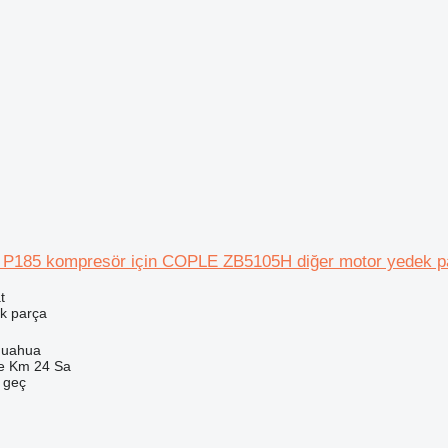
d P185 kompresör için COPLE ZB5105H diğer motor yedek p
t
k parça
huahua
e Km 24 Sa
e geç