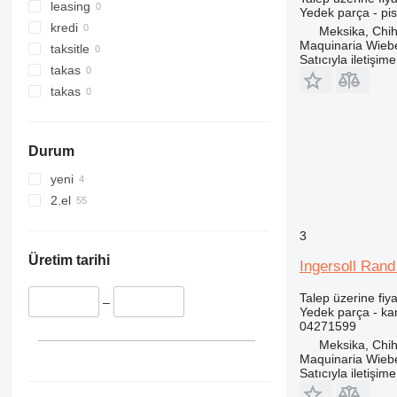
311
536
leasing
Yedek parça - pi
312
537
kredi
Meksika, Chi
Maquinaria Wieb
313
540
taksitle
Satıcıyla iletişim
314
541
takas
315
550
takas
316
560
317
926
Durum
318
8014
319
8015
yeni
320
8016
2.el
321
8018
3
322
8025
323
8026
Üretim tarihi
Ingersoll Rand
324
8030
Talep üzerine fiya
325
8032
–
Yedek parça - ka
326
8035
04271599
Meksika, Chi
329
8045
Maquinaria Wieb
330
8050
Satıcıyla iletişim
336
8052