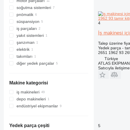
motor parçaları
hidrolik pompalar
soğutma sistemleri
hidrolik motorlar
motorlar
pnömatik
hidrolik silindirler
supap kapakları
radyatörler
1962 93 tamir kiti
süspansiyon
kollektörler
ventilatörler
pinömatik kompresörler
4
iş parçaları
yağ soğutucuları
paletler
İş makinesi iç
yakıt sistemleri
pistonlar
istikamet tekerleri
diğer çalışan parçalar
palet sistemleri
şanzıman
kam milleri
son sürüş redüktörler
hava tankları
Talep üzerine fiya
Yedek parça - tami
elektrik
motor kapakları
diferansiyeller
2651 1962 93 2
takımları
diğer motor yedek parçaları
diğer elektrik yedek parçaları
Türkiye
ATLAS EKİPMAN 
diğer yedek parçalar
diğer takımlar
Satıcıyla iletişim
bakım yönetimleri
tamir kitleri
Makine kategorisi
bağlantı elemanları
iş makineleri
depo makineleri
ekskavatörler
endüstriyel ekipmanlar
sondaj makineleri
forkliftler
kazıcı yükleyiciler
yol yapım makineleri
kompresörler
sondaj kuleleri
teleskopik yükleyiciler
silindirler
asfalt finişerleri
Yedek parça çeşiti
5
toprak kaldırma makineleri