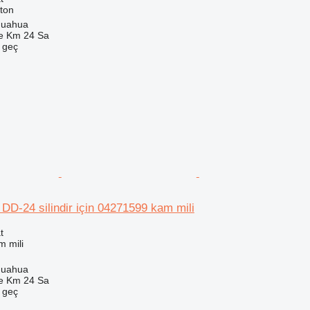
ston
huahua
e Km 24 Sa
e geç
 DD-24 silindir için 04271599 kam mili
t
m mili
huahua
e Km 24 Sa
e geç