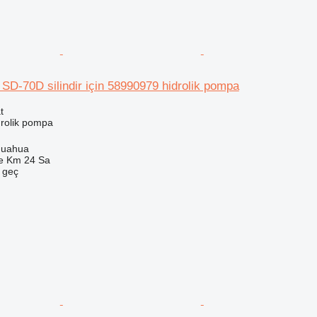
 SD-70D silindir için 58990979 hidrolik pompa
t
drolik pompa
huahua
e Km 24 Sa
e geç