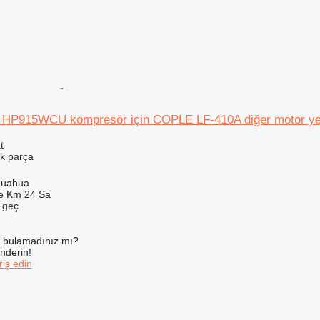
d HP915WCU kompresör için COPLE LF-410A diğer motor y
t
k parça
huahua
e Km 24 Sa
e geç
ı bulamadınız mı?
önderin!
iş edin