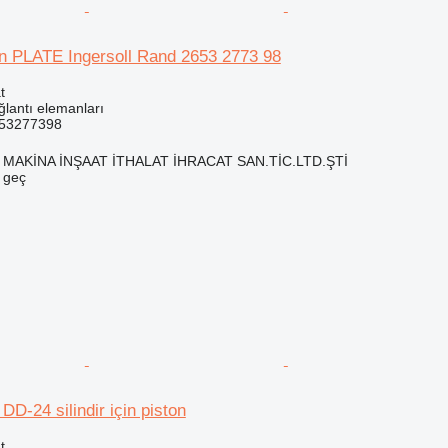
in PLATE Ingersoll Rand 2653 2773 98
t
ğlantı elemanları
653277398
MAKİNA İNŞAAT İTHALAT İHRACAT SAN.TİC.LTD.ŞTİ
e geç
DD-24 silindir için piston
t