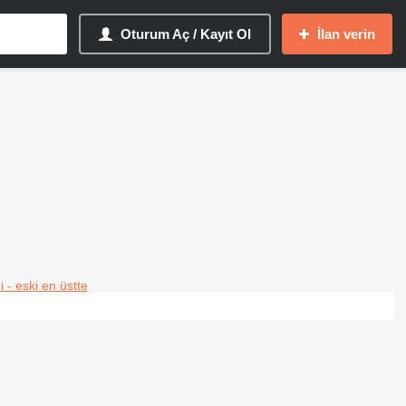
Oturum Aç / Kayıt Ol
İlan verin
i - eski en üstte