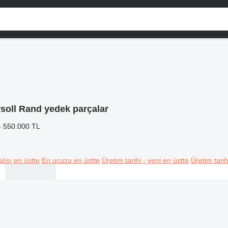
rsoll Rand yedek parçalar
- 550.000 TL
lısı en üstte
En ucuzu en üstte
Üretim tarihi - yeni en üstte
Üretim tarih