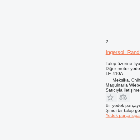
444
525
572G
589
631
2
730
735
Ingersoll Ran
740
Talep üzerine fiya
745
Diğer motor yede
LF-410A
769
Meksika, Chi
771
Maquinaria Wieb
772
Satıcıyla iletişim
773
775
Bir yedek parçay
Şimdi bir talep g
777
Yedek parça sipar
816
824
826